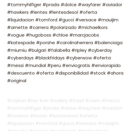
#tommyhilfiger #prada #dolce #wayfarer #aviador
#hawkers #lentes #lentesdesol #oferta
#liquidacion #tomford #gucci #versace #mauijim
#arnette #carrera #polarizado #michaelkors
#vogue #hugoboss #chloe #marcjacobs
#katespade #porshe #carolinaherrera #balenciaga
#miumiu #bulgari #falabella #ripley #cyberday
#cyberdays #blackfridays #cyberwow #oferta
#messi #mundial #peru #enviogratis #enviorapido
#descuento #oferta #disponibilidad #stock #ahora
#original
#rayban #ray-ban #oakley #fossil #casio #invicta
#tommyhilfiger #prada #dolce #wayfarer #aviador
#hawkers #lentes #lentesdesol #oferta
#liquidacion #tomford #gucci #versace #mauijim
#arnette #carrera #polarizado #michaelkors