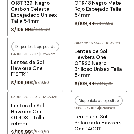
O18TR29 Negro
OTR48 Negro Mate
Carbon Celeste
Rojo Espejado Talla
Espejadado Unisex
54mm
Talla 54mm
S/109,99
S/449,99
S/109,99
S/449,99
8436553673477
|
Hawkers
Disponible bajo pedido
-80%
OFF
-69%
OFF
Lentes de Sol
8436553677871
|
Hawkers
Agotado
Hawkers One
Lentes de Sol
OTR23 Negro
Hawkers One
Brilloso Unisex Talla
F18TR11
54mm
S/109,99
S/549,50
S/109,99
S/349,99
8436553673552
|
Hawkers
Disponible bajo pedido
-80%
OFF
-80%
OFF
Lentes de Sol
8436579111151
|
Hawkers
Agotado
Hawkers One
Lentes de Sol
OTR03 - Talla
Polarizado Hawkers
54mm
One 140011
S/109,99
S/549,50