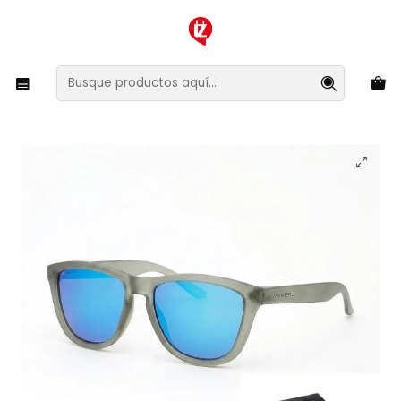
XMAS SALE ¡Compra antes de que la oferta termine!
Inicio
Ropa y Accesorios
Accesorios de Moda
Lentes y Accesorios
Lentes de Sol
Lentes de Sol Hawkers One Azul Espejado Gris O18TR26 -
Talla 54mm