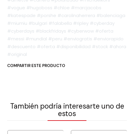
#vogue #hugoboss #chloe #marcjacobs
#katespade #porshe #carolinaherrera #balenciaga
#miumiu #bulgari #falabella #ripley #cyberday
#cyberdays #blackfridays #cyberwow #oferta
#messi #mundial #peru #enviogratis #enviorapido
#descuento #oferta #disponibilidad #stock #ahora
#original
COMPARTIR ESTE PRODUCTO
También podría interesarte uno de
estos