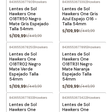
8436553677901
|
Hawkers
8436553673392
|
Hawkers
-76%
OFF
-76%
OFF
Lentes de Sol
Lentes de Sol
Hawkers One
Hawkers One Gris
O18TR50 Negro
Azul Espejo O16 -
Mate Gris Espejado
Talla 54mm
Talla 54mm
S/109,99
S/449,99
S/109,99
S/449,99
8436553678250
|
Hawkers
8436553677895
|
Hawkers
-76%
OFF
-76%
OFF
Lentes de Sol
Lentes de Sol
Hawkers One
Hawkers One
O18TR02 Negro
O18TR31 Negro
Mate Verde
Mate Naranja
Espejado Talla
Espejado Talla
54mm
54mm
S/109,99
S/109,99
S/449,99
S/449,99
8436553677833
|
Hawkers
8436553673422
|
Hawkers
-76%
OFF
-76%
OFF
Lentes de Sol
Lentes de Sol
Hawkers One
Hawkers One