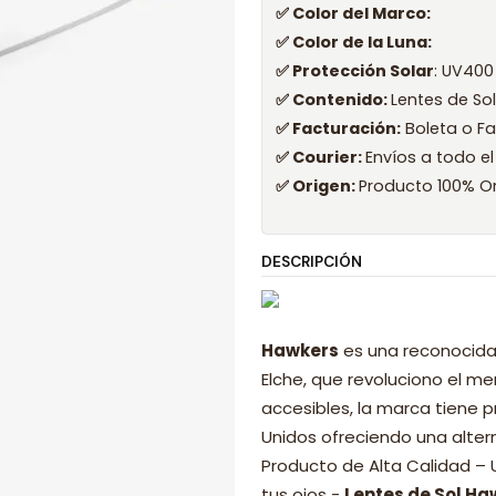
✅ Color del Marco:
✅ Color de la Luna:
✅ Protección Solar
: UV400
✅ Contenido:
Lentes de So
✅ Facturación:
Boleta o Fa
✅ Courier:
Envíos a todo el
✅ Origen:
Producto 100% Or
DESCRIPCIÓN
Hawkers
es una reconocida
Elche, que revoluciono el 
accesibles, la marca tiene p
Unidos ofreciendo una alter
Producto de Alta Calidad –
tus ojos -
Lentes de Sol Ha