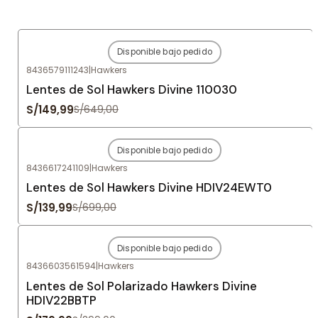
Disponible bajo pedido
-77%
OFF
8436579111243
|
Hawkers
Agotado
Lentes de Sol Hawkers Divine 110030
S/149,99
S/649,00
Disponible bajo pedido
-80%
OFF
8436617241109
|
Hawkers
Agotado
Lentes de Sol Hawkers Divine HDIV24EWT0
S/139,99
S/699,00
Disponible bajo pedido
-80%
OFF
8436603561594
|
Hawkers
Agotado
Lentes de Sol Polarizado Hawkers Divine
HDIV22BBTP