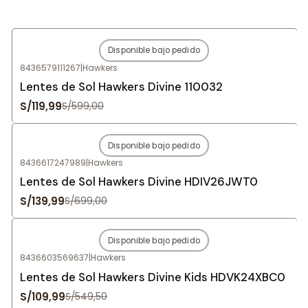
Disponible bajo pedido
-80%
OFF
8436579111267
|
Hawkers
Agotado
Lentes de Sol Hawkers Divine 110032
S/119,99
S/599,00
Disponible bajo pedido
-80%
OFF
8436617247989
|
Hawkers
Agotado
Lentes de Sol Hawkers Divine HDIV26JWT0
S/139,99
S/699,00
Disponible bajo pedido
-80%
OFF
8436603569637
|
Hawkers
Agotado
Lentes de Sol Hawkers Divine Kids HDVK24XBC0
S/109,99
S/549,50