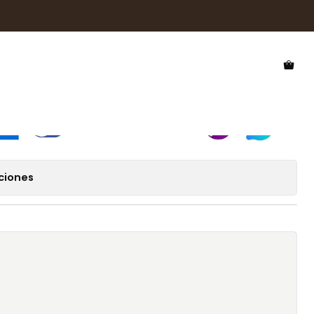
de Sol Hawkers Divine 110031
 Hawkers Divine 110031
ciones