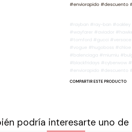
#enviorapido #descuento #o
#rayban #ray-ban #oakley #
#wayfarer #aviador #hawker
#tomford #gucci #versace 
#vogue #hugoboss #chloe 
#balenciaga #miumiu #bulg
#blackfridays #cyberwow #
#enviorapido #descuento #o
COMPARTIR ESTE PRODUCTO
én podría interesarte uno de