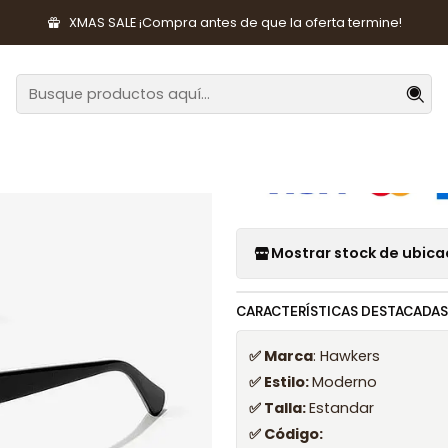
ccesorios de Moda
Lentes y Accesorios
Lentes de Sol
Lentes 
XMAS SALE ¡Compra antes de que la oferta termine!
|
Lentes de Sol
Mostrar stock de ubica
CARACTERÍSTICAS DESTACADAS
✅ Marca
: Hawkers
✅ Estilo:
Moderno
✅ Talla:
Estandar
✅ Código: