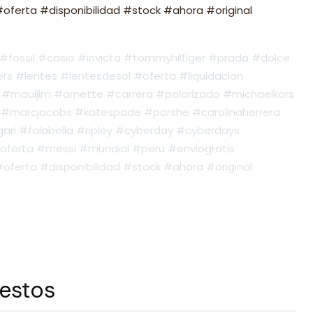
ferta #disponibilidad #stock #ahora #original
fossil #casio #invicta #tommyhilfiger #prada #dolce
s #lentes #lentesdesol #oferta #liquidacion
#mauijim #arnette #carrera #polarizado #michaelkors
#marcjacobs #katespade #porshe #carolinaherrera
ari #falabella #ripley #cyberday #cyberdays
oferta #messi #mundial #peru #enviogratis
ferta #disponibilidad #stock #ahora #original
 estos