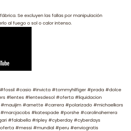
fábrica. Se excluyen las fallas por manipulación
lo al fuego o sol o calor intenso.
fossil #casio #invicta #tommyhilfiger #prada #dolce
s #lentes #lentesdesol #oferta #liquidacion
#mauijim #arnette #carrera #polarizado #michaelkors
#marcjacobs #katespade #porshe #carolinaherrera
ari #falabella #ripley #cyberday #cyberdays
oferta #messi #mundial #peru #enviogratis