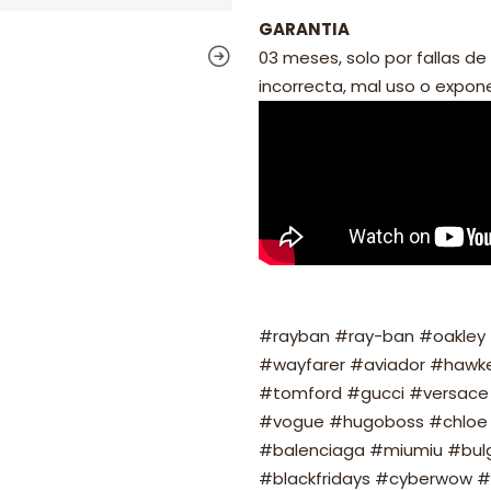
GARANTIA
03 meses, solo por fallas de 
incorrecta, mal uso o exponer
#rayban #ray-ban #oakley #
#wayfarer #aviador #hawker
#tomford #gucci #versace 
#vogue #hugoboss #chloe 
#balenciaga #miumiu #bulg
#blackfridays #cyberwow #