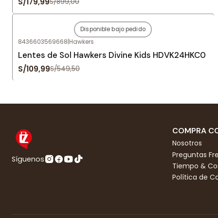
S/179,99
S/899,00
Disponible bajo pedido
-80%
OFF
8436603569668
|
Hawkers
Agotado
Lentes de Sol Hawkers Divine Kids HDVK24HKC0
S/109,99
S/549,50
COMPRA CO
Nosotros
Preguntas Fr
Síguenos
Tiempo & Cos
Política de 