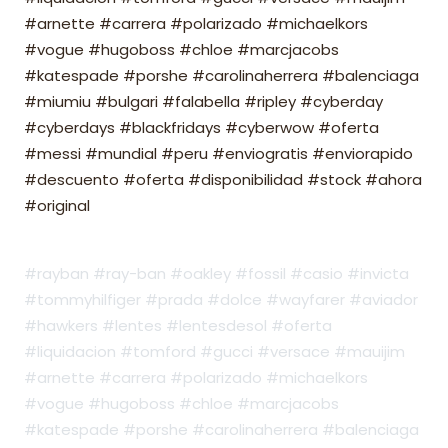
#arnette #carrera #polarizado #michaelkors
#vogue #hugoboss #chloe #marcjacobs
#katespade #porshe #carolinaherrera #balenciaga
#miumiu #bulgari #falabella #ripley #cyberday
#cyberdays #blackfridays #cyberwow #oferta
#messi #mundial #peru #enviogratis #enviorapido
#descuento #oferta #disponibilidad #stock #ahora
#original
#rayban #ray-ban #oakley #fossil #casio #invicta
#tommyhilfiger #prada #dolce #wayfarer #aviador
#hawkers #lentes #lentesdesol #oferta
#liquidacion #tomford #gucci #versace #mauijim
#arnette #carrera #polarizado #michaelkors
#vogue #hugoboss #chloe #marcjacobs
#katespade #porshe #carolinaherrera #balenciaga