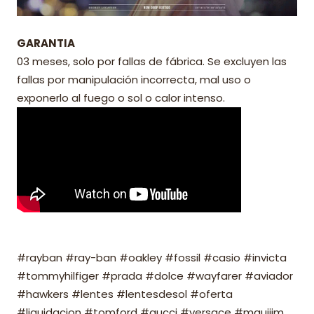
GARANTIA
03 meses, solo por fallas de fábrica. Se excluyen las
fallas por manipulación incorrecta, mal uso o
exponerlo al fuego o sol o calor intenso.
#rayban #ray-ban #oakley #fossil #casio #invicta
#tommyhilfiger #prada #dolce #wayfarer #aviador
#hawkers #lentes #lentesdesol #oferta
#liquidacion #tomford #gucci #versace #mauijim