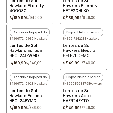
Lentes de Sol
Lentes de Sol
Hawkers Eternity
Hawkers Eternity
400030
HETE20HLX0
S/189,99
S/189,99
S/949,00
S/949,00
Disponible bajo pedido
Disponible bajo pedido
-80%
OFF
-80%
OFF
8436617240935
|
Hawkers
8436617242281
|
Hawkers
Agotado
Agotado
Lentes de Sol
Lentes de Sol
Hawkers Eclipsa
Hawkers Electra
HECL24DWM0
HELE26DEM0
S/169,99
S/149,99
S/849,00
S/749,00
Disponible bajo pedido
Disponible bajo pedido
-80%
OFF
-80%
OFF
8436617240928
|
Hawkers
8436603568876
|
Hawkers
Agotado
Agotado
Lentes de Sol
Lentes de Sol
Hawkers Eclipsa
Hawkers Aero
HECL24BYM0
HAER24EYT0
S/169,99
S/149,99
S/849,00
S/749,00