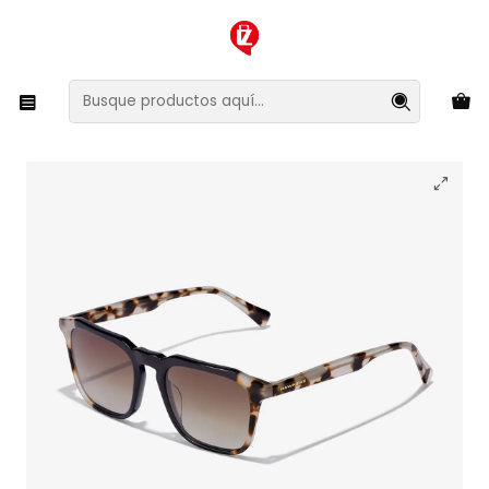
XMAS SALE ¡Compra antes de que la oferta termine!
Inicio
Ropa y Accesorios
Accesorios de Moda
Lentes y Accesorios
Lentes de Sol
Lentes de Sol Hawkers Eternity 400031