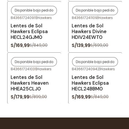
Disponible bajo pedido
Disponible bajo pedido
-80%
OFF
-80%
OFF
8436617240911
|
Hawkers
8436617241109
|
Hawkers
Agotado
Agotado
Lentes de Sol
Lentes de Sol
Hawkers Eclipsa
Hawkers Divine
HECL24GJM0
HDIV24EWT0
S/169,99
S/139,99
S/849,00
S/699,00
Disponible bajo pedido
Disponible bajo pedido
-80%
OFF
-80%
OFF
8436617241031
|
Hawkers
8436617240942
|
Hawkers
Agotado
Agotado
Lentes de Sol
Lentes de Sol
Hawkers Heaven
Hawkers Eclipsa
HHEA25CLJ0
HECL24BBM0
S/179,99
S/169,99
S/899,00
S/849,00