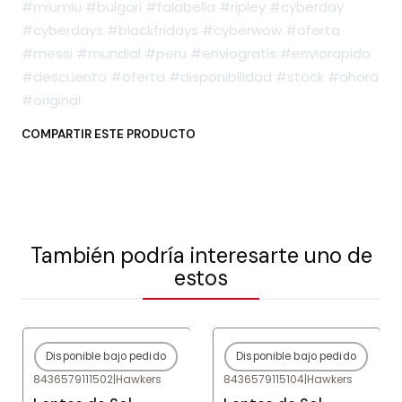
#miumiu #bulgari #falabella #ripley #cyberday
#cyberdays #blackfridays #cyberwow #oferta
#messi #mundial #peru #enviogratis #enviorapido
#descuento #oferta #disponibilidad #stock #ahora
#original
COMPARTIR ESTE PRODUCTO
También podría interesarte uno de
estos
Disponible bajo pedido
Disponible bajo pedido
-80%
OFF
-80%
OFF
8436579111502
|
Hawkers
8436579115104
|
Hawkers
Agotado
Agotado