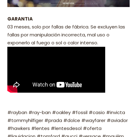
GARANTIA
03 meses, solo por fallas de fábrica. Se excluyen las
fallas por manipulación incorrecta, mal uso o
exponerlo al fuego o sol o calor intenso.
#rayban #ray-ban #oakley #fossil #casio #invicta
#tommyhilfiger #prada #dolce #wayfarer #aviador
#hawkers #lentes #lentesdesol #oferta
#liquidacion #tomford #gucci #versace #mauijim