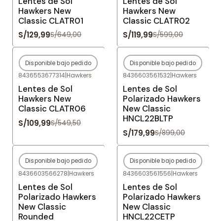
Lentes de Sol
Lentes de Sol
Hawkers New
Hawkers New
Classic CLATR01
Classic CLATR02
S/129,99
S/119,99
S/649,00
S/599,00
Disponible bajo pedido
Disponible bajo pedido
-80%
OFF
-80%
OFF
8436553677314
|
Hawkers
8436603561532
|
Hawkers
Agotado
Agotado
Lentes de Sol
Lentes de Sol
Hawkers New
Polarizado Hawkers
Classic CLATR06
New Classic
HNCL22BLTP
S/109,99
S/549,50
S/179,99
S/899,00
Disponible bajo pedido
Disponible bajo pedido
-80%
OFF
-80%
OFF
8436603566278
|
Hawkers
8436603561556
|
Hawkers
Agotado
Agotado
Lentes de Sol
Lentes de Sol
Polarizado Hawkers
Polarizado Hawkers
New Classic
New Classic
Rounded
HNCL22CETP