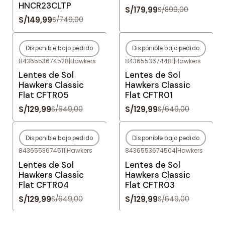
HNCR23CLTP
S/179,99
S/899,00
S/149,99
S/749,00
Disponible bajo pedido
Disponible bajo pedido
-80%
OFF
-80%
OFF
8436553674528
|
Hawkers
8436553674481
|
Hawkers
Agotado
Agotado
Lentes de Sol
Lentes de Sol
Hawkers Classic
Hawkers Classic
Flat CFTR05
Flat CFTR01
S/129,99
S/129,99
S/649,00
S/649,00
Disponible bajo pedido
Disponible bajo pedido
-80%
OFF
-80%
OFF
8436553674511
|
Hawkers
8436553674504
|
Hawkers
Agotado
Agotado
Lentes de Sol
Lentes de Sol
Hawkers Classic
Hawkers Classic
Flat CFTR04
Flat CFTR03
S/129,99
S/129,99
S/649,00
S/649,00