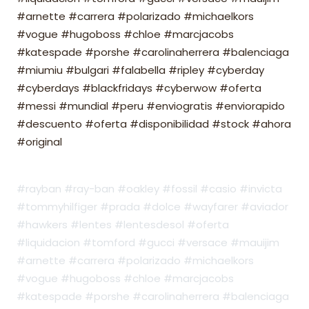
#arnette #carrera #polarizado #michaelkors
#vogue #hugoboss #chloe #marcjacobs
#katespade #porshe #carolinaherrera #balenciaga
#miumiu #bulgari #falabella #ripley #cyberday
#cyberdays #blackfridays #cyberwow #oferta
#messi #mundial #peru #enviogratis #enviorapido
#descuento #oferta #disponibilidad #stock #ahora
#original
#rayban #ray-ban #oakley #fossil #casio #invicta
#tommyhilfiger #prada #dolce #wayfarer #aviador
#hawkers #lentes #lentesdesol #oferta
#liquidacion #tomford #gucci #versace #mauijim
#arnette #carrera #polarizado #michaelkors
#vogue #hugoboss #chloe #marcjacobs
#katespade #porshe #carolinaherrera #balenciaga