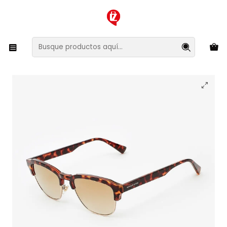
XMAS SALE ¡Compra antes de que la oferta termine!
Inicio
Ropa y Accesorios
Accesorios de Moda
Lentes y Accesorios
Lentes de Sol
Lentes de Sol Hawkers New Classic CLATR05