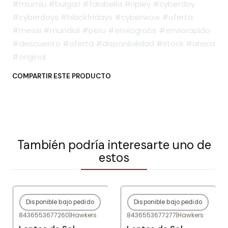
#miumiu #bulgari #falabella #ripley #cyberday
#cyberdays #blackfridays #cyberwow #oferta
#messi #mundial #peru #enviogratis #enviorapido
#descuento #oferta #disponibilidad #stock #ahora
#original
COMPARTIR ESTE PRODUCTO
También podría interesarte uno de
estos
Disponible bajo pedido
Disponible bajo pedido
-80%
OFF
-80%
OFF
8436553677260
|
Hawkers
8436553677277
|
Hawkers
Agotado
Agotado