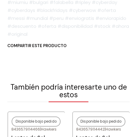
#miumiu #bulgari #falabella #ripley #cyberday
#cyberdays #blackfridays #cyberwow #oferta
#messi #mundial #peru #enviogratis #enviorapido
#descuento #oferta #disponibilidad #stock #ahora
#original
COMPARTIR ESTE PRODUCTO
También podría interesarte uno de
estos
Disponible bajo pedido
Disponible bajo pedido
-80%
OFF
-80%
OFF
8436579114466
|
Hawkers
8436579114442
|
Hawkers
Agotado
Agotado