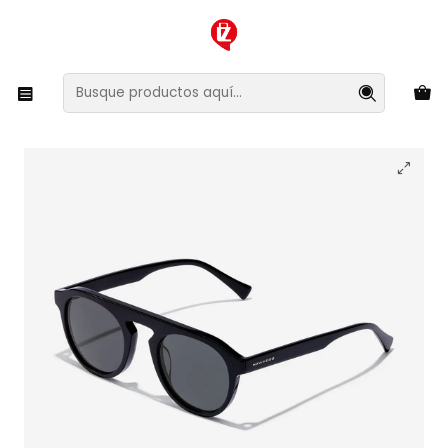
XMAS SALE ¡Compra antes de que la oferta termine!
Inicio
Ropa y Accesorios
Accesorios de Moda
Lentes y Accesorios
Lentes de Sol
Lentes de Sol Hawkers Blast HBLA20BBX0