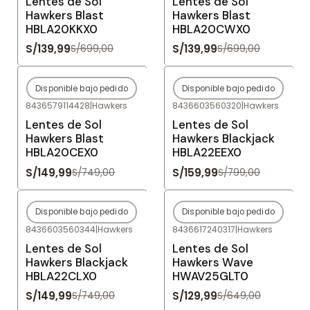
Lentes de Sol
Lentes de Sol
Hawkers Blast
Hawkers Blast
HBLA20KKX0
HBLA20CWX0
S/139,99
S/139,99
S/699,00
S/699,00
Disponible bajo pedido
Disponible bajo pedido
-80%
OFF
-80%
OFF
8436579114428
|
Hawkers
8436603560320
|
Hawkers
Agotado
Agotado
Lentes de Sol
Lentes de Sol
Hawkers Blast
Hawkers Blackjack
HBLA20CEX0
HBLA22EEX0
S/149,99
S/159,99
S/749,00
S/799,00
Disponible bajo pedido
Disponible bajo pedido
-80%
OFF
-80%
OFF
8436603560344
|
Hawkers
8436617240317
|
Hawkers
Agotado
Agotado
Lentes de Sol
Lentes de Sol
Hawkers Blackjack
Hawkers Wave
HBLA22CLX0
HWAV25GLT0
S/149,99
S/129,99
S/749,00
S/649,00