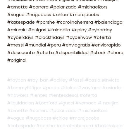
#arnette #carrera #polarizado #michaelkors
#vogue #hugoboss #chloe #marcjacobs
#katespade #porshe #carolinaherrera #balenciaga
#miumiu #bulgari #falabella #ripley #cyberday
#cyberdays #blackfridays #cyberwow #oferta
#messi #mundial #peru #enviogratis #enviorapido
#descuento #oferta #disponibilidad #stock #ahora
#original
#rayban #ray-ban #oakley #fossil #casio #invicta
#tommyhilfiger #prada #dolce #wayfarer #aviador
#hawkers #lentes #lentesdesol #oferta
#liquidacion #tomford #gucci #versace #mauijim
#arnette #carrera #polarizado #michaelkors
#vogue #hugoboss #chloe #marcjacobs
#katespade #porshe #carolinaherrera #balenciaga