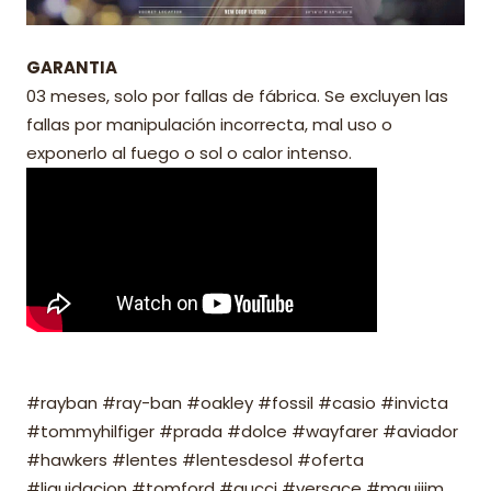
GARANTIA
03 meses, solo por fallas de fábrica. Se excluyen las
fallas por manipulación incorrecta, mal uso o
exponerlo al fuego o sol o calor intenso.
#rayban #ray-ban #oakley #fossil #casio #invicta
#tommyhilfiger #prada #dolce #wayfarer #aviador
#hawkers #lentes #lentesdesol #oferta
#liquidacion #tomford #gucci #versace #mauijim