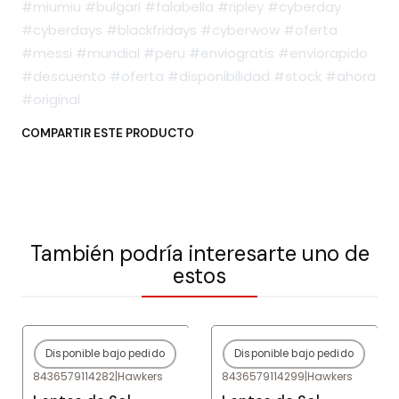
#miumiu #bulgari #falabella #ripley #cyberday
#cyberdays #blackfridays #cyberwow #oferta
#messi #mundial #peru #enviogratis #enviorapido
#descuento #oferta #disponibilidad #stock #ahora
#original
COMPARTIR ESTE PRODUCTO
También podría interesarte uno de
estos
Disponible bajo pedido
Disponible bajo pedido
-80%
OFF
-80%
OFF
8436579114282
|
Hawkers
8436579114299
|
Hawkers
Agotado
Agotado