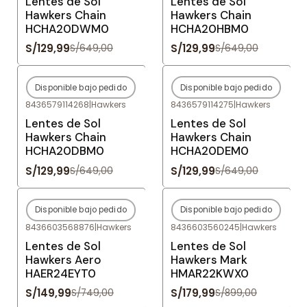
Lentes de Sol
Lentes de Sol
Hawkers Chain
Hawkers Chain
HCHA20DWM0
HCHA20HBM0
S/129,99
S/129,99
S/649,00
S/649,00
Disponible bajo pedido
Disponible bajo pedido
-80%
OFF
-80%
OFF
8436579114268
|
Hawkers
8436579114275
|
Hawkers
Agotado
Agotado
Lentes de Sol
Lentes de Sol
Hawkers Chain
Hawkers Chain
HCHA20DBM0
HCHA20DEM0
S/129,99
S/129,99
S/649,00
S/649,00
Disponible bajo pedido
Disponible bajo pedido
-80%
OFF
-80%
OFF
8436603568876
|
Hawkers
8436603560245
|
Hawkers
Agotado
Agotado
Lentes de Sol
Lentes de Sol
Hawkers Aero
Hawkers Mark
HAER24EYT0
HMAR22KWX0
S/149,99
S/179,99
S/749,00
S/899,00