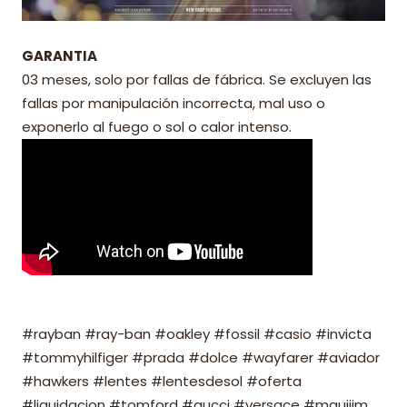
GARANTIA
03 meses, solo por fallas de fábrica. Se excluyen las
fallas por manipulación incorrecta, mal uso o
exponerlo al fuego o sol o calor intenso.
#rayban #ray-ban #oakley #fossil #casio #invicta
#tommyhilfiger #prada #dolce #wayfarer #aviador
#hawkers #lentes #lentesdesol #oferta
#liquidacion #tomford #gucci #versace #mauijim