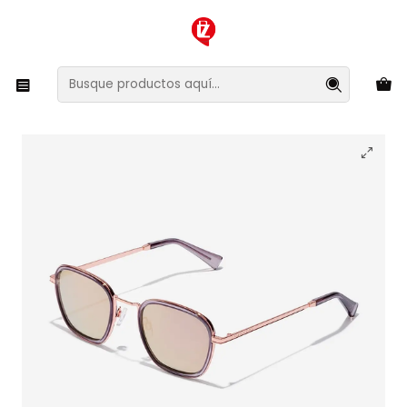
XMAS SALE ¡Compra antes de que la oferta termine!
Inicio
Ropa y Accesorios
Accesorios de Moda
Lentes y Accesorios
Lentes de Sol
Lentes de Sol Hawkers Chain HCHA20DKM0