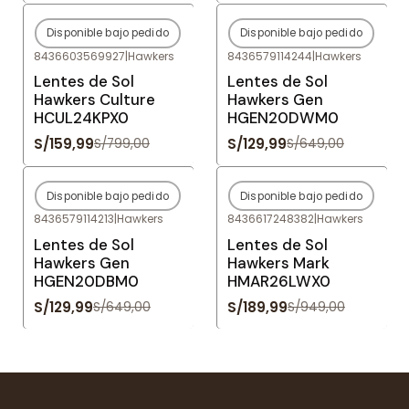
Disponible bajo pedido
Disponible bajo pedido
-80%
OFF
-80%
OFF
8436603569927
|
Hawkers
8436579114244
|
Hawkers
Agotado
Agotado
Lentes de Sol
Lentes de Sol
Hawkers Culture
Hawkers Gen
HCUL24KPX0
HGEN20DWM0
S/159,99
S/129,99
S/799,00
S/649,00
Disponible bajo pedido
Disponible bajo pedido
-80%
OFF
-80%
OFF
8436579114213
|
Hawkers
8436617248382
|
Hawkers
Agotado
Agotado
Lentes de Sol
Lentes de Sol
Hawkers Gen
Hawkers Mark
HGEN20DBM0
HMAR26LWX0
S/129,99
S/189,99
S/649,00
S/949,00