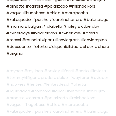
#arnette #carrera #polarizado #michaelkors
#vogue #hugoboss #chloe #marcjacobs
#katespade #porshe #carolinaherrera #balenciaga
#miumiu #bulgari #falabella #ripley #cyberday
#cyberdays #blackfridays #cyberwow #oferta
#messi #mundial #peru #enviogratis #enviorapido
#descuento #oferta #disponibilidad #stock #ahora
#original
#rayban #ray-ban #oakley #fossil #casio #invicta
#tommyhilfiger #prada #dolce #wayfarer #aviador
#hawkers #lentes #lentesdesol #oferta
#liquidacion #tomford #gucci #versace #mauijim
#arnette #carrera #polarizado #michaelkors
#vogue #hugoboss #chloe #marcjacobs
#katespade #porshe #carolinaherrera #balenciaga