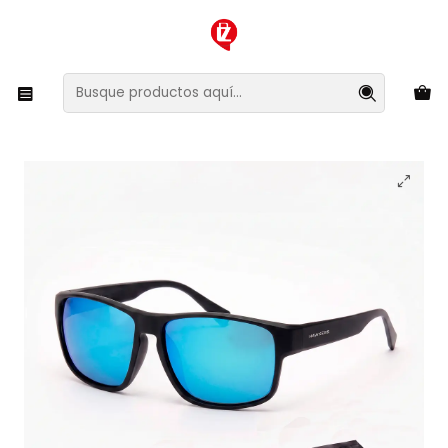
XMAS SALE ¡Compra antes de que la oferta termine!
Inicio
Ropa y Accesorios
Accesorios de Moda
Lentes y Accesorios
Lentes de Sol
Lentes de Sol Polarizado Hawkers Faster Raw
HFRA22BFTP - Talla 58mm