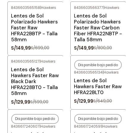
8436603565158
|
Hawkers
8436603566377
|
Hawkers
-79%
OFF
-81%
OFF
Lentes de Sol
Lentes de Sol
Polarizado Hawkers
Polarizado Hawkers
Faster Raw
Faster Raw Carbon
HFRA22BBTP - Talla
Fiber HFRA22NBTP -
58mm
Talla 58mm
S/149,99
S/149,99
S/699,00
S/800,00
8436603565127
|
Hawkers
Disponible bajo pedido
-78%
OFF
-80%
OFF
Lentes de Sol
8436603565134
|
Hawkers
Agotado
Hawkers Faster Raw
Lentes de Sol
Black Dark
Hawkers Faster Raw
HFRA228BT0 - Talla
HFRA22BLT0
58mm
S/129,99
S/649,00
S/129,99
S/599,00
Disponible bajo pedido
Disponible bajo pedido
-80%
OFF
-80%
OFF
8436617240607
|
Hawkers
8436617240591
|
Hawkers
Agotado
Agotado