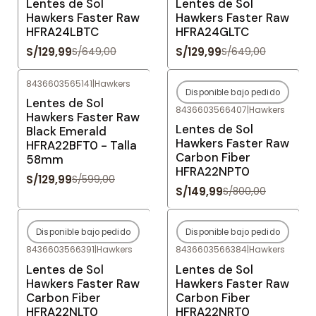
Lentes de Sol
Lentes de Sol
Hawkers Faster Raw
Hawkers Faster Raw
HFRA24LBTC
HFRA24GLTC
S/129,99
S/129,99
S/649,00
S/649,00
8436603565141
|
Hawkers
Disponible bajo pedido
-78%
OFF
-81%
OFF
Lentes de Sol
8436603566407
|
Hawkers
Agotado
Hawkers Faster Raw
Lentes de Sol
Black Emerald
Hawkers Faster Raw
HFRA22BFT0 - Talla
Carbon Fiber
58mm
HFRA22NPT0
S/129,99
S/599,00
S/149,99
S/800,00
Disponible bajo pedido
Disponible bajo pedido
-81%
OFF
-81%
OFF
8436603566391
|
Hawkers
8436603566384
|
Hawkers
Agotado
Agotado
Lentes de Sol
Lentes de Sol
Hawkers Faster Raw
Hawkers Faster Raw
Carbon Fiber
Carbon Fiber
HFRA22NLT0
HFRA22NRT0