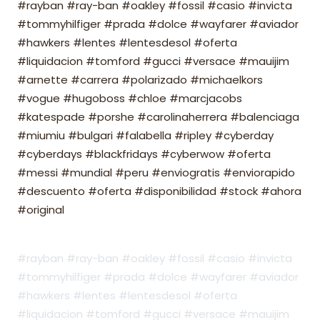
#rayban #ray-ban #oakley #fossil #casio #invicta
#tommyhilfiger #prada #dolce #wayfarer #aviador
#hawkers #lentes #lentesdesol #oferta
#liquidacion #tomford #gucci #versace #mauijim
#arnette #carrera #polarizado #michaelkors
#vogue #hugoboss #chloe #marcjacobs
#katespade #porshe #carolinaherrera #balenciaga
#miumiu #bulgari #falabella #ripley #cyberday
#cyberdays #blackfridays #cyberwow #oferta
#messi #mundial #peru #enviogratis #enviorapido
#descuento #oferta #disponibilidad #stock #ahora
#original
#rayban #ray-ban #oakley #fossil #casio #invicta
#tommyhilfiger #prada #dolce #wayfarer #aviador
#hawkers #lentes #lentesdesol #oferta
#liquidacion #tomford #gucci #versace #mauijim