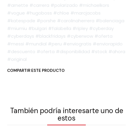
#arnette #carrera #polarizado #michaelkors
#vogue #hugoboss #chloe #marcjacobs
#katespade #porshe #carolinaherrera #balenciaga
#miumiu #bulgari #falabella #ripley #cyberday
#cyberdays #blackfridays #cyberwow #oferta
#messi #mundial #peru #enviogratis #enviorapido
#descuento #oferta #disponibilidad #stock #ahora
#original
COMPARTIR ESTE PRODUCTO
También podría interesarte uno de
estos