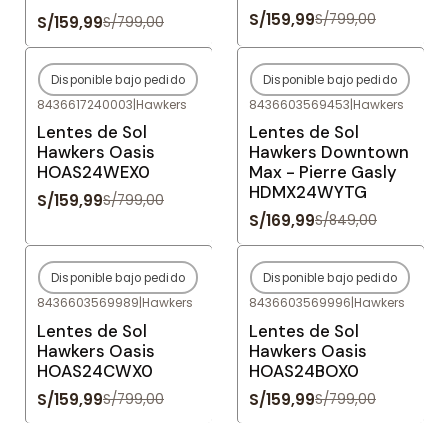
S/159,99
S/799,00
S/159,99
S/799,00
Disponible bajo pedido
Disponible bajo pedido
-80%
OFF
-80%
OFF
8436617240003
|
Hawkers
8436603569453
|
Hawkers
Agotado
Agotado
Lentes de Sol
Lentes de Sol
Hawkers Oasis
Hawkers Downtown
HOAS24WEX0
Max - Pierre Gasly
HDMX24WYTG
S/159,99
S/799,00
S/169,99
S/849,00
Disponible bajo pedido
Disponible bajo pedido
-80%
OFF
-80%
OFF
8436603569989
|
Hawkers
8436603569996
|
Hawkers
Agotado
Agotado
Lentes de Sol
Lentes de Sol
Hawkers Oasis
Hawkers Oasis
HOAS24CWX0
HOAS24BOX0
S/159,99
S/159,99
S/799,00
S/799,00