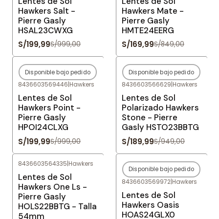
Lentes de Sol
Lentes de Sol
Hawkers Salt -
Hawkers Mate -
Pierre Gasly
Pierre Gasly
HSAL23CWXG
HMTE24EERG
S/199,99
S/169,99
S/999,00
S/849,00
Disponible bajo pedido
Disponible bajo pedido
-80%
OFF
-80%
OFF
8436603569446
|
Hawkers
8436603566629
|
Hawkers
Agotado
Agotado
Lentes de Sol
Lentes de Sol
Hawkers Point -
Polarizado Hawkers
Pierre Gasly
Stone - Pierre
HPOI24CLXG
Gasly HSTO23BBTG
S/199,99
S/189,99
S/999,00
S/949,00
8436603564335
|
Hawkers
Disponible bajo pedido
-80%
OFF
-80%
OFF
Lentes de Sol
8436603569972
|
Hawkers
Agotado
Hawkers One Ls -
Lentes de Sol
Pierre Gasly
Hawkers Oasis
HOLS22BBTG - Talla
HOAS24GLX0
54mm