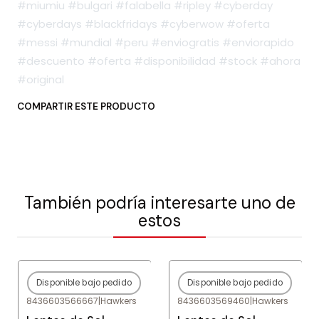
#miumiu #bulgari #falabella #ripley #cyberday
#cyberdays #blackfridays #cyberwow #oferta
#messi #mundial #peru #enviogratis #enviorapido
#descuento #oferta #disponibilidad #stock #ahora
#original
COMPARTIR ESTE PRODUCTO
También podría interesarte uno de
estos
Disponible bajo pedido
Disponible bajo pedido
-80%
OFF
-80%
OFF
8436603566667
|
Hawkers
8436603569460
|
Hawkers
Agotado
Agotado