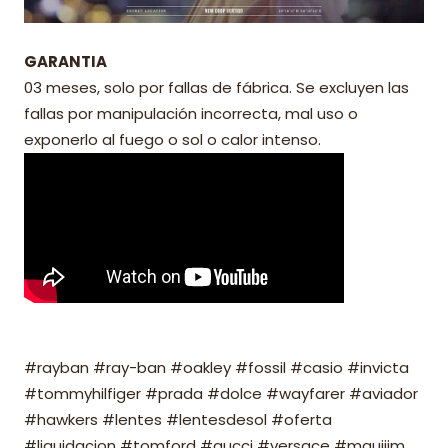
GARANTIA
03 meses, solo por fallas de fábrica. Se excluyen las
fallas por manipulación incorrecta, mal uso o
exponerlo al fuego o sol o calor intenso.
#rayban #ray-ban #oakley #fossil #casio #invicta
#tommyhilfiger #prada #dolce #wayfarer #aviador
#hawkers #lentes #lentesdesol #oferta
#liquidacion #tomford #gucci #versace #mauijim