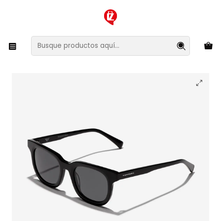
XMAS SALE ¡Compra antes de que la oferta termine!
Inicio
Ropa y Accesorios
Accesorios de Moda
Lentes y Accesorios
Lentes de Sol
Lentes de Sol Hawkers Oasis - Pierre Gasly HOAS24BBXG