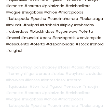
#arnette #carrera #polarizado #michaelkors
#vogue #hugoboss #chloe #marcjacobs
#katespade #porshe #carolinaherrera #balenciaga
#miumiu #bulgari #falabella #ripley #cyberday
#cyberdays #blackfridays #cyberwow #oferta
#messi #mundial #peru #enviogratis #enviorapido
#descuento #oferta #disponibilidad #stock #ahora
#original
#rayban #ray-ban #oakley #fossil #casio #invicta
#tommyhilfiger #prada #dolce #wayfarer #aviador
#hawkers #lentes #lentesdesol #oferta
#liquidacion #tomford #gucci #versace #mauijim
#arnette #carrera #polarizado #michaelkors
#vogue #hugoboss #chloe #marcjacobs
#katespade #porshe #carolinaherrera #balenciaga