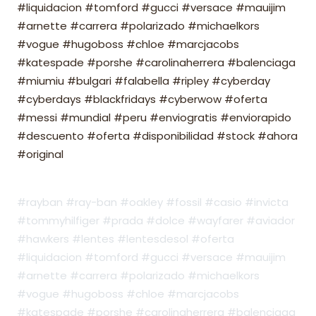
#liquidacion #tomford #gucci #versace #mauijim
#arnette #carrera #polarizado #michaelkors
#vogue #hugoboss #chloe #marcjacobs
#katespade #porshe #carolinaherrera #balenciaga
#miumiu #bulgari #falabella #ripley #cyberday
#cyberdays #blackfridays #cyberwow #oferta
#messi #mundial #peru #enviogratis #enviorapido
#descuento #oferta #disponibilidad #stock #ahora
#original
#rayban #ray-ban #oakley #fossil #casio #invicta
#tommyhilfiger #prada #dolce #wayfarer #aviador
#hawkers #lentes #lentesdesol #oferta
#liquidacion #tomford #gucci #versace #mauijim
#arnette #carrera #polarizado #michaelkors
#vogue #hugoboss #chloe #marcjacobs
#katespade #porshe #carolinaherrera #balenciaga