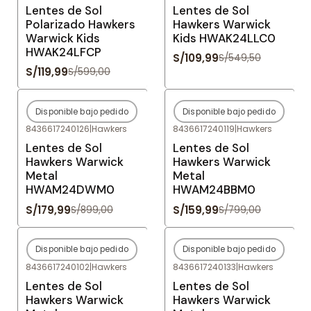
Lentes de Sol
Lentes de Sol
Polarizado Hawkers
Hawkers Warwick
Warwick Kids
Kids HWAK24LLC0
HWAK24LFCP
S/109,99
S/549,50
S/119,99
S/599,00
Disponible bajo pedido
Disponible bajo pedido
-80%
OFF
-80%
OFF
8436617240126
|
Hawkers
8436617240119
|
Hawkers
Agotado
Agotado
Lentes de Sol
Lentes de Sol
Hawkers Warwick
Hawkers Warwick
Metal
Metal
HWAM24DWM0
HWAM24BBM0
S/179,99
S/159,99
S/899,00
S/799,00
Disponible bajo pedido
Disponible bajo pedido
-80%
OFF
-80%
OFF
8436617240102
|
Hawkers
8436617240133
|
Hawkers
Agotado
Agotado
Lentes de Sol
Lentes de Sol
Hawkers Warwick
Hawkers Warwick