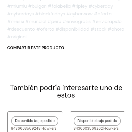
#miumiu #bulgari #falabella #ripley #cyberday
#cyberdays #blackfridays #cyberwow #oferta
#messi #mundial #peru #enviogratis #enviorapido
#descuento #oferta #disponibilidad #stock #ahora
#original
COMPARTIR ESTE PRODUCTO
También podría interesarte uno de
estos
Disponible bajo pedido
Disponible bajo pedido
-80%
OFF
-80%
OFF
8436603569248
|
Hawkers
8436603569262
|
Hawkers
Agotado
Agotado