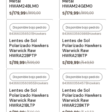
Metal
Metal
HWAM24BLM0
HWAM24GEM0
S/179,99
S/179,99
S/899,00
S/899,00
Disponible bajo pedido
Disponible bajo pedido
-80%
OFF
-80%
OFF
8436603565011
|
Hawkers
8436603560986
|
Hawkers
Agotado
Agotado
Lentes de Sol
Lentes de Sol
Polarizado Hawkers
Polarizado Hawkers
Warwick Raw
Warwick Raw
HWRA22BPTP
HWRA21BITP
S/119,99
S/109,99
S/599,00
S/549,50
Disponible bajo pedido
Disponible bajo pedido
-80%
OFF
-80%
OFF
8436603560955
|
Hawkers
8436603564571
|
Hawkers
Agotado
Agotado
Lentes de Sol
Lentes de Sol
Polarizado Hawkers
Polarizado Hawkers
Warwick Raw
Warwick Raw
HWRA21BLTP
HWAR22BKTP