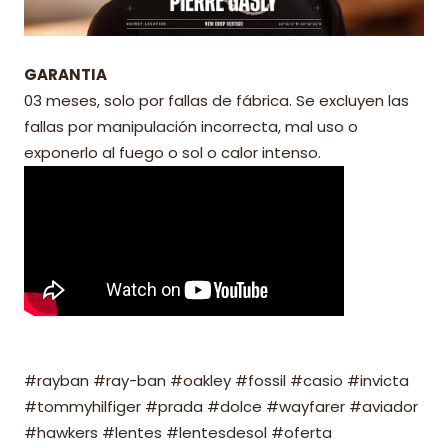
GARANTIA
03 meses, solo por fallas de fábrica. Se excluyen las
fallas por manipulación incorrecta, mal uso o
exponerlo al fuego o sol o calor intenso.
#rayban #ray-ban #oakley #fossil #casio #invicta
#tommyhilfiger #prada #dolce #wayfarer #aviador
#hawkers #lentes #lentesdesol #oferta