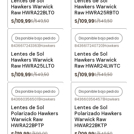
Lentes de Sol
Lentes de Sol
Hawkers Warwick
Hawkers Warwick
Raw HWRA22BLT0
Raw HWRA25RBT0
S/109,99
S/109,99
S/549,50
S/549,50
Disponible bajo pedido
Disponible bajo pedido
-80%
OFF
-80%
OFF
8436617243363
|
Hawkers
8436617240720
|
Hawkers
Agotado
Agotado
Lentes de Sol
Lentes de Sol
Hawkers Warwick
Hawkers Warwick
Raw HWRA25LLT0
Raw HWAR24LWTC
S/109,99
S/109,99
S/549,50
S/549,50
Disponible bajo pedido
Disponible bajo pedido
-80%
OFF
-80%
OFF
8436603565011
|
Hawkers
8436603564571
|
Hawkers
Agotado
Agotado
Lentes de Sol
Lentes de Sol
Polarizado Hawkers
Polarizado Hawkers
Warwick Raw
Warwick Raw
HWRA22BPTP
HWAR22BKTP
S/119,99
S/109,99
S/599,00
S/549,50