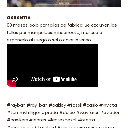
GARANTIA
03 meses, solo por fallas de fábrica. Se excluyen las
fallas por manipulación incorrecta, mal uso o
exponerlo al fuego o sol o calor intenso.
#rayban #ray-ban #oakley #fossil #casio #invicta
#tommyhilfiger #prada #dolce #wayfarer #aviador
#hawkers #lentes #lentesdesol #oferta
#liquidacion #tomford #gucci #versace #mauijim