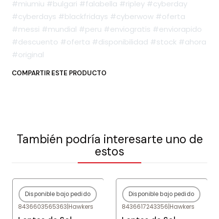
#miumiu #bulgari #falabella #ripley #cyberday
#cyberdays #blackfridays #cyberwow #oferta
#messi #mundial #peru #enviogratis #enviorapido
#descuento #oferta #disponibilidad #stock #ahora
#original
COMPARTIR ESTE PRODUCTO
También podría interesarte uno de
estos
Disponible bajo pedido
Disponible bajo pedido
-80%
OFF
-80%
OFF
8436603565363
|
Hawkers
8436617243356
|
Hawkers
Agotado
Agotado