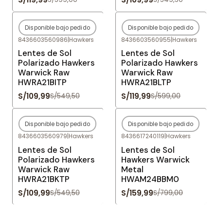
Disponible bajo pedido
Disponible bajo pedido
-80%
OFF
-80%
OFF
8436603560986
|
Hawkers
8436603560955
|
Hawkers
Agotado
Agotado
Lentes de Sol
Lentes de Sol
Polarizado Hawkers
Polarizado Hawkers
Warwick Raw
Warwick Raw
HWRA21BITP
HWRA21BLTP
S/109,99
S/119,99
S/549,50
S/599,00
Disponible bajo pedido
Disponible bajo pedido
-80%
OFF
-80%
OFF
8436603560979
|
Hawkers
8436617240119
|
Hawkers
Agotado
Agotado
Lentes de Sol
Lentes de Sol
Polarizado Hawkers
Hawkers Warwick
Warwick Raw
Metal
HWRA21BKTP
HWAM24BBM0
S/109,99
S/159,99
S/549,50
S/799,00