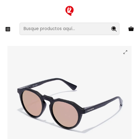
XMAS SALE ¡Compra antes de que la oferta termine!
Inicio
Ropa y Accesorios
Accesorios de Moda
Lentes y Accesorios
Lentes de Sol
Lentes de Sol Hawkers Warwick Raw HWRA22BKT0