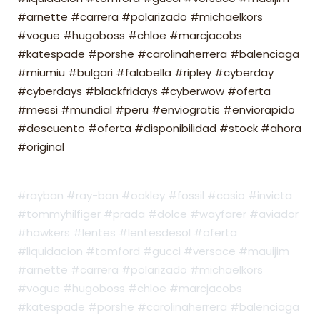
#arnette #carrera #polarizado #michaelkors
#vogue #hugoboss #chloe #marcjacobs
#katespade #porshe #carolinaherrera #balenciaga
#miumiu #bulgari #falabella #ripley #cyberday
#cyberdays #blackfridays #cyberwow #oferta
#messi #mundial #peru #enviogratis #enviorapido
#descuento #oferta #disponibilidad #stock #ahora
#original
#rayban #ray-ban #oakley #fossil #casio #invicta
#tommyhilfiger #prada #dolce #wayfarer #aviador
#hawkers #lentes #lentesdesol #oferta
#liquidacion #tomford #gucci #versace #mauijim
#arnette #carrera #polarizado #michaelkors
#vogue #hugoboss #chloe #marcjacobs
#katespade #porshe #carolinaherrera #balenciaga