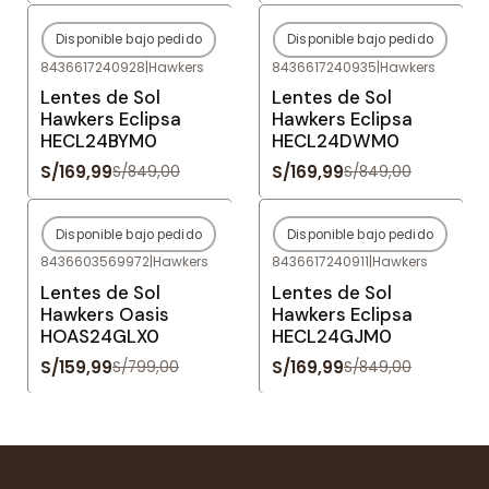
Disponible bajo pedido
Disponible bajo pedido
-80%
OFF
-80%
OFF
8436617240928
|
Hawkers
8436617240935
|
Hawkers
Agotado
Agotado
Lentes de Sol
Lentes de Sol
Hawkers Eclipsa
Hawkers Eclipsa
HECL24BYM0
HECL24DWM0
S/169,99
S/169,99
S/849,00
S/849,00
Disponible bajo pedido
Disponible bajo pedido
-80%
OFF
-80%
OFF
8436603569972
|
Hawkers
8436617240911
|
Hawkers
Agotado
Agotado
Lentes de Sol
Lentes de Sol
Hawkers Oasis
Hawkers Eclipsa
HOAS24GLX0
HECL24GJM0
S/159,99
S/169,99
S/799,00
S/849,00