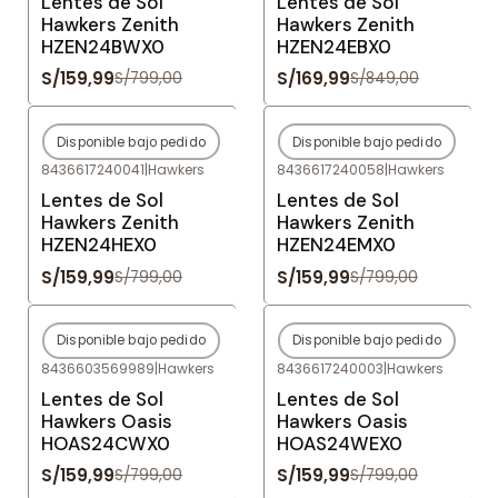
Lentes de Sol
Lentes de Sol
Hawkers Zenith
Hawkers Zenith
HZEN24BWX0
HZEN24EBX0
S/159,99
S/169,99
S/799,00
S/849,00
Disponible bajo pedido
Disponible bajo pedido
-80%
OFF
-80%
OFF
8436617240041
|
Hawkers
8436617240058
|
Hawkers
Agotado
Agotado
Lentes de Sol
Lentes de Sol
Hawkers Zenith
Hawkers Zenith
HZEN24HEX0
HZEN24EMX0
S/159,99
S/159,99
S/799,00
S/799,00
Disponible bajo pedido
Disponible bajo pedido
-80%
OFF
-80%
OFF
8436603569989
|
Hawkers
8436617240003
|
Hawkers
Agotado
Agotado
Lentes de Sol
Lentes de Sol
Hawkers Oasis
Hawkers Oasis
HOAS24CWX0
HOAS24WEX0
S/159,99
S/159,99
S/799,00
S/799,00