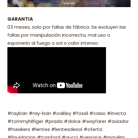
GARANTIA
03 meses, solo por fallas de fábrica. Se excluyen las
fallas por manipulación incorrecta, mal uso o
exponerlo al fuego o sol o calor intenso.
#rayban #ray-ban #oakley #fossil #casio #invicta
#tommyhilfiger #prada #dolce #wayfarer #aviador
#hawkers #lentes #lentesdesol #oferta
#liquidacion #tomford #gucci #versace #mauijim