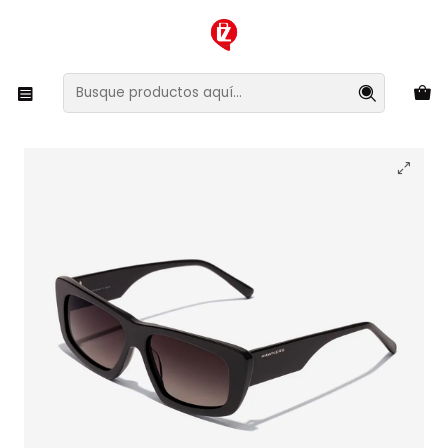
XMAS SALE ¡Compra antes de que la oferta termine!
Inicio
Ropa y Accesorios
Accesorios de Moda
Lentes y Accesorios
Lentes de Sol
Lentes de Sol Hawkers Zenith HZEN24BBX0