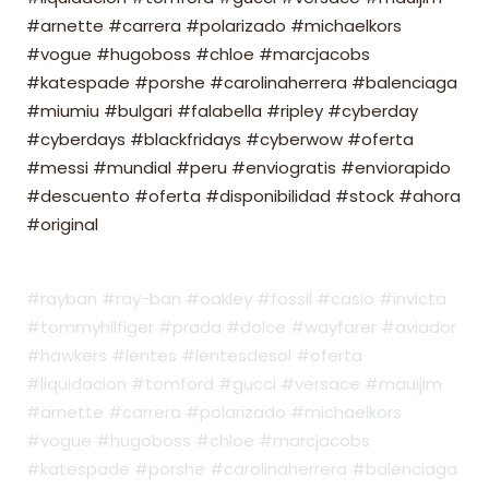
#arnette #carrera #polarizado #michaelkors
#vogue #hugoboss #chloe #marcjacobs
#katespade #porshe #carolinaherrera #balenciaga
#miumiu #bulgari #falabella #ripley #cyberday
#cyberdays #blackfridays #cyberwow #oferta
#messi #mundial #peru #enviogratis #enviorapido
#descuento #oferta #disponibilidad #stock #ahora
#original
#rayban #ray-ban #oakley #fossil #casio #invicta
#tommyhilfiger #prada #dolce #wayfarer #aviador
#hawkers #lentes #lentesdesol #oferta
#liquidacion #tomford #gucci #versace #mauijim
#arnette #carrera #polarizado #michaelkors
#vogue #hugoboss #chloe #marcjacobs
#katespade #porshe #carolinaherrera #balenciaga