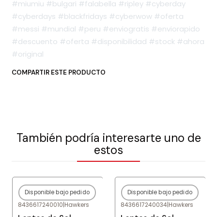
#miumiu #bulgari #falabella #ripley #cyberday
#cyberdays #blackfridays #cyberwow #oferta
#messi #mundial #peru #enviogratis #enviorapido
#descuento #oferta #disponibilidad #stock #ahora
#original
COMPARTIR ESTE PRODUCTO
También podría interesarte uno de
estos
Disponible bajo pedido
Disponible bajo pedido
-80%
OFF
-80%
OFF
8436617240010
|
Hawkers
8436617240034
|
Hawkers
Agotado
Agotado