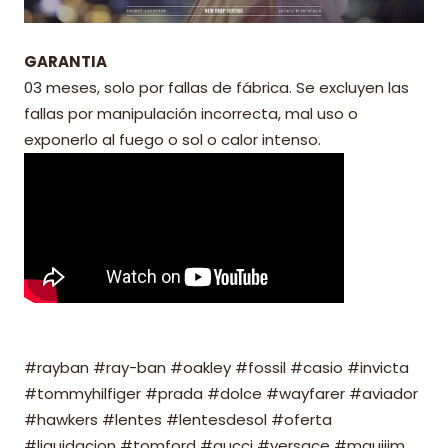
GARANTIA
03 meses, solo por fallas de fábrica. Se excluyen las
fallas por manipulación incorrecta, mal uso o
exponerlo al fuego o sol o calor intenso.
#rayban #ray-ban #oakley #fossil #casio #invicta
#tommyhilfiger #prada #dolce #wayfarer #aviador
#hawkers #lentes #lentesdesol #oferta
#liquidacion #tomford #gucci #versace #mauijim