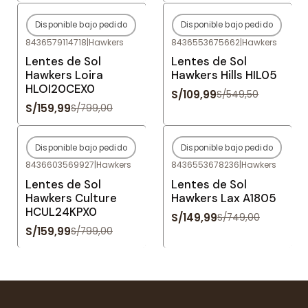
Disponible bajo pedido
Disponible bajo pedido
-80%
OFF
-80%
OFF
8436579114718
|
Hawkers
8436553675662
|
Hawkers
Agotado
Agotado
Lentes de Sol
Lentes de Sol
Hawkers Loira
Hawkers Hills HIL05
HLOI20CEX0
S/109,99
S/549,50
S/159,99
S/799,00
Disponible bajo pedido
Disponible bajo pedido
-80%
OFF
-80%
OFF
8436603569927
|
Hawkers
8436553678236
|
Hawkers
Agotado
Agotado
Lentes de Sol
Lentes de Sol
Hawkers Culture
Hawkers Lax A1805
HCUL24KPX0
S/149,99
S/749,00
S/159,99
S/799,00