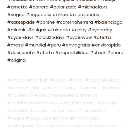
#arnette #carrera #polarizado #michaelkors
#vogue #hugoboss #chloe #marcjacobs
#katespade #porshe #carolinaherrera #balenciaga
#miumiu #bulgari #falabella #ripley #cyberday
#cyberdays #blackfridays #cyberwow #oferta
#messi #mundial #peru #enviogratis #enviorapido
#descuento #oferta #disponibilidad #stock #ahora
#original
#rayban #ray-ban #oakley #fossil #casio #invicta
#tommyhilfiger #prada #dolce #wayfarer #aviador
#hawkers #lentes #lentesdesol #oferta
#liquidacion #tomford #gucci #versace #mauijim
#arnette #carrera #polarizado #michaelkors
#vogue #hugoboss #chloe #marcjacobs
#katespade #porshe #carolinaherrera #balenciaga