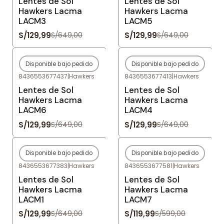
Lentes de Sol
Lentes de Sol
Hawkers Lacma
Hawkers Lacma
LACM3
LACM5
S/129,99
S/129,99
S/649,00
S/649,00
Disponible bajo pedido
Disponible bajo pedido
-80%
OFF
-80%
OFF
8436553677437
|
Hawkers
8436553677413
|
Hawkers
Agotado
Agotado
Lentes de Sol
Lentes de Sol
Hawkers Lacma
Hawkers Lacma
LACM6
LACM4
S/129,99
S/129,99
S/649,00
S/649,00
Disponible bajo pedido
Disponible bajo pedido
-80%
OFF
-80%
OFF
8436553677383
|
Hawkers
8436553677581
|
Hawkers
Agotado
Agotado
Lentes de Sol
Lentes de Sol
Hawkers Lacma
Hawkers Lacma
LACM1
LACM7
S/129,99
S/119,99
S/649,00
S/599,00