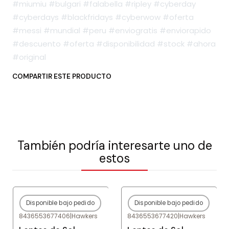
#miumiu #bulgari #falabella #ripley #cyberday
#cyberdays #blackfridays #cyberwow #oferta
#messi #mundial #peru #enviogratis #enviorapido
#descuento #oferta #disponibilidad #stock #ahora
#original
COMPARTIR ESTE PRODUCTO
También podría interesarte uno de
estos
Disponible bajo pedido
Disponible bajo pedido
-80%
OFF
-80%
OFF
8436553677406
|
Hawkers
8436553677420
|
Hawkers
Agotado
Agotado