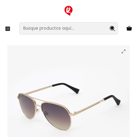
XMAS SALE ¡Compra antes de que la oferta termine!
Inicio
Ropa y Accesorios
Accesorios de Moda
Lentes y Accesorios
Lentes de Sol
Lentes de Sol Hawkers Lacma LACM2