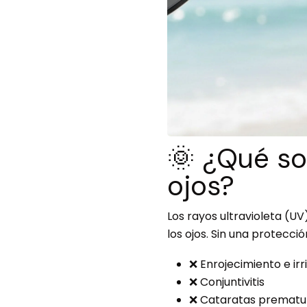
🌞 ¿Qué so
ojos?
Los rayos ultravioleta (
los ojos. Sin una protec
❌ Enrojecimiento e irr
❌ Conjuntivitis
❌ Cataratas prematu