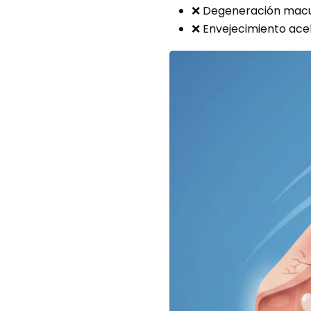
❌ Degeneración macu
❌ Envejecimiento acel