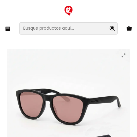
XMAS SALE ¡Compra antes de que la oferta termine!
Inicio
Ropa y Accesorios
Accesorios de Moda
Lentes y Accesorios
Lentes de Sol
Lentes de Sol Hawkers One Negro Rosado OTR35 - Talla
54mm