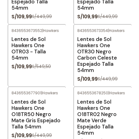
Espejado Talla
Espejado Talla
54mm
54mm
S/109,99
S/109,99
S/449,99
S/449,99
8436553673552
|
Hawkers
8436553673354
|
Hawkers
-80%
OFF
-76%
OFF
Lentes de Sol
Lentes de Sol
Hawkers One
Hawkers One
OTR03 - Talla
OTR30 Negro
54mm
Carbon Celeste
Espejado Talla
S/109,99
S/549,50
54mm
S/109,99
S/449,99
8436553677901
|
Hawkers
8436553678250
|
Hawkers
-76%
OFF
-76%
OFF
Lentes de Sol
Lentes de Sol
Hawkers One
Hawkers One
O18TR50 Negro
O18TR02 Negro
Mate Gris Espejado
Mate Verde
Talla 54mm
Espejado Talla
54mm
S/109,99
S/449,99