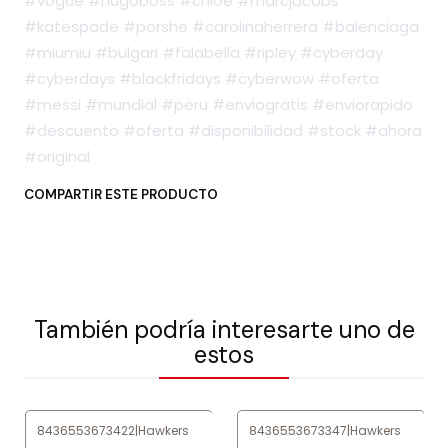
#vogue #hugoboss #chloe #marcjacobs
#katespade #porshe #carolinaherrera #balenciaga
#miumiu #bulgari #falabella #ripley #cyberday
#cyberdays #blackfridays #cyberwow #oferta
#messi #mundial #peru #enviogratis #enviorapido
#descuento #oferta #disponibilidad #stock #ahora
#original
COMPARTIR ESTE PRODUCTO
También podría interesarte uno de
estos
8436553673422
|
Hawkers
8436553673347
|
Hawkers
-76%
OFF
-69%
OFF