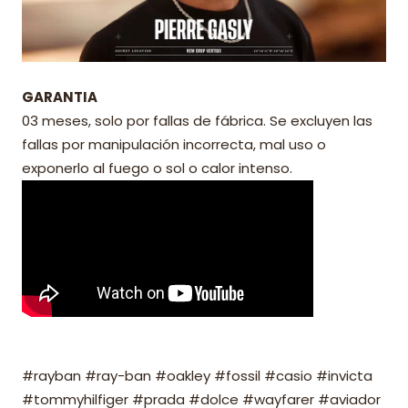
GARANTIA
03 meses, solo por fallas de fábrica. Se excluyen las
fallas por manipulación incorrecta, mal uso o
exponerlo al fuego o sol o calor intenso.
#rayban #ray-ban #oakley #fossil #casio #invicta
#tommyhilfiger #prada #dolce #wayfarer #aviador