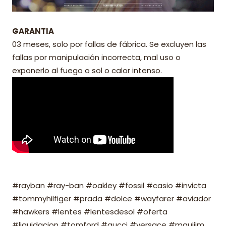
GARANTIA
03 meses, solo por fallas de fábrica. Se excluyen las
fallas por manipulación incorrecta, mal uso o
exponerlo al fuego o sol o calor intenso.
#rayban #ray-ban #oakley #fossil #casio #invicta
#tommyhilfiger #prada #dolce #wayfarer #aviador
#hawkers #lentes #lentesdesol #oferta
#liquidacion #tomford #gucci #versace #mauijim