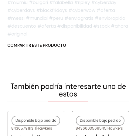
#miumiu #bulgari #falabella #ripley #cyberday
#cyberdays #blackfridays #cyberwow #oferta
#messi #mundial #peru #enviogratis #enviorapido
#descuento #oferta #disponibilidad #stock #ahora
#original
COMPARTIR ESTE PRODUCTO
También podría interesarte uno de
estos
Disponible bajo pedido
Disponible bajo pedido
-80%
OFF
-80%
OFF
8436579111311
|
Hawkers
8436603569545
|
Hawkers
Agotado
Agotado