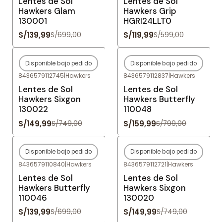
Lentes de Sol
Lentes de Sol
Hawkers Glam
Hawkers Grip
130001
HGRI24LLT0
S/139,99
S/119,99
S/699,00
S/599,00
Disponible bajo pedido
Disponible bajo pedido
-80%
OFF
-80%
OFF
8436579112745
|
Hawkers
8436579112837
|
Hawkers
Agotado
Agotado
Lentes de Sol
Lentes de Sol
Hawkers Sixgon
Hawkers Butterfly
130022
110048
S/149,99
S/159,99
S/749,00
S/799,00
Disponible bajo pedido
Disponible bajo pedido
-80%
OFF
-80%
OFF
8436579110840
|
Hawkers
8436579112721
|
Hawkers
Agotado
Agotado
Lentes de Sol
Lentes de Sol
Hawkers Butterfly
Hawkers Sixgon
110046
130020
S/139,99
S/149,99
S/699,00
S/749,00