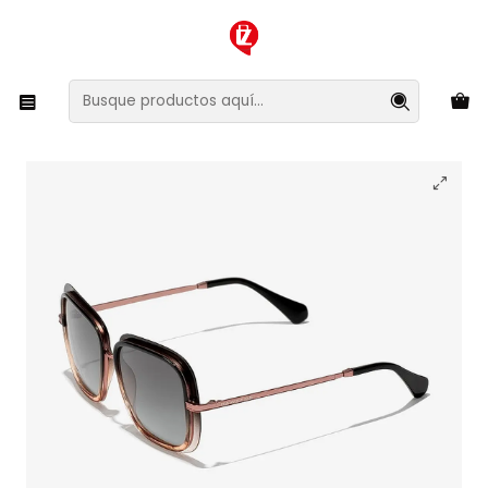
XMAS SALE ¡Compra antes de que la oferta termine!
Inicio
Ropa y Accesorios
Accesorios de Moda
Lentes y Accesorios
Lentes de Sol
Lentes de Sol Hawkers Glam 130002