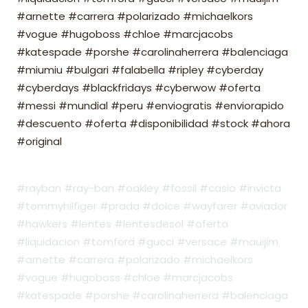
#arnette #carrera #polarizado #michaelkors
#vogue #hugoboss #chloe #marcjacobs
#katespade #porshe #carolinaherrera #balenciaga
#miumiu #bulgari #falabella #ripley #cyberday
#cyberdays #blackfridays #cyberwow #oferta
#messi #mundial #peru #enviogratis #enviorapido
#descuento #oferta #disponibilidad #stock #ahora
#original
#rayban #ray-ban #oakley #fossil #casio #invicta
#tommyhilfiger #prada #dolce #wayfarer #aviador
#hawkers #lentes #lentesdesol #oferta
#liquidacion #tomford #gucci #versace #mauijim
#arnette #carrera #polarizado #michaelkors
#vogue #hugoboss #chloe #marcjacobs
#katespade #porshe #carolinaherrera #balenciaga