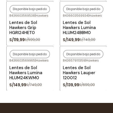
Disponible bajo pedido
Disponible bajo pedido
-80%
OFF
-80%
OFF
8436603569538
|
Hawkers
8436603569934
|
Hawkers
Agotado
Agotado
Lentes de Sol
Lentes de Sol
Hawkers Grip
Hawkers Lumina
HGRI24HET0
HLUM24BBM0
S/119,99
S/149,99
S/599,00
S/749,00
Disponible bajo pedido
Disponible bajo pedido
-80%
OFF
-80%
OFF
8436603569965
|
Hawkers
8436579111359
|
Hawkers
Agotado
Agotado
Lentes de Sol
Lentes de Sol
Hawkers Lumina
Hawkers Lauper
HLUM24KWM0
120012
S/149,99
S/139,99
S/749,00
S/699,00