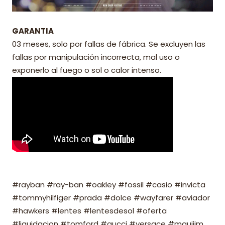
GARANTIA
03 meses, solo por fallas de fábrica. Se excluyen las
fallas por manipulación incorrecta, mal uso o
exponerlo al fuego o sol o calor intenso.
#rayban #ray-ban #oakley #fossil #casio #invicta
#tommyhilfiger #prada #dolce #wayfarer #aviador
#hawkers #lentes #lentesdesol #oferta
#liquidacion #tomford #gucci #versace #mauijim