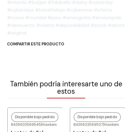
#miumiu #bulgari #falabella #ripley #cyberday
#cyberdays #blackfridays #cyberwow #oferta
#messi #mundial #peru #enviogratis #enviorapido
#descuento #oferta #disponibilidad #stock #ahora
#original
COMPARTIR ESTE PRODUCTO
También podría interesarte uno de
estos
Disponible bajo pedido
Disponible bajo pedido
-80%
OFF
-80%
OFF
8436603569545
|
Hawkers
8436603569507
|
Hawkers
Agotado
Agotado