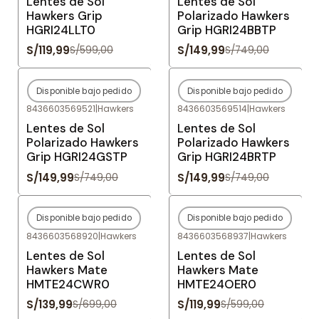
Lentes de Sol
Lentes de Sol
Hawkers Grip
Polarizado Hawkers
HGRI24LLT0
Grip HGRI24BBTP
S/119,99
S/149,99
S/599,00
S/749,00
Disponible bajo pedido
Disponible bajo pedido
-80%
OFF
-80%
OFF
8436603569521
|
Hawkers
8436603569514
|
Hawkers
Agotado
Agotado
Lentes de Sol
Lentes de Sol
Polarizado Hawkers
Polarizado Hawkers
Grip HGRI24GSTP
Grip HGRI24BRTP
S/149,99
S/149,99
S/749,00
S/749,00
Disponible bajo pedido
Disponible bajo pedido
-80%
OFF
-80%
OFF
8436603568920
|
Hawkers
8436603568937
|
Hawkers
Agotado
Agotado
Lentes de Sol
Lentes de Sol
Hawkers Mate
Hawkers Mate
HMTE24CWR0
HMTE24OER0
S/139,99
S/119,99
S/699,00
S/599,00