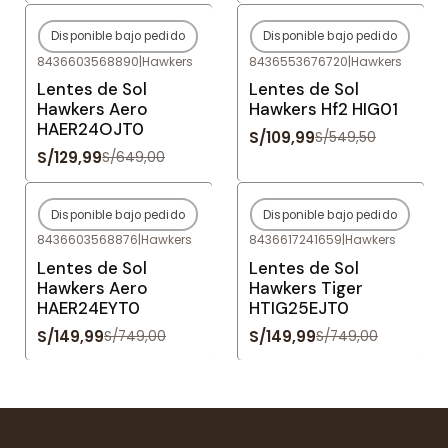
Disponible bajo pedido
Disponible bajo pedido
-80%
OFF
-80%
OFF
8436603568890
|
Hawkers
8436553676720
|
Hawkers
Agotado
Agotado
Lentes de Sol
Lentes de Sol
Hawkers Aero
Hawkers Hf2 HIG01
HAER24OJT0
S/109,99
S/549,50
S/129,99
S/649,00
Disponible bajo pedido
Disponible bajo pedido
-80%
OFF
-80%
OFF
8436603568876
|
Hawkers
8436617241659
|
Hawkers
Agotado
Agotado
Lentes de Sol
Lentes de Sol
Hawkers Aero
Hawkers Tiger
HAER24EYT0
HTIG25EJT0
S/149,99
S/149,99
S/749,00
S/749,00