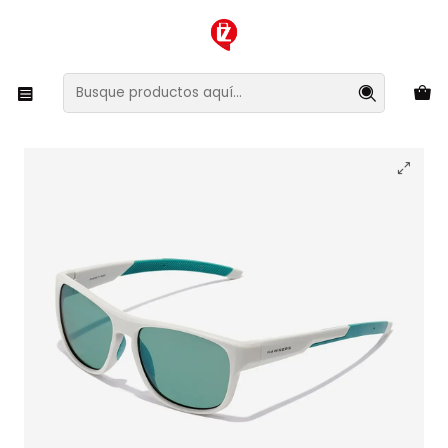
XMAS SALE ¡Compra antes de que la oferta termine!
Inicio
Ropa y Accesorios
Accesorios de Moda
Lentes y Accesorios
Lentes de Sol
Lentes de Sol Hawkers Grip HGRI24HET0