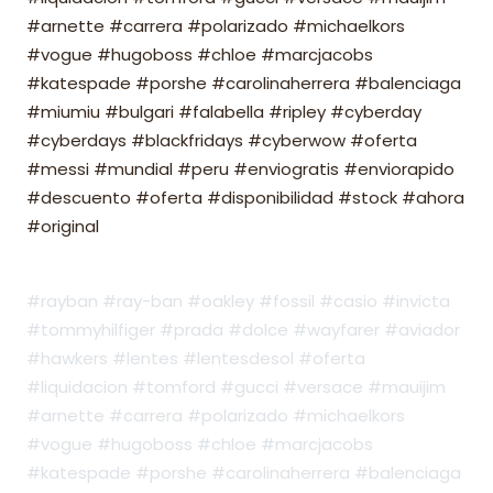
#arnette #carrera #polarizado #michaelkors
#vogue #hugoboss #chloe #marcjacobs
#katespade #porshe #carolinaherrera #balenciaga
#miumiu #bulgari #falabella #ripley #cyberday
#cyberdays #blackfridays #cyberwow #oferta
#messi #mundial #peru #enviogratis #enviorapido
#descuento #oferta #disponibilidad #stock #ahora
#original
#rayban #ray-ban #oakley #fossil #casio #invicta
#tommyhilfiger #prada #dolce #wayfarer #aviador
#hawkers #lentes #lentesdesol #oferta
#liquidacion #tomford #gucci #versace #mauijim
#arnette #carrera #polarizado #michaelkors
#vogue #hugoboss #chloe #marcjacobs
#katespade #porshe #carolinaherrera #balenciaga