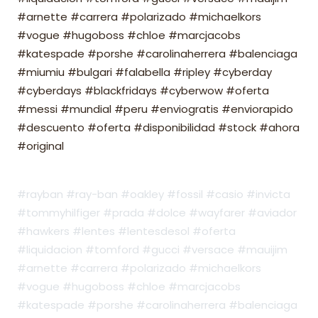
#arnette #carrera #polarizado #michaelkors
#vogue #hugoboss #chloe #marcjacobs
#katespade #porshe #carolinaherrera #balenciaga
#miumiu #bulgari #falabella #ripley #cyberday
#cyberdays #blackfridays #cyberwow #oferta
#messi #mundial #peru #enviogratis #enviorapido
#descuento #oferta #disponibilidad #stock #ahora
#original
#rayban #ray-ban #oakley #fossil #casio #invicta
#tommyhilfiger #prada #dolce #wayfarer #aviador
#hawkers #lentes #lentesdesol #oferta
#liquidacion #tomford #gucci #versace #mauijim
#arnette #carrera #polarizado #michaelkors
#vogue #hugoboss #chloe #marcjacobs
#katespade #porshe #carolinaherrera #balenciaga