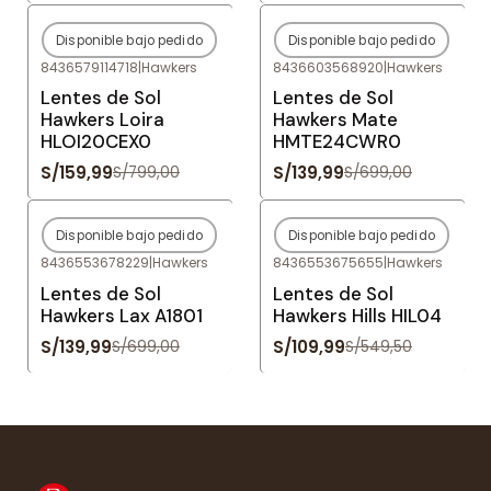
Disponible bajo pedido
Disponible bajo pedido
-80%
OFF
-80%
OFF
8436579114718
|
Hawkers
8436603568920
|
Hawkers
Agotado
Agotado
Lentes de Sol
Lentes de Sol
Hawkers Loira
Hawkers Mate
HLOI20CEX0
HMTE24CWR0
S/159,99
S/139,99
S/799,00
S/699,00
Disponible bajo pedido
Disponible bajo pedido
-80%
OFF
-80%
OFF
8436553678229
|
Hawkers
8436553675655
|
Hawkers
Agotado
Agotado
Lentes de Sol
Lentes de Sol
Hawkers Lax A1801
Hawkers Hills HIL04
S/139,99
S/109,99
S/699,00
S/549,50