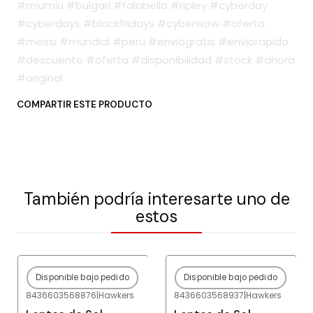
#miumiu #bulgari #falabella #ripley #cyberday
#cyberdays #blackfridays #cyberwow #oferta
#messi #mundial #peru #enviogratis #enviorapido
#descuento #oferta #disponibilidad #stock #ahora
#original
COMPARTIR ESTE PRODUCTO
También podría interesarte uno de
estos
Disponible bajo pedido
Disponible bajo pedido
-80%
OFF
-80%
OFF
8436603568876
|
Hawkers
8436603568937
|
Hawkers
Agotado
Agotado