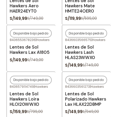
Lentes de Sol
Lentes de Sol
Hawkers Aero
Hawkers Mate
HAER24EYT0
HMTE24OER0
S/149,99
S/119,99
S/749,00
S/599,00
Disponible bajo pedido
Disponible bajo pedido
-80%
OFF
-80%
OFF
8436553678236
|
Hawkers
8436603566575
|
Hawkers
Agotado
Agotado
Lentes de Sol
Lentes de Sol
Hawkers Lax A1805
Hawkers Lash
HLAS23WWX0
S/149,99
S/749,00
S/149,99
S/749,00
Disponible bajo pedido
Disponible bajo pedido
-80%
OFF
-84%
OFF
8436579114749
|
Hawkers
8436603561273
|
Hawkers
Agotado
Agotado
Lentes de Sol
Lentes de Sol
Hawkers Loira
Polarizado Hawkers
HLOI20WWX0
Lax HLAX22DBMP
S/159,99
S/149,99
S/799,00
S/949,00