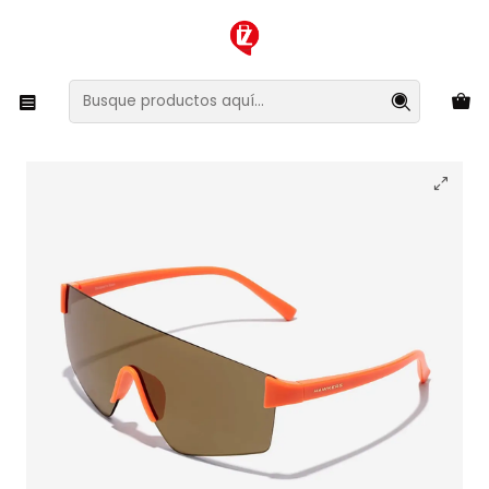
XMAS SALE ¡Compra antes de que la oferta termine!
Inicio
Ropa y Accesorios
Accesorios de Moda
Lentes y Accesorios
Lentes de Sol
Lentes de Sol Hawkers Aero HAER24OJT0