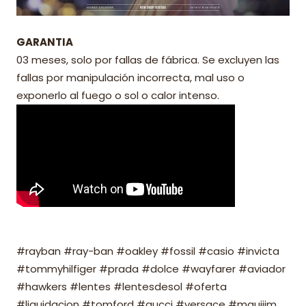
GARANTIA
03 meses, solo por fallas de fábrica. Se excluyen las
fallas por manipulación incorrecta, mal uso o
exponerlo al fuego o sol o calor intenso.
#rayban #ray-ban #oakley #fossil #casio #invicta
#tommyhilfiger #prada #dolce #wayfarer #aviador
#hawkers #lentes #lentesdesol #oferta
#liquidacion #tomford #gucci #versace #mauijim