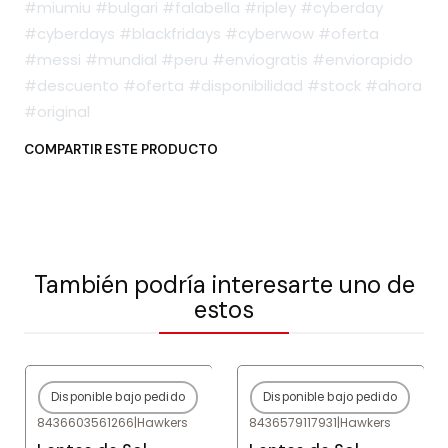
#miumiu #bulgari #falabella #ripley #cyberday
#cyberdays #blackfridays #cyberwow #oferta
#messi #mundial #peru #enviogratis #enviorapido
#descuento #oferta #disponibilidad #stock #ahora
#original
COMPARTIR ESTE PRODUCTO
También podría interesarte uno de
estos
Disponible bajo pedido
Disponible bajo pedido
-80%
OFF
-77%
OFF
8436603561266
|
Hawkers
8436579117931
|
Hawkers
Agotado
Agotado