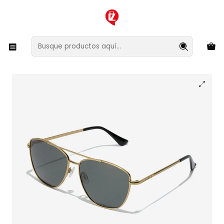
XMAS SALE ¡Compra antes de que la oferta termine!
Inicio
Ropa y Accesorios
Accesorios de Moda
Lentes y Accesorios
Lentes de Sol
Lentes de Sol Polarizado Hawkers Lax HLAX22DBMP