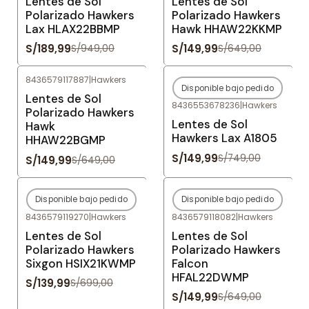
Lentes de Sol
Lentes de Sol
Polarizado Hawkers
Polarizado Hawkers
Lax HLAX22BBMP
Hawk HHAW22KKMP
S/189,99
S/149,99
S/949,00
S/649,00
8436579117887
|
Hawkers
Disponible bajo pedido
-77%
OFF
-80%
OFF
Lentes de Sol
8436553678236
|
Hawkers
Agotado
Polarizado Hawkers
Lentes de Sol
Hawk
Hawkers Lax A1805
HHAW22BGMP
S/149,99
S/749,00
S/149,99
S/649,00
Disponible bajo pedido
Disponible bajo pedido
-80%
OFF
-77%
OFF
8436579119270
|
Hawkers
8436579118082
|
Hawkers
Agotado
Agotado
Lentes de Sol
Lentes de Sol
Polarizado Hawkers
Polarizado Hawkers
Sixgon HSIX21KWMP
Falcon
HFAL22DWMP
S/139,99
S/699,00
S/149,99
S/649,00