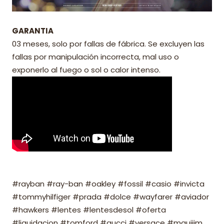
GARANTIA
03 meses, solo por fallas de fábrica. Se excluyen las
fallas por manipulación incorrecta, mal uso o
exponerlo al fuego o sol o calor intenso.
#rayban #ray-ban #oakley #fossil #casio #invicta
#tommyhilfiger #prada #dolce #wayfarer #aviador
#hawkers #lentes #lentesdesol #oferta
#liquidacion #tomford #gucci #versace #mauijim