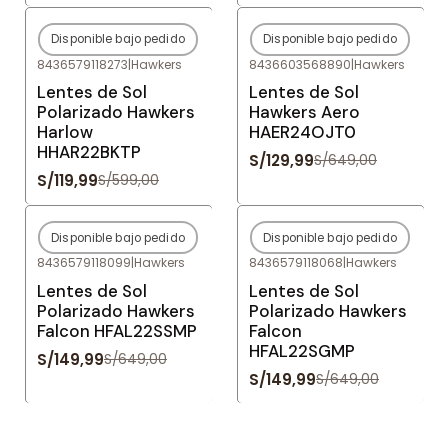
Disponible bajo pedido
Disponible bajo pedido
-80%
OFF
-80%
OFF
8436579118273
|
Hawkers
8436603568890
|
Hawkers
Agotado
Agotado
Lentes de Sol
Lentes de Sol
Polarizado Hawkers
Hawkers Aero
Harlow
HAER24OJT0
HHAR22BKTP
S/129,99
S/649,00
S/119,99
S/599,00
Disponible bajo pedido
Disponible bajo pedido
-77%
OFF
-77%
OFF
8436579118099
|
Hawkers
8436579118068
|
Hawkers
Agotado
Agotado
Lentes de Sol
Lentes de Sol
Polarizado Hawkers
Polarizado Hawkers
Falcon HFAL22SSMP
Falcon
HFAL22SGMP
S/149,99
S/649,00
S/149,99
S/649,00