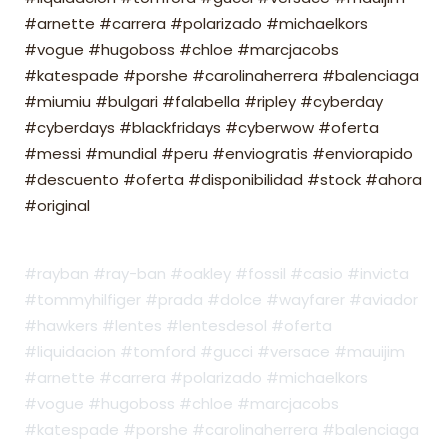
#arnette #carrera #polarizado #michaelkors
#vogue #hugoboss #chloe #marcjacobs
#katespade #porshe #carolinaherrera #balenciaga
#miumiu #bulgari #falabella #ripley #cyberday
#cyberdays #blackfridays #cyberwow #oferta
#messi #mundial #peru #enviogratis #enviorapido
#descuento #oferta #disponibilidad #stock #ahora
#original
#rayban #ray-ban #oakley #fossil #casio #invicta
#tommyhilfiger #prada #dolce #wayfarer #aviador
#hawkers #lentes #lentesdesol #oferta
#liquidacion #tomford #gucci #versace #mauijim
#arnette #carrera #polarizado #michaelkors
#vogue #hugoboss #chloe #marcjacobs
#katespade #porshe #carolinaherrera #balenciaga