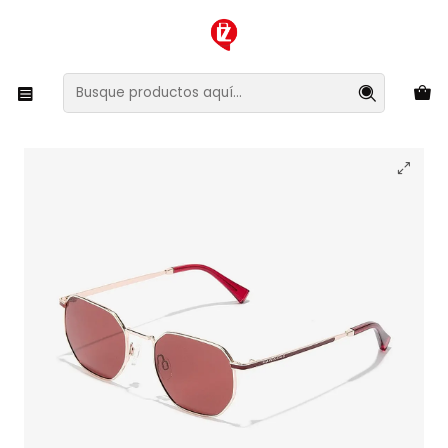
XMAS SALE ¡Compra antes de que la oferta termine!
Inicio
Ropa y Accesorios
Accesorios de Moda
Lentes y Accesorios
Lentes de Sol
Lentes de Sol Polarizado Hawkers Sixgon HSIX21KWMP