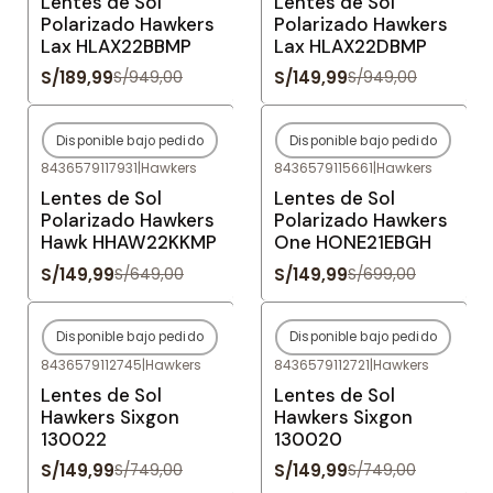
Lentes de Sol
Lentes de Sol
Polarizado Hawkers
Polarizado Hawkers
Lax HLAX22BBMP
Lax HLAX22DBMP
S/189,99
S/149,99
S/949,00
S/949,00
Disponible bajo pedido
Disponible bajo pedido
-77%
OFF
-79%
OFF
8436579117931
|
Hawkers
8436579115661
|
Hawkers
Agotado
Agotado
Lentes de Sol
Lentes de Sol
Polarizado Hawkers
Polarizado Hawkers
Hawk HHAW22KKMP
One HONE21EBGH
S/149,99
S/149,99
S/649,00
S/699,00
Disponible bajo pedido
Disponible bajo pedido
-80%
OFF
-80%
OFF
8436579112745
|
Hawkers
8436579112721
|
Hawkers
Agotado
Agotado
Lentes de Sol
Lentes de Sol
Hawkers Sixgon
Hawkers Sixgon
130022
130020
S/149,99
S/149,99
S/749,00
S/749,00