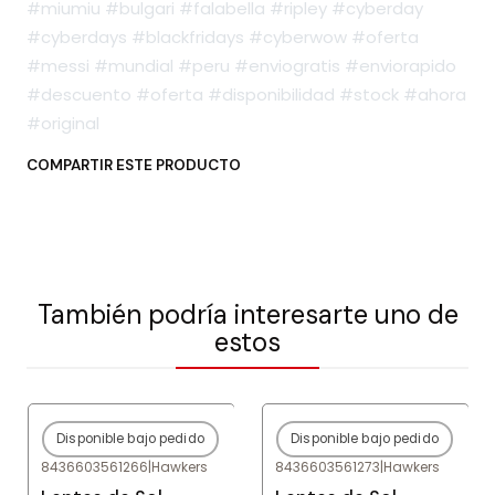
#miumiu #bulgari #falabella #ripley #cyberday
#cyberdays #blackfridays #cyberwow #oferta
#messi #mundial #peru #enviogratis #enviorapido
#descuento #oferta #disponibilidad #stock #ahora
#original
COMPARTIR ESTE PRODUCTO
También podría interesarte uno de
estos
Disponible bajo pedido
Disponible bajo pedido
-80%
OFF
-84%
OFF
8436603561266
|
Hawkers
8436603561273
|
Hawkers
Agotado
Agotado