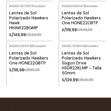
8436579117887
|
Hawkers
8436603561471
|
Hawkers
-77%
OFF
-82%
OFF
Lentes de Sol
Lentes de Sol
Polarizado Hawkers
Polarizado Hawkers
Hawk
One HONE22CBTP
HHAW22BGMP
S/119,99
S/649,00
S/149,99
S/649,00
8436603561518
|
Hawkers
8436579118044
|
Hawkers
-83%
OFF
-80%
OFF
Lentes de Sol
Lentes de Sol
Polarizado Hawkers
Polarizado Hawkers
One HONE22GBTP
Sixgon Drive
HSDR22KLMP - Talla
S/119,99
S/699,00
50mm
S/129,99
S/649,00