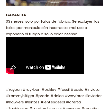
GARANTIA
03 meses, solo por fallas de fábrica. Se excluyen las
fallas por manipulación incorrecta, mal uso o
exponerlo al fuego o sol o calor intenso.
#rayban #ray-ban #oakley #fossil #casio #invicta
#tommyhilfiger #prada #dolce #wayfarer #aviador
#hawkers #lentes #lentesdesol #oferta
#liquidacion #tomford #gucci #versace #mauijim