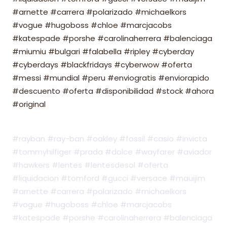
#arnette #carrera #polarizado #michaelkors
#vogue #hugoboss #chloe #marcjacobs
#katespade #porshe #carolinaherrera #balenciaga
#miumiu #bulgari #falabella #ripley #cyberday
#cyberdays #blackfridays #cyberwow #oferta
#messi #mundial #peru #enviogratis #enviorapido
#descuento #oferta #disponibilidad #stock #ahora
#original
#rayban #ray-ban #oakley #fossil #casio #invicta
#tommyhilfiger #prada #dolce #wayfarer #aviador
#hawkers #lentes #lentesdesol #oferta
#liquidacion #tomford #gucci #versace #mauijim
#arnette #carrera #polarizado #michaelkors
#vogue #hugoboss #chloe #marcjacobs
#katespade #porshe #carolinaherrera #balenciaga