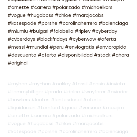
#arnette #carrera #polarizado #michaelkors
#vogue #hugoboss #chloe #marcjacobs
#katespade #porshe #carolinaherrera #balenciaga
#miumiu #bulgari #falabella #ripley #cyberday
#cyberdays #blackfridays #cyberwow #oferta
#messi #mundial #peru #enviogratis #enviorapido
#descuento #oferta #disponibilidad #stock #ahora
#original
#rayban #ray-ban #oakley #fossil #casio #invicta
#tommyhilfiger #prada #dolce #wayfarer #aviador
#hawkers #lentes #lentesdesol #oferta
#liquidacion #tomford #gucci #versace #mauijim
#arnette #carrera #polarizado #michaelkors
#vogue #hugoboss #chloe #marcjacobs
#katespade #porshe #carolinaherrera #balenciaga