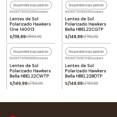
Disponible bajo pedido
Disponible bajo pedido
-80%
OFF
-80%
OFF
8436579110925
|
Hawkers
8436579118693
|
Hawkers
Agotado
Agotado
Lentes de Sol
Lentes de Sol
Polarizado Hawkers
Polarizado Hawkers
One 140013
Bella HBEL22CGTP
S/119,99
S/149,99
S/599,00
S/750,00
Disponible bajo pedido
Disponible bajo pedido
-80%
OFF
-80%
OFF
8436579118686
|
Hawkers
8436579118709
|
Hawkers
Agotado
Agotado
Lentes de Sol
Lentes de Sol
Polarizado Hawkers
Polarizado Hawkers
Bella HBEL22CWTP
Bella HBEL22BDTP
S/149,99
S/149,99
S/750,00
S/750,00