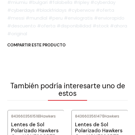
#miumiu #bulgari #falabella #ripley #cyberday
#cyberdays #blackfridays #cyberwow #oferta
#messi #mundial #peru #enviogratis #enviorapido
#descuento #oferta #disponibilidad #stock #ahora
#original
COMPARTIR ESTE PRODUCTO
También podría interesarte uno de
estos
8436603561518
|
Hawkers
8436603561471
|
Hawkers
-83%
OFF
-82%
OFF
Lentes de Sol
Lentes de Sol
Polarizado Hawkers
Polarizado Hawkers