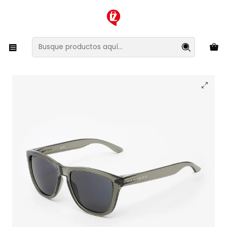
XMAS SALE ¡Compra antes de que la oferta termine!
Inicio
Ropa y Accesorios
Accesorios de Moda
Lentes y Accesorios
Lentes de Sol
Lentes de Sol Polarizado Hawkers One HONE22TBTP