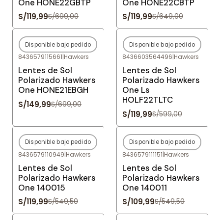
One HONE22GBTP
One HONE22CBTP
S/119,99
S/119,99
S/699,00
S/649,00
Disponible bajo pedido
Disponible bajo pedido
-79%
OFF
-80%
OFF
8436579115661
|
Hawkers
8436603564496
|
Hawkers
Agotado
Agotado
Lentes de Sol
Lentes de Sol
Polarizado Hawkers
Polarizado Hawkers
One HONE21EBGH
One Ls
HOLF22TLTC
S/149,99
S/699,00
S/119,99
S/599,00
Disponible bajo pedido
Disponible bajo pedido
-78%
OFF
-80%
OFF
8436579110949
|
Hawkers
8436579111151
|
Hawkers
Agotado
Agotado
Lentes de Sol
Lentes de Sol
Polarizado Hawkers
Polarizado Hawkers
One 140015
One 140011
S/119,99
S/109,99
S/549,50
S/549,50