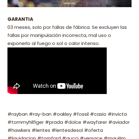
GARANTIA
03 meses, solo por fallas de fábrica. Se excluyen las
fallas por manipulación incorrecta, mal uso o
exponerlo al fuego o sol o calor intenso.
#rayban #ray-ban #oakley #fossil #casio #invicta
#tommyhilfiger #prada #dolce #wayfarer #aviador
#hawkers #lentes #lentesdesol #oferta
#liquidacion #tomford #gucci #versace #mauijim