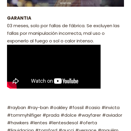
GARANTIA
03 meses, solo por fallas de fábrica. Se excluyen las
fallas por manipulación incorrecta, mal uso o
exponerlo al fuego o sol o calor intenso.
#rayban #ray-ban #oakley #fossil #casio #invicta
#tommyhilfiger #prada #dolce #wayfarer #aviador
#hawkers #lentes #lentesdesol #oferta
#liquidacion #tomford #gucci #versace #mauijim