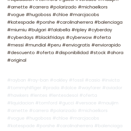
#arnette #carrera #polarizado #michaelkors
#vogue #hugoboss #chloe #marcjacobs
#katespade #porshe #carolinaherrera #balenciaga
#miumiu #bulgari #falabella #ripley #cyberday
#cyberdays #blackfridays #cyberwow #oferta
#messi #mundial #peru #enviogratis #enviorapido
#descuento #oferta #disponibilidad #stock #ahora
#original
#rayban #ray-ban #oakley #fossil #casio #invicta
#tommyhilfiger #prada #dolce #wayfarer #aviador
#hawkers #lentes #lentesdesol #oferta
#liquidacion #tomford #gucci #versace #mauijim
#arnette #carrera #polarizado #michaelkors
#vogue #hugoboss #chloe #marcjacobs
#katespade #porshe #carolinaherrera #balenciaga