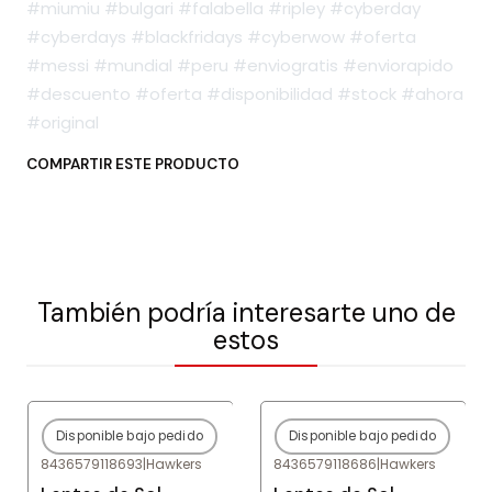
#miumiu #bulgari #falabella #ripley #cyberday
#cyberdays #blackfridays #cyberwow #oferta
#messi #mundial #peru #enviogratis #enviorapido
#descuento #oferta #disponibilidad #stock #ahora
#original
COMPARTIR ESTE PRODUCTO
También podría interesarte uno de
estos
Disponible bajo pedido
Disponible bajo pedido
-80%
OFF
-80%
OFF
8436579118693
|
Hawkers
8436579118686
|
Hawkers
Agotado
Agotado