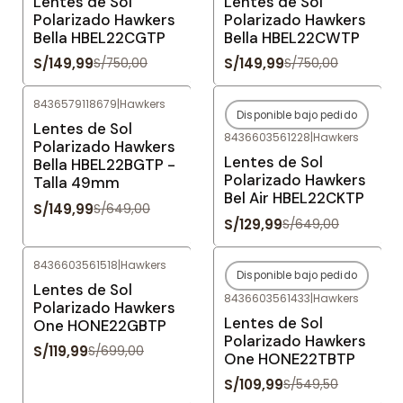
Lentes de Sol
Lentes de Sol
Polarizado Hawkers
Polarizado Hawkers
Bella HBEL22CGTP
Bella HBEL22CWTP
S/149,99
S/149,99
S/750,00
S/750,00
8436579118679
|
Hawkers
Disponible bajo pedido
-77%
OFF
-80%
OFF
Lentes de Sol
8436603561228
|
Hawkers
Agotado
Polarizado Hawkers
Lentes de Sol
Bella HBEL22BGTP -
Polarizado Hawkers
Talla 49mm
Bel Air HBEL22CKTP
S/149,99
S/649,00
S/129,99
S/649,00
8436603561518
|
Hawkers
Disponible bajo pedido
-83%
OFF
-80%
OFF
Lentes de Sol
8436603561433
|
Hawkers
Agotado
Polarizado Hawkers
Lentes de Sol
One HONE22GBTP
Polarizado Hawkers
S/119,99
S/699,00
One HONE22TBTP
S/109,99
S/549,50