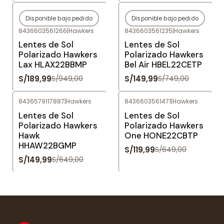
Disponible bajo pedido
Disponible bajo pedido
-80%
OFF
-80%
OFF
8436603561266
|
Hawkers
8436603561235
|
Hawkers
Agotado
Agotado
Lentes de Sol
Lentes de Sol
Polarizado Hawkers
Polarizado Hawkers
Lax HLAX22BBMP
Bel Air HBEL22CETP
S/189,99
S/149,99
S/949,00
S/749,00
8436579117887
|
Hawkers
8436603561471
|
Hawkers
-77%
OFF
-82%
OFF
Lentes de Sol
Lentes de Sol
Polarizado Hawkers
Polarizado Hawkers
Hawk
One HONE22CBTP
HHAW22BGMP
S/119,99
S/649,00
S/149,99
S/649,00