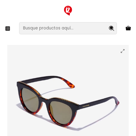
XMAS SALE ¡Compra antes de que la oferta termine!
Inicio
Ropa y Accesorios
Accesorios de Moda
Lentes y Accesorios
Lentes de Sol
Lentes de Sol Polarizado Hawkers Bella HBEL22BDTP