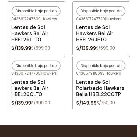
Disponible bajo pedido
Disponible bajo pedido
-80%
OFF
-80%
OFF
8436617247699
|
Hawkers
8436617247729
|
Hawkers
Agotado
Agotado
Lentes de Sol
Lentes de Sol
Hawkers Bel Air
Hawkers Bel Air
HBEL26LLT0
HBEL26JET0
S/139,99
S/139,99
S/699,00
S/699,00
Disponible bajo pedido
Disponible bajo pedido
-80%
OFF
-80%
OFF
8436617247705
|
Hawkers
8436579118693
|
Hawkers
Agotado
Agotado
Lentes de Sol
Lentes de Sol
Hawkers Bel Air
Polarizado Hawkers
HBEL26CLT0
Bella HBEL22CGTP
S/139,99
S/149,99
S/699,00
S/750,00