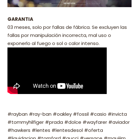
GARANTIA
03 meses, solo por fallas de fábrica. Se excluyen las
fallas por manipulación incorrecta, mal uso o
exponerlo al fuego o sol o calor intenso.
#rayban #ray-ban #oakley #fossil #casio #invicta
#tommyhilfiger #prada #dolce #wayfarer #aviador
#hawkers #lentes #lentesdesol #oferta
#liquidacion #tomford #gucci #versace #mauijim