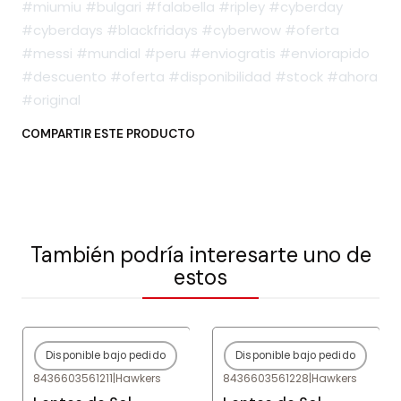
#miumiu #bulgari #falabella #ripley #cyberday
#cyberdays #blackfridays #cyberwow #oferta
#messi #mundial #peru #enviogratis #enviorapido
#descuento #oferta #disponibilidad #stock #ahora
#original
COMPARTIR ESTE PRODUCTO
También podría interesarte uno de
estos
Disponible bajo pedido
Disponible bajo pedido
-80%
OFF
-80%
OFF
8436603561211
|
Hawkers
8436603561228
|
Hawkers
Agotado
Agotado