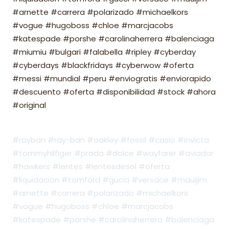
#arnette #carrera #polarizado #michaelkors
#vogue #hugoboss #chloe #marcjacobs
#katespade #porshe #carolinaherrera #balenciaga
#miumiu #bulgari #falabella #ripley #cyberday
#cyberdays #blackfridays #cyberwow #oferta
#messi #mundial #peru #enviogratis #enviorapido
#descuento #oferta #disponibilidad #stock #ahora
#original
#rayban #ray-ban #oakley #fossil #casio #invicta
#tommyhilfiger #prada #dolce #wayfarer #aviador
#hawkers #lentes #lentesdesol #oferta
#liquidacion #tomford #gucci #versace #mauijim
#arnette #carrera #polarizado #michaelkors
#vogue #hugoboss #chloe #marcjacobs
#katespade #porshe #carolinaherrera #balenciaga