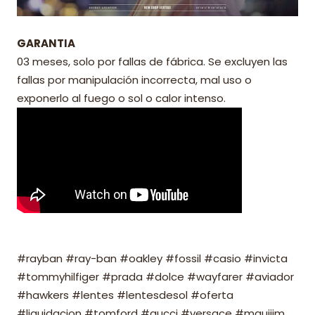
GARANTIA
03 meses, solo por fallas de fábrica. Se excluyen las
fallas por manipulación incorrecta, mal uso o
exponerlo al fuego o sol o calor intenso.
#rayban #ray-ban #oakley #fossil #casio #invicta
#tommyhilfiger #prada #dolce #wayfarer #aviador
#hawkers #lentes #lentesdesol #oferta
#liquidacion #tomford #gucci #versace #mauijim