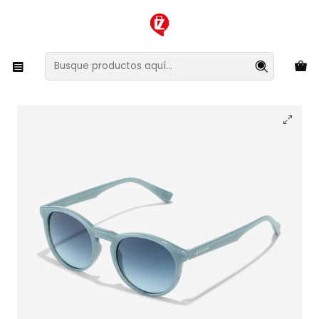
XMAS SALE ¡Compra antes de que la oferta termine!
Inicio
Ropa y Accesorios
Accesorios de Moda
Lentes y Accesorios
Lentes de Sol
Lentes de Sol Hawkers Bel Air HBEL26LLT0