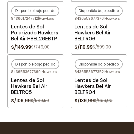
Disponible bajo pedido
Disponible bajo pedido
-80%
OFF
-80%
OFF
8436617247712
|
Hawkers
8436553677376
|
Hawkers
Agotado
Agotado
Lentes de Sol
Lentes de Sol
Polarizado Hawkers
Hawkers Bel Air
Bel Air HBEL26EBTP
BELTR06
S/149,99
S/119,99
S/749,00
S/599,00
Disponible bajo pedido
Disponible bajo pedido
-80%
OFF
-80%
OFF
8436553677369
|
Hawkers
8436553677352
|
Hawkers
Agotado
Agotado
Lentes de Sol
Lentes de Sol
Hawkers Bel Air
Hawkers Bel Air
BELTR05
BELTR04
S/109,99
S/139,99
S/549,50
S/699,00