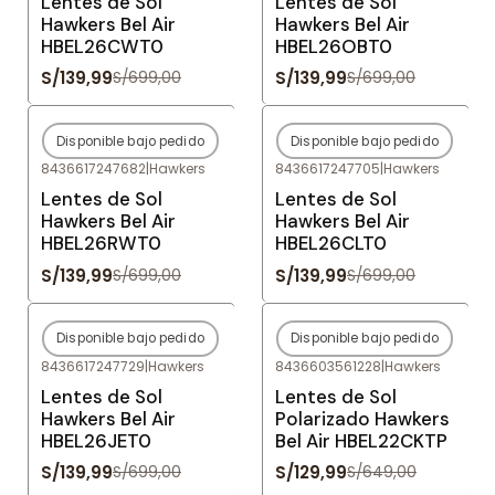
Lentes de Sol
Lentes de Sol
Hawkers Bel Air
Hawkers Bel Air
HBEL26CWT0
HBEL26OBT0
S/139,99
S/139,99
S/699,00
S/699,00
Disponible bajo pedido
Disponible bajo pedido
-80%
OFF
-80%
OFF
8436617247682
|
Hawkers
8436617247705
|
Hawkers
Agotado
Agotado
Lentes de Sol
Lentes de Sol
Hawkers Bel Air
Hawkers Bel Air
HBEL26RWT0
HBEL26CLT0
S/139,99
S/139,99
S/699,00
S/699,00
Disponible bajo pedido
Disponible bajo pedido
-80%
OFF
-80%
OFF
8436617247729
|
Hawkers
8436603561228
|
Hawkers
Agotado
Agotado
Lentes de Sol
Lentes de Sol
Hawkers Bel Air
Polarizado Hawkers
HBEL26JET0
Bel Air HBEL22CKTP
S/139,99
S/129,99
S/699,00
S/649,00