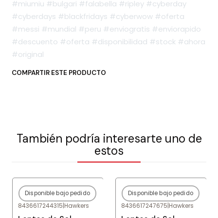
#miumiu #bulgari #falabella #ripley #cyberday
#cyberdays #blackfridays #cyberwow #oferta
#messi #mundial #peru #enviogratis #enviorapido
#descuento #oferta #disponibilidad #stock #ahora
#original
COMPARTIR ESTE PRODUCTO
También podría interesarte uno de
estos
Disponible bajo pedido
Disponible bajo pedido
-80%
OFF
-80%
OFF
8436617244315
|
Hawkers
8436617247675
|
Hawkers
Agotado
Agotado