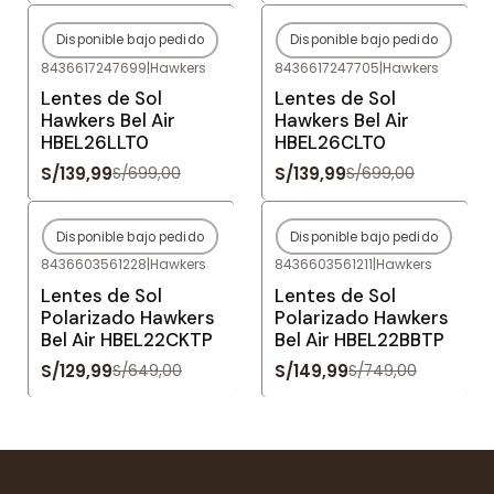
Disponible bajo pedido
Disponible bajo pedido
-80%
OFF
-80%
OFF
8436617247699
|
Hawkers
8436617247705
|
Hawkers
Agotado
Agotado
Lentes de Sol
Lentes de Sol
Hawkers Bel Air
Hawkers Bel Air
HBEL26LLT0
HBEL26CLT0
S/139,99
S/139,99
S/699,00
S/699,00
Disponible bajo pedido
Disponible bajo pedido
-80%
OFF
-80%
OFF
8436603561228
|
Hawkers
8436603561211
|
Hawkers
Agotado
Agotado
Lentes de Sol
Lentes de Sol
Polarizado Hawkers
Polarizado Hawkers
Bel Air HBEL22CKTP
Bel Air HBEL22BBTP
S/129,99
S/149,99
S/649,00
S/749,00