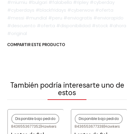
#miumiu #bulgari #falabella #ripley #cyberday
#cyberdays #blackfridays #cyberwow #oferta
#messi #mundial #peru #enviogratis #enviorapido
#descuento #oferta #disponibilidad #stock #ahora
#original
COMPARTIR ESTE PRODUCTO
También podría interesarte uno de
estos
Disponible bajo pedido
Disponible bajo pedido
-80%
OFF
-80%
OFF
8436553677352
|
Hawkers
8436553677338
|
Hawkers
Agotado
Agotado