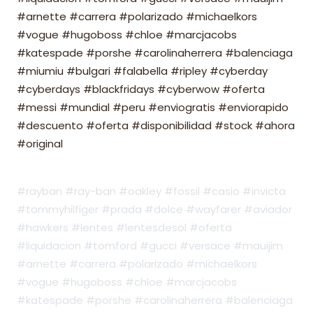
#arnette #carrera #polarizado #michaelkors
#vogue #hugoboss #chloe #marcjacobs
#katespade #porshe #carolinaherrera #balenciaga
#miumiu #bulgari #falabella #ripley #cyberday
#cyberdays #blackfridays #cyberwow #oferta
#messi #mundial #peru #enviogratis #enviorapido
#descuento #oferta #disponibilidad #stock #ahora
#original
#rayban #ray-ban #oakley #fossil #casio #invicta
#tommyhilfiger #prada #dolce #wayfarer #aviador
#hawkers #lentes #lentesdesol #oferta
#liquidacion #tomford #gucci #versace #mauijim
#arnette #carrera #polarizado #michaelkors
#vogue #hugoboss #chloe #marcjacobs
#katespade #porshe #carolinaherrera #balenciaga