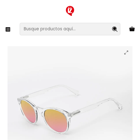
XMAS SALE ¡Compra antes de que la oferta termine!
Inicio
Ropa y Accesorios
Accesorios de Moda
Lentes y Accesorios
Lentes de Sol
Lentes de Sol Hawkers Bel Air BELTR05