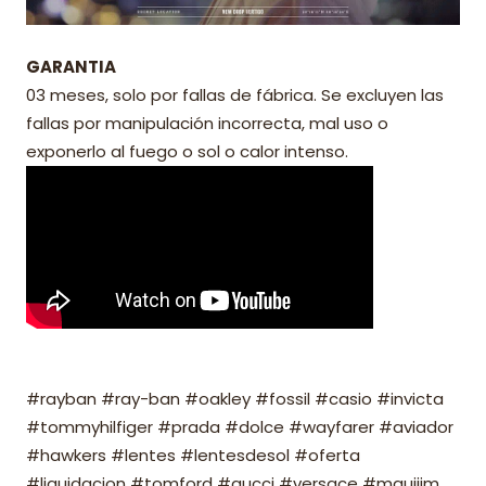
GARANTIA
03 meses, solo por fallas de fábrica. Se excluyen las
fallas por manipulación incorrecta, mal uso o
exponerlo al fuego o sol o calor intenso.
#rayban #ray-ban #oakley #fossil #casio #invicta
#tommyhilfiger #prada #dolce #wayfarer #aviador
#hawkers #lentes #lentesdesol #oferta
#liquidacion #tomford #gucci #versace #mauijim