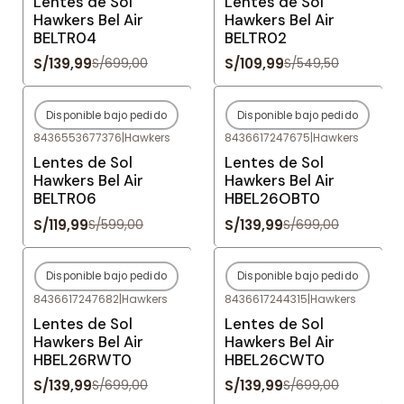
Lentes de Sol
Lentes de Sol
Hawkers Bel Air
Hawkers Bel Air
BELTR04
BELTR02
S/139,99
S/109,99
S/699,00
S/549,50
Disponible bajo pedido
Disponible bajo pedido
-80%
OFF
-80%
OFF
8436553677376
|
Hawkers
8436617247675
|
Hawkers
Agotado
Agotado
Lentes de Sol
Lentes de Sol
Hawkers Bel Air
Hawkers Bel Air
BELTR06
HBEL26OBT0
S/119,99
S/139,99
S/599,00
S/699,00
Disponible bajo pedido
Disponible bajo pedido
-80%
OFF
-80%
OFF
8436617247682
|
Hawkers
8436617244315
|
Hawkers
Agotado
Agotado
Lentes de Sol
Lentes de Sol
Hawkers Bel Air
Hawkers Bel Air
HBEL26RWT0
HBEL26CWT0
S/139,99
S/139,99
S/699,00
S/699,00