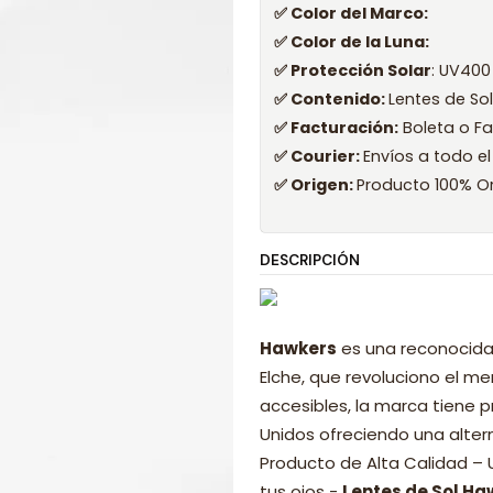
✅ Color del Marco:
✅ Color de la Luna:
✅ Protección Solar
: UV400
✅ Contenido:
Lentes de So
✅ Facturación:
Boleta o Fa
✅ Courier:
Envíos a todo el
✅ Origen:
Producto 100% Or
DESCRIPCIÓN
Hawkers
es una reconocida
Elche, que revoluciono el 
accesibles, la marca tiene p
Unidos ofreciendo una alter
Producto de Alta Calidad –
tus ojos -
Lentes de Sol Ha