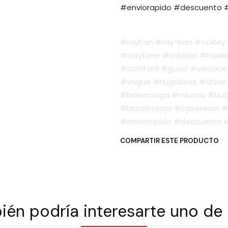
#enviorapido #descuento #o
#rayban #ray-ban #oakley #
#wayfarer #aviador #hawker
#tomford #gucci #versace 
#vogue #hugoboss #chloe 
#balenciaga #miumiu #bulg
#blackfridays #cyberwow #
#enviorapido #descuento #o
COMPARTIR ESTE PRODUCTO
én podría interesarte uno de