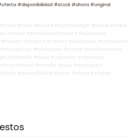
ferta #disponibilidad #stock #ahora #original
fossil #casio #invicta #tommyhilfiger #prada #dolce
s #lentes #lentesdesol #oferta #liquidacion
#mauijim #arnette #carrera #polarizado #michaelkors
#marcjacobs #katespade #porshe #carolinaherrera
ari #falabella #ripley #cyberday #cyberdays
oferta #messi #mundial #peru #enviogratis
ferta #disponibilidad #stock #ahora #original
 estos