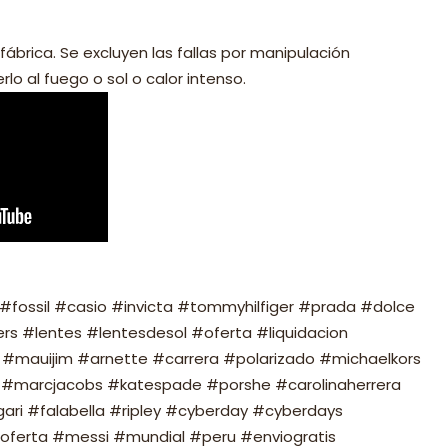
fábrica. Se excluyen las fallas por manipulación
lo al fuego o sol o calor intenso.
fossil #casio #invicta #tommyhilfiger #prada #dolce
s #lentes #lentesdesol #oferta #liquidacion
#mauijim #arnette #carrera #polarizado #michaelkors
#marcjacobs #katespade #porshe #carolinaherrera
ari #falabella #ripley #cyberday #cyberdays
oferta #messi #mundial #peru #enviogratis