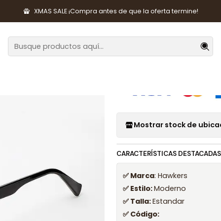
cesorios de Moda
Lentes y Accesorios
Lentes de Sol
Lentes d
XMAS SALE ¡Compra antes de que la oferta termine!
|
Lentes de Sol
Mostrar stock de ubica
CARACTERÍSTICAS DESTACADAS
✅ Marca
: Hawkers
✅ Estilo:
Moderno
✅ Talla:
Estandar
✅ Código: