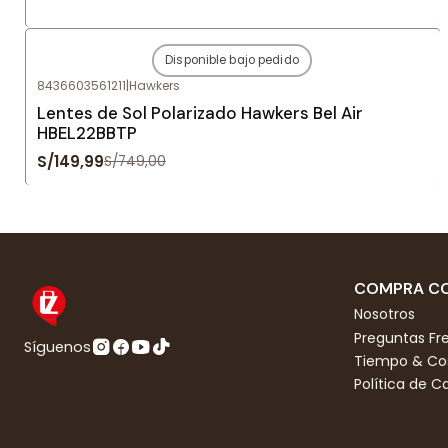
Disponible bajo pedido
-80%
OFF
8436603561211
|
Hawkers
Agotado
Lentes de Sol Polarizado Hawkers Bel Air
HBEL22BBTP
S/149,99
S/749,00
COMPRA CO
Nosotros
Preguntas Fr
Síguenos
Tiempo & Cos
Política de 