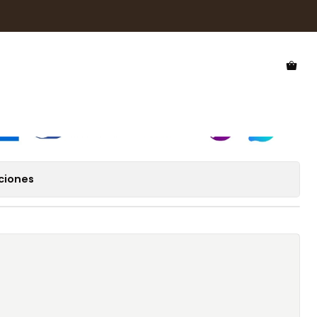
e Sol Hawkers Bel Air BELTR02
 Hawkers Bel Air BELTR02
ciones