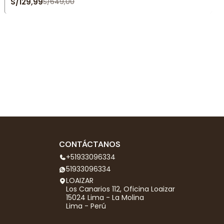
S/129,99
S/649,00
CONTÁCTANOS
+51933096334
51933096334
LOAIZAR
Los Canarios 112, Oficina Loaizar
15024 Lima - La Molina
Lima - Perú