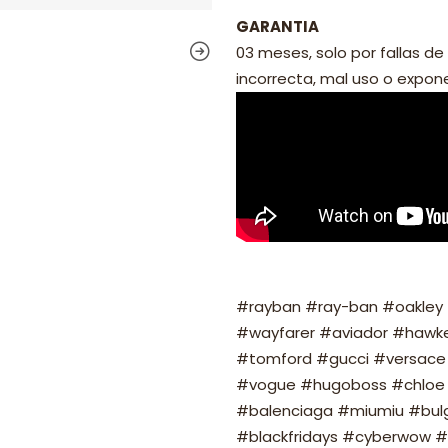
GARANTIA
03 meses, solo por fallas de 
incorrecta, mal uso o exponer
#rayban #ray-ban #oakley #
#wayfarer #aviador #hawker
#tomford #gucci #versace 
#vogue #hugoboss #chloe 
#balenciaga #miumiu #bulg
#blackfridays #cyberwow #