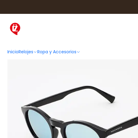
Inicio
Ropa y Accesorios
Ac
Inicio
Relojes
Ropa y Accesorios