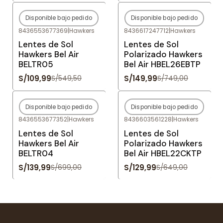
Disponible bajo pedido
Disponible bajo pedido
-80%
OFF
-80%
OFF
8436553677369
|
Hawkers
8436617247712
|
Hawkers
Agotado
Agotado
Lentes de Sol
Lentes de Sol
Hawkers Bel Air
Polarizado Hawkers
BELTR05
Bel Air HBEL26EBTP
S/109,99
S/149,99
S/549,50
S/749,00
Disponible bajo pedido
Disponible bajo pedido
-80%
OFF
-80%
OFF
8436553677352
|
Hawkers
8436603561228
|
Hawkers
Agotado
Agotado
Lentes de Sol
Lentes de Sol
Hawkers Bel Air
Polarizado Hawkers
BELTR04
Bel Air HBEL22CKTP
S/139,99
S/129,99
S/699,00
S/649,00