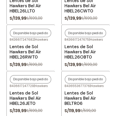
Lentes de Sol
Lentes de Sol
Hawkers Bel Air
Hawkers Bel Air
HBEL26LLT0
HBEL26CWT0
S/139,99
S/139,99
S/699,00
S/699,00
Disponible bajo pedido
Disponible bajo pedido
-80%
OFF
-80%
OFF
8436617247682
|
Hawkers
8436617247675
|
Hawkers
Agotado
Agotado
Lentes de Sol
Lentes de Sol
Hawkers Bel Air
Hawkers Bel Air
HBEL26RWT0
HBEL26OBT0
S/139,99
S/139,99
S/699,00
S/699,00
Disponible bajo pedido
Disponible bajo pedido
-80%
OFF
-80%
OFF
8436617247729
|
Hawkers
8436553677376
|
Hawkers
Agotado
Agotado
Lentes de Sol
Lentes de Sol
Hawkers Bel Air
Hawkers Bel Air
HBEL26JET0
BELTR06
S/139,99
S/119,99
S/699,00
S/599,00