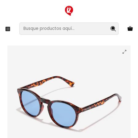
XMAS SALE ¡Compra antes de que la oferta termine!
Inicio
Ropa y Accesorios
Accesorios de Moda
Lentes y Accesorios
Lentes de Sol
Lentes de Sol Hawkers Bel Air HBEL26CLT0