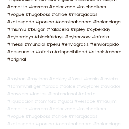
#arnette #carrera #polarizado #michaelkors
#vogue #hugoboss #chloe #marcjacobs
#katespade #porshe #carolinaherrera #balenciaga
#miumiu #bulgari #falabella #ripley #cyberday
#cyberdays #blackfridays #cyberwow #oferta
#messi #mundial #peru #enviogratis #enviorapido
#descuento #oferta #disponibilidad #stock #ahora
#original
#rayban #ray-ban #oakley #fossil #casio #invicta
#tommyhilfiger #prada #dolce #wayfarer #aviador
#hawkers #lentes #lentesdesol #oferta
#liquidacion #tomford #gucci #versace #mauijim
#arnette #carrera #polarizado #michaelkors
#vogue #hugoboss #chloe #marcjacobs
#katespade #porshe #carolinaherrera #balenciaga