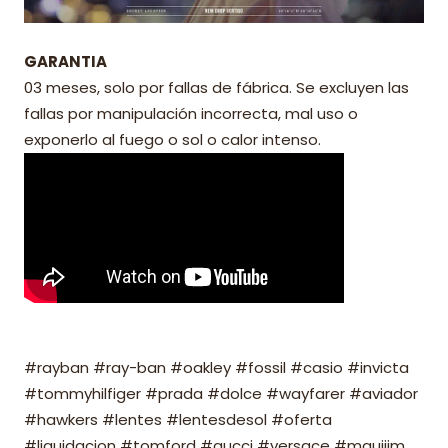
GARANTIA
03 meses, solo por fallas de fábrica. Se excluyen las
fallas por manipulación incorrecta, mal uso o
exponerlo al fuego o sol o calor intenso.
#rayban #ray-ban #oakley #fossil #casio #invicta
#tommyhilfiger #prada #dolce #wayfarer #aviador
#hawkers #lentes #lentesdesol #oferta
#liquidacion #tomford #gucci #versace #mauijim