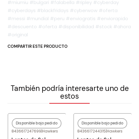
#miumiu #bulgari #falabella #ripley #cyberday
#cyberdays #blackfridays #cyberwow #oferta
#messi #mundial #peru #enviogratis #enviorapido
#descuento #oferta #disponibilidad #stock #ahora
#original
COMPARTIR ESTE PRODUCTO
También podría interesarte uno de
estos
Disponible bajo pedido
Disponible bajo pedido
-80%
OFF
-80%
OFF
8436617247699
|
Hawkers
8436617244315
|
Hawkers
Agotado
Agotado