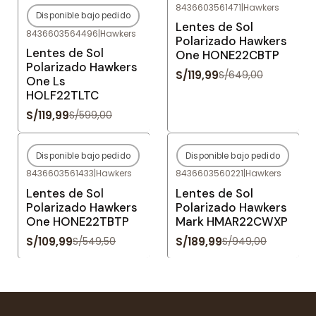
8436603561471
|
Hawkers
Disponible bajo pedido
-80%
OFF
-82%
OFF
Lentes de Sol
8436603564496
|
Hawkers
Agotado
Polarizado Hawkers
Lentes de Sol
One HONE22CBTP
Polarizado Hawkers
S/119,99
S/649,00
One Ls
HOLF22TLTC
S/119,99
S/599,00
Disponible bajo pedido
Disponible bajo pedido
-80%
OFF
-80%
OFF
8436603561433
|
Hawkers
8436603560221
|
Hawkers
Agotado
Agotado
Lentes de Sol
Lentes de Sol
Polarizado Hawkers
Polarizado Hawkers
One HONE22TBTP
Mark HMAR22CWXP
S/109,99
S/189,99
S/549,50
S/949,00