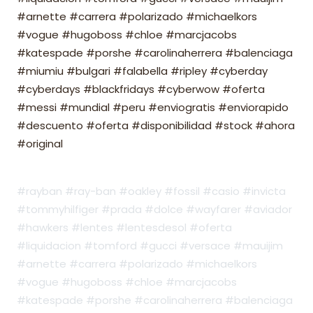
#arnette #carrera #polarizado #michaelkors
#vogue #hugoboss #chloe #marcjacobs
#katespade #porshe #carolinaherrera #balenciaga
#miumiu #bulgari #falabella #ripley #cyberday
#cyberdays #blackfridays #cyberwow #oferta
#messi #mundial #peru #enviogratis #enviorapido
#descuento #oferta #disponibilidad #stock #ahora
#original
#rayban #ray-ban #oakley #fossil #casio #invicta
#tommyhilfiger #prada #dolce #wayfarer #aviador
#hawkers #lentes #lentesdesol #oferta
#liquidacion #tomford #gucci #versace #mauijim
#arnette #carrera #polarizado #michaelkors
#vogue #hugoboss #chloe #marcjacobs
#katespade #porshe #carolinaherrera #balenciaga