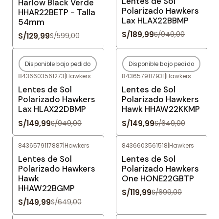
Lentes de Sol
Harlow Black Verde
Polarizado Hawkers
HHAR22BETP - Talla
Lax HLAX22BBMP
54mm
S/189,99
S/949,00
S/129,99
S/599,00
Disponible bajo pedido
Disponible bajo pedido
-84%
OFF
-77%
OFF
8436603561273
|
Hawkers
8436579117931
|
Hawkers
Agotado
Agotado
Lentes de Sol
Lentes de Sol
Polarizado Hawkers
Polarizado Hawkers
Lax HLAX22DBMP
Hawk HHAW22KKMP
S/149,99
S/149,99
S/949,00
S/649,00
8436579117887
|
Hawkers
8436603561518
|
Hawkers
-77%
OFF
-83%
OFF
Lentes de Sol
Lentes de Sol
Polarizado Hawkers
Polarizado Hawkers
Hawk
One HONE22GBTP
HHAW22BGMP
S/119,99
S/699,00
S/149,99
S/649,00