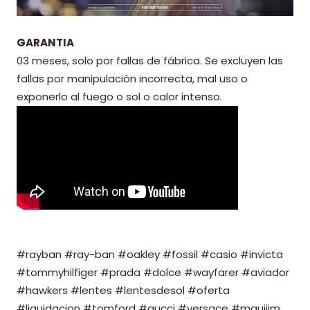
GARANTIA
03 meses, solo por fallas de fábrica. Se excluyen las
fallas por manipulación incorrecta, mal uso o
exponerlo al fuego o sol o calor intenso.
#rayban #ray-ban #oakley #fossil #casio #invicta
#tommyhilfiger #prada #dolce #wayfarer #aviador
#hawkers #lentes #lentesdesol #oferta
#liquidacion #tomford #gucci #versace #mauijim