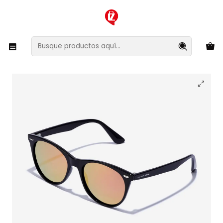
XMAS SALE ¡Compra antes de que la oferta termine!
Inicio
Ropa y Accesorios
Accesorios de Moda
Lentes y Accesorios
Lentes de Sol
Lentes de Sol Polarizado Hawkers Harlow HHAR22BKTP