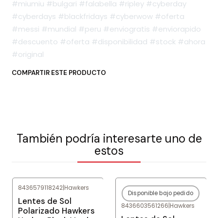
#miumiu #bulgari #falabella #ripley #cyberday
#cyberdays #blackfridays #cyberwow #oferta
#messi #mundial #peru #enviogratis #enviorapido
#descuento #oferta #disponibilidad #stock #ahora
#original
COMPARTIR ESTE PRODUCTO
También podría interesarte uno de
estos
8436579118242
|
Hawkers
Disponible bajo pedido
-78%
OFF
-80%
OFF
Lentes de Sol
8436603561266
|
Hawkers
Agotado
Polarizado Hawkers