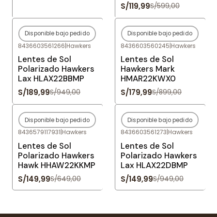
S/119,99
S/599,00
Disponible bajo pedido
Disponible bajo pedido
-80%
OFF
-80%
OFF
8436603561266
|
Hawkers
8436603560245
|
Hawkers
Agotado
Agotado
Lentes de Sol
Lentes de Sol
Polarizado Hawkers
Hawkers Mark
Lax HLAX22BBMP
HMAR22KWX0
S/189,99
S/179,99
S/949,00
S/899,00
Disponible bajo pedido
Disponible bajo pedido
-77%
OFF
-84%
OFF
8436579117931
|
Hawkers
8436603561273
|
Hawkers
Agotado
Agotado
Lentes de Sol
Lentes de Sol
Polarizado Hawkers
Polarizado Hawkers
Hawk HHAW22KKMP
Lax HLAX22DBMP
S/149,99
S/149,99
S/649,00
S/949,00