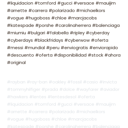
#liquidacion #tomford #gucci #versace #mauijim
#arnette #carrera #polarizado #michaelkors
#vogue #hugoboss #chloe #marcjacobs
#katespade #porshe #carolinaherrera #balenciaga
#miumiu #bulgari #falabella #ripley #cyberday
#cyberdays #blackfridays #cyberwow #oferta
#messi #mundial #peru #enviogratis #enviorapido
#descuento #oferta #disponibilidad #stock #ahora
#original
#rayban #ray-ban #oakley #fossil #casio #invicta
#tommyhilfiger #prada #dolce #wayfarer #aviador
#hawkers #lentes #lentesdesol #oferta
#liquidacion #tomford #gucci #versace #mauijim
#arnette #carrera #polarizado #michaelkors
#vogue #hugoboss #chloe #marcjacobs
#katespade #porshe #carolinaherrera #balenciaga