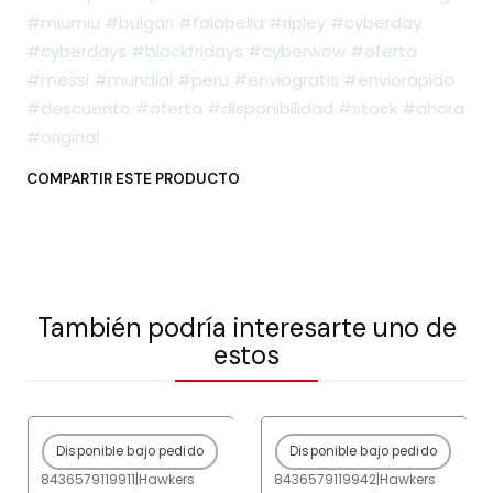
#miumiu #bulgari #falabella #ripley #cyberday
#cyberdays #blackfridays #cyberwow #oferta
#messi #mundial #peru #enviogratis #enviorapido
#descuento #oferta #disponibilidad #stock #ahora
#original
COMPARTIR ESTE PRODUCTO
También podría interesarte uno de
estos
Disponible bajo pedido
Disponible bajo pedido
-80%
OFF
-80%
OFF
8436579119911
|
Hawkers
8436579119942
|
Hawkers
Agotado
Agotado