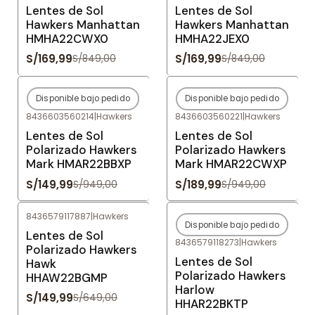
Lentes de Sol
Lentes de Sol
Hawkers Manhattan
Hawkers Manhattan
HMHA22CWX0
HMHA22JEX0
S/169,99
S/169,99
S/849,00
S/849,00
Disponible bajo pedido
Disponible bajo pedido
-84%
OFF
-80%
OFF
8436603560214
|
Hawkers
8436603560221
|
Hawkers
Agotado
Agotado
Lentes de Sol
Lentes de Sol
Polarizado Hawkers
Polarizado Hawkers
Mark HMAR22BBXP
Mark HMAR22CWXP
S/149,99
S/189,99
S/949,00
S/949,00
8436579117887
|
Hawkers
Disponible bajo pedido
-77%
OFF
-80%
OFF
Lentes de Sol
8436579118273
|
Hawkers
Agotado
Polarizado Hawkers
Lentes de Sol
Hawk
Polarizado Hawkers
HHAW22BGMP
Harlow
S/149,99
S/649,00
HHAR22BKTP