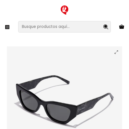
XMAS SALE ¡Compra antes de que la oferta termine!
Inicio
Ropa y Accesorios
Accesorios de Moda
Lentes y Accesorios
Lentes de Sol
Lentes de Sol Polarizado Hawkers Manhattan
HMHA22BBXP