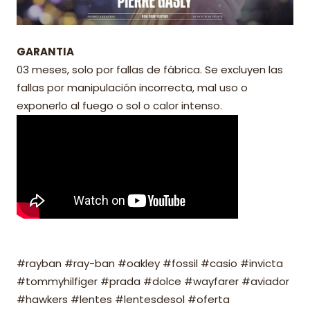
GARANTIA
03 meses, solo por fallas de fábrica. Se excluyen las
fallas por manipulación incorrecta, mal uso o
exponerlo al fuego o sol o calor intenso.
#rayban #ray-ban #oakley #fossil #casio #invicta
#tommyhilfiger #prada #dolce #wayfarer #aviador
#hawkers #lentes #lentesdesol #oferta