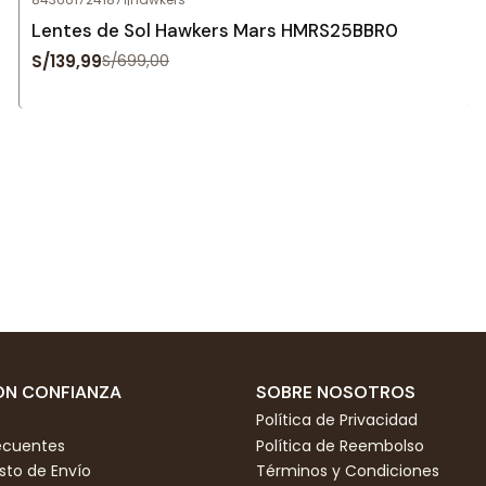
Agotado
Lentes de Sol Hawkers Mars HMRS25BBR0
S/139,99
S/699,00
N CONFIANZA
SOBRE NOSOTROS
Política de Privacidad
ecuentes
Política de Reembolso
to de Envío
Términos y Condiciones