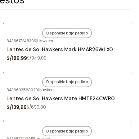
Disponible bajo pedido
-80%
OFF
8436617248399
|
Hawkers
Agotado
Lentes de Sol Hawkers Mark HMAR26WLX0
S/189,99
S/949,00
Disponible bajo pedido
-80%
OFF
8436603568920
|
Hawkers
Agotado
Lentes de Sol Hawkers Mate HMTE24CWR0
S/139,99
S/699,00
Disponible bajo pedido
-80%
OFF
8436579119911
|
Hawkers