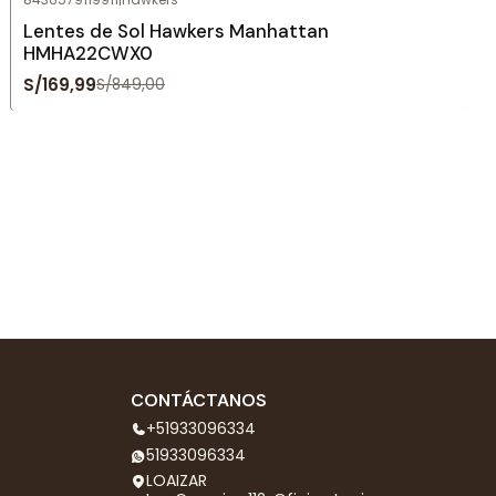
Agotado
Lentes de Sol Hawkers Manhattan
HMHA22CWX0
S/169,99
S/849,00
CONTÁCTANOS
+51933096334
51933096334
LOAIZAR