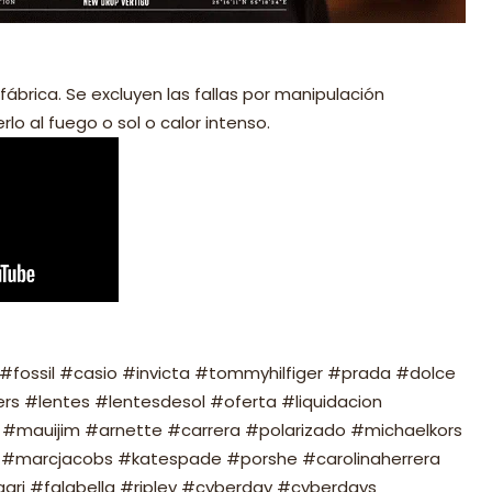
fábrica. Se excluyen las fallas por manipulación
lo al fuego o sol o calor intenso.
fossil #casio #invicta #tommyhilfiger #prada #dolce
s #lentes #lentesdesol #oferta #liquidacion
#mauijim #arnette #carrera #polarizado #michaelkors
#marcjacobs #katespade #porshe #carolinaherrera
ari #falabella #ripley #cyberday #cyberdays