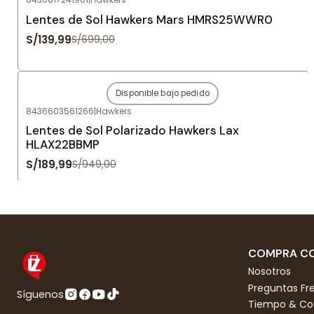
Agotado
Lentes de Sol Hawkers Mars HMRS25WWR0
S/139,99
S/699,00
Disponible bajo pedido
-80%
OFF
8436603561266
|
Hawkers
Agotado
Lentes de Sol Polarizado Hawkers Lax
HLAX22BBMP
S/189,99
S/949,00
COMPRA CO
Nosotros
Preguntas Fr
Síguenos
Tiempo & Cos