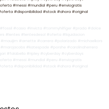
oferta #messi #mundial #peru #enviogratis
ferta #disponibilidad #stock #ahora #original
fossil #casio #invicta #tommyhilfiger #prada #dolce
s #lentes #lentesdesol #oferta #liquidacion
#mauijim #arnette #carrera #polarizado #michaelkors
#marcjacobs #katespade #porshe #carolinaherrera
ari #falabella #ripley #cyberday #cyberdays
oferta #messi #mundial #peru #enviogratis
ferta #disponibilidad #stock #ahora #original
 estos