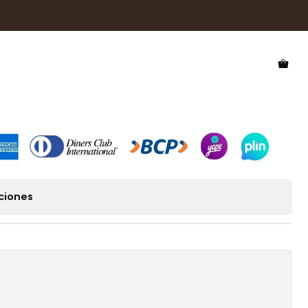
Polarizado Hawkers Mark HMAR22CWXP
 Polarizado Hawkers Mark
P
ciones