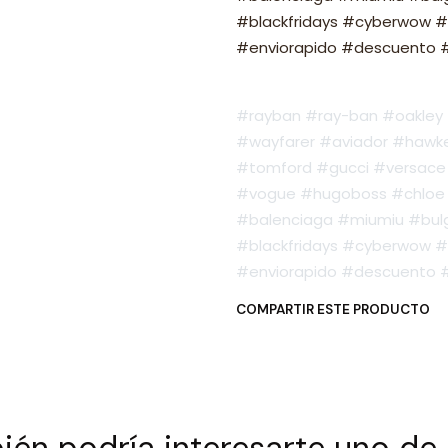
#blackfridays #cyberwow #
#enviorapido #descuento #o
#rayban #ray-ban #oakley #
#wayfarer #aviador #hawker
#tomford #gucci #versace 
#vogue #hugoboss #chloe 
#balenciaga #miumiu #bulg
#blackfridays #cyberwow #
#enviorapido #descuento #o
COMPARTIR ESTE PRODUCTO
én podría interesarte uno de