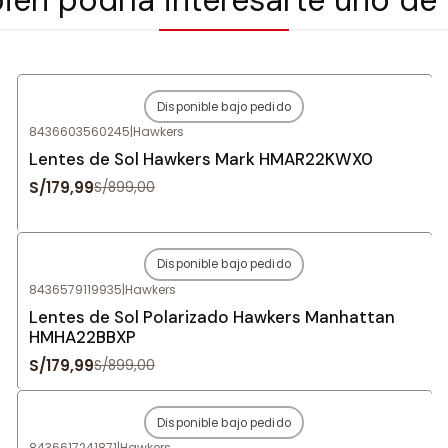
Disponible bajo pedido
-80%
OFF
8436603560245
|
Hawkers
Agotado
Lentes de Sol Hawkers Mark HMAR22KWX0
S/179,99
S/899,00
Disponible bajo pedido
-80%
OFF
8436579119935
|
Hawkers
Agotado
Lentes de Sol Polarizado Hawkers Manhattan
HMHA22BBXP
S/179,99
S/899,00
Disponible bajo pedido
-80%
OFF
8436617241871
|
Hawkers