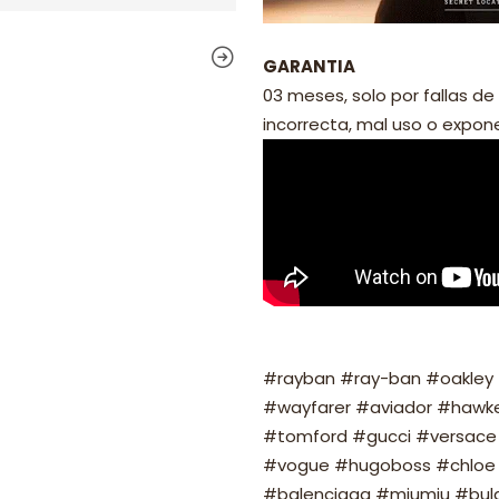
GARANTIA
03 meses, solo por fallas de 
incorrecta, mal uso o exponer
#rayban #ray-ban #oakley #
#wayfarer #aviador #hawker
#tomford #gucci #versace 
#vogue #hugoboss #chloe 
#balenciaga #miumiu #bulg