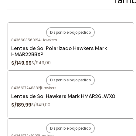
Disponible bajo pedido
-84%
OFF
8436603560214
|
Hawkers
Agotado
Lentes de Sol Polarizado Hawkers Mark
HMAR22BBXP
S/149,99
S/949,00
Disponible bajo pedido
-80%
OFF
8436617248382
|
Hawkers
Agotado
Lentes de Sol Hawkers Mark HMAR26LWX0
S/189,99
S/949,00
Disponible bajo pedido
-80%
OFF
8436617241901
|
Hawkers