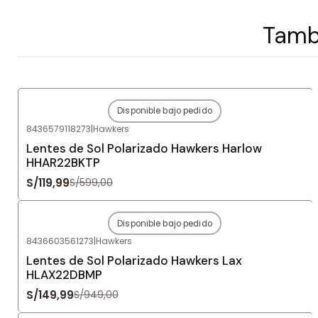
Tambi
Disponible bajo pedido
-80%
OFF
8436579118273
|
Hawkers
Agotado
Lentes de Sol Polarizado Hawkers Harlow
HHAR22BKTP
S/119,99
S/599,00
Disponible bajo pedido
-84%
OFF
8436603561273
|
Hawkers
Agotado
Lentes de Sol Polarizado Hawkers Lax
HLAX22DBMP
S/149,99
S/949,00