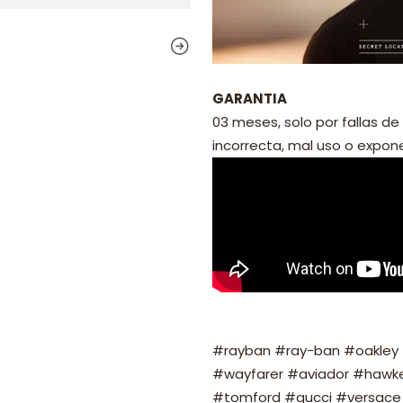
GARANTIA
03 meses, solo por fallas de 
incorrecta, mal uso o exponer
#rayban #ray-ban #oakley #
#wayfarer #aviador #hawker
#tomford #gucci #versace 