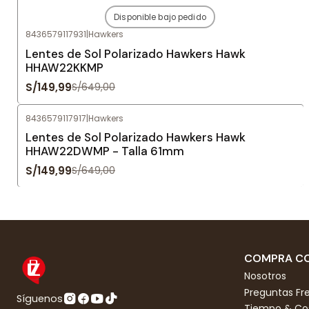
Disponible bajo pedido
-77%
OFF
8436579117931
|
Hawkers
Agotado
Lentes de Sol Polarizado Hawkers Hawk
HHAW22KKMP
S/149,99
S/649,00
8436579117917
|
Hawkers
-77%
OFF
Lentes de Sol Polarizado Hawkers Hawk
HHAW22DWMP - Talla 61mm
S/149,99
S/649,00
COMPRA CO
Nosotros
Preguntas Fr
Síguenos
Tiempo & Cos