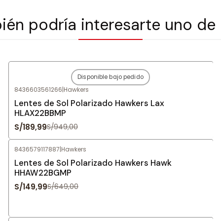
én podría interesarte uno de
Disponible bajo pedido
-80%
OFF
8436603561266
|
Hawkers
Agotado
Lentes de Sol Polarizado Hawkers Lax
HLAX22BBMP
S/189,99
S/949,00
8436579117887
|
Hawkers
-77%
OFF
Lentes de Sol Polarizado Hawkers Hawk
HHAW22BGMP
S/149,99
S/649,00