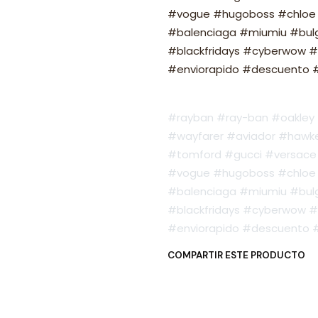
#vogue #hugoboss #chloe 
#balenciaga #miumiu #bulg
#blackfridays #cyberwow #
#enviorapido #descuento #o
#rayban #ray-ban #oakley #
#wayfarer #aviador #hawker
#tomford #gucci #versace 
#vogue #hugoboss #chloe 
#balenciaga #miumiu #bulg
#blackfridays #cyberwow #
#enviorapido #descuento #o
COMPARTIR ESTE PRODUCTO