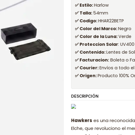
✅ Estilo:
Harlow
✅ Talla:
54mm
✅ Codigo:
HHAR22BETP
✅ Color del Marco:
Negro
✅ Color de la Luna:
Verde
✅ Proteccion Solar
: UV400
✅ Contenido:
Lentes de So
✅ Facturacion:
Boleta o Fa
✅ Courier:
Envíos a todo el
✅ Origen:
Producto 100% Or
DESCRIPCIÓN
Hawkers
es una reconocida
Elche, que revoluciono el 