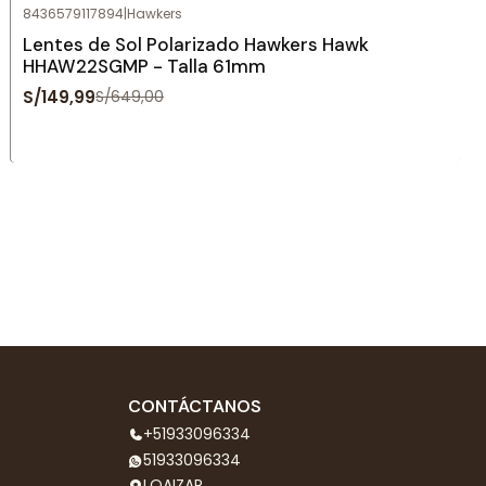
8436579117894
|
Hawkers
-77%
OFF
Lentes de Sol Polarizado Hawkers Hawk
HHAW22SGMP - Talla 61mm
S/149,99
S/649,00
CONTÁCTANOS
+51933096334
51933096334
LOAIZAR