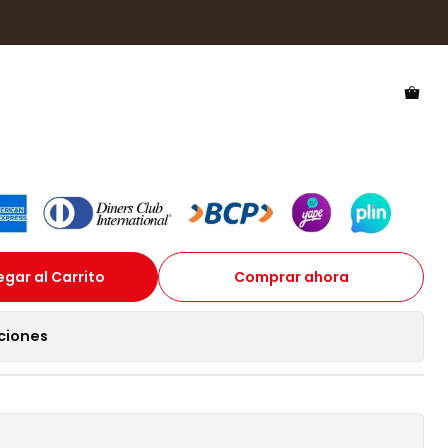
kers Harlow Black Verde HHAR22BETP - Talla 54mm
 Polarizado Hawkers Harlow
HHAR22BETP - Talla 54mm
gar al Carrito
Comprar ahora
ciones