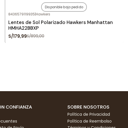
Disponible bajo pedido
-80%
OFF
8436579119935
|
Hawkers
Agotado
Lentes de Sol Polarizado Hawkers Manhattan
HMHA22BBXP
S/179,99
S/899,00
N CONFIANZA
SOBRE NOSOTROS
Política de Privacidad
ecuentes
Política de Reembolso
to de Envío
Términos y Condiciones