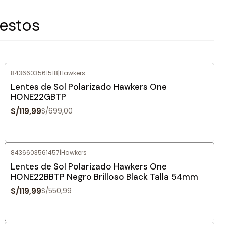
 estos
8436603561518
|
Hawkers
-83%
OFF
Lentes de Sol Polarizado Hawkers One
HONE22GBTP
S/119,99
S/699,00
8436603561457
|
Hawkers
-78%
OFF
Lentes de Sol Polarizado Hawkers One
HONE22BBTP Negro Brilloso Black Talla 54mm
S/119,99
S/550,99