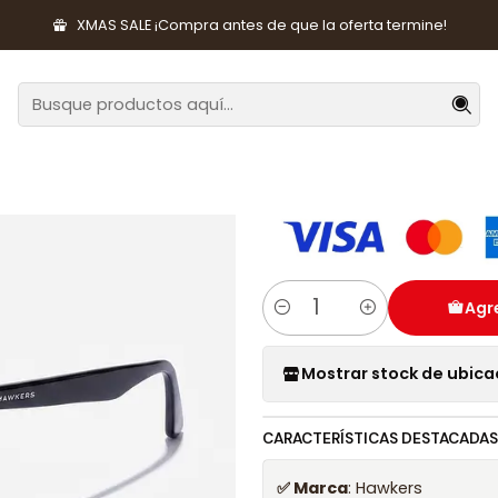
ntes y Accesorios
Lentes de Sol
Lentes de Sol Polarizado Haw
XMAS SALE ¡Compra antes de que la oferta termine!
|
Lentes de Sol
Black Verde 
Agre
Cantidad
Mostrar stock de ubica
CARACTERÍSTICAS DESTACADAS
✅ Marca
: Hawkers