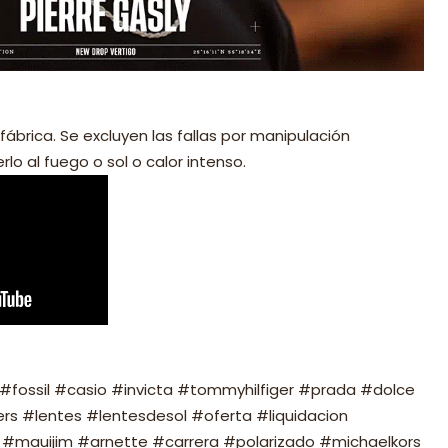
fábrica. Se excluyen las fallas por manipulación
lo al fuego o sol o calor intenso.
fossil #casio #invicta #tommyhilfiger #prada #dolce
s #lentes #lentesdesol #oferta #liquidacion
#mauijim #arnette #carrera #polarizado #michaelkors