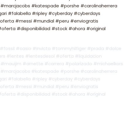
#marcjacobs #katespade #porshe #carolinaherrera
ari #falabella #ripley #cyberday #cyberdays
oferta #messi #mundial #peru #enviogratis
ferta #disponibilidad #stock #ahora #original
fossil #casio #invicta #tommyhilfiger #prada #dolce
s #lentes #lentesdesol #oferta #liquidacion
#mauijim #arnette #carrera #polarizado #michaelkors
#marcjacobs #katespade #porshe #carolinaherrera
ari #falabella #ripley #cyberday #cyberdays
oferta #messi #mundial #peru #enviogratis
ferta #disponibilidad #stock #ahora #original