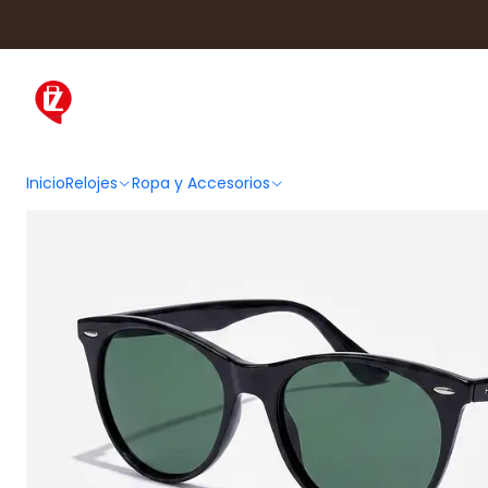
Inicio
Ropa y Accesorios
Accesorios de Moda
Le
Inicio
Relojes
Ropa y Accesorios