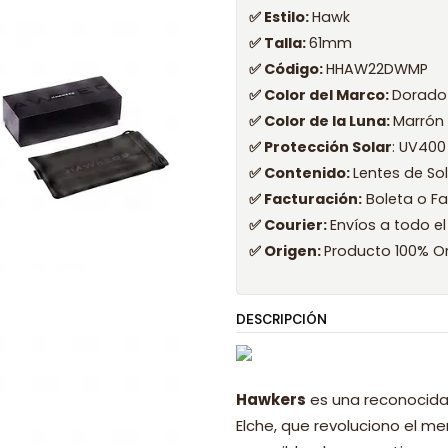
✅ Estilo:
Hawk
✅ Talla:
61mm
✅ Código:
HHAW22DWMP
✅ Color del Marco:
Dorado
✅ Color de la Luna:
Marrón
✅ Protección Solar
: UV400
✅ Contenido:
Lentes de So
✅ Facturación:
Boleta o Fa
✅ Courier:
Envíos a todo el
✅ Origen:
Producto 100% Or
DESCRIPCIÓN
Hawkers
es una reconocida
Elche, que revoluciono el 