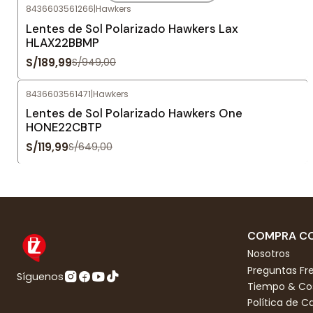
8436603561266
|
Hawkers
Agotado
Lentes de Sol Polarizado Hawkers Lax
HLAX22BBMP
S/189,99
S/949,00
8436603561471
|
Hawkers
-82%
OFF
Lentes de Sol Polarizado Hawkers One
HONE22CBTP
S/119,99
S/649,00
COMPRA CO
Nosotros
Preguntas Fr
Síguenos
Tiempo & Cos
Política de 