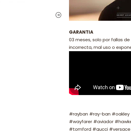
GARANTIA
03 meses, solo por fallas de 
incorrecta, mal uso o exponer
#rayban #ray-ban #oakley #
#wayfarer #aviador #hawker
#tomford #gucci #versace 