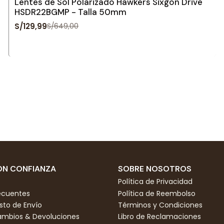
Lentes de Sol Polarizado Hawkers Sixgon Drive
HSDR22BGMP - Talla 50mm
S/129,99
S/649,00
N CONFIANZA
SOBRE NOSOTROS
Política de Privacidad
ecuentes
Política de Reembolso
to de Envío
Términos y Condiciones
Cambios & Devoluciones
Libro de Reclamaciones