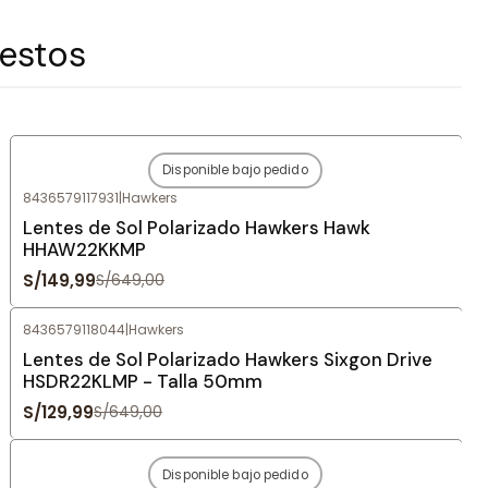
 estos
Disponible bajo pedido
-77%
OFF
8436579117931
|
Hawkers
Agotado
Lentes de Sol Polarizado Hawkers Hawk
HHAW22KKMP
S/149,99
S/649,00
8436579118044
|
Hawkers
-80%
OFF
Lentes de Sol Polarizado Hawkers Sixgon Drive
HSDR22KLMP - Talla 50mm
S/129,99
S/649,00
Disponible bajo pedido
-84%
OFF