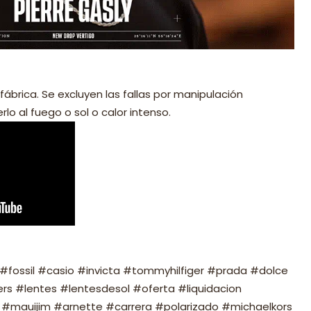
fábrica. Se excluyen las fallas por manipulación
lo al fuego o sol o calor intenso.
fossil #casio #invicta #tommyhilfiger #prada #dolce
s #lentes #lentesdesol #oferta #liquidacion
#mauijim #arnette #carrera #polarizado #michaelkors