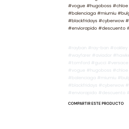
#vogue #hugoboss #chloe 
#balenciaga #miumiu #bulg
#blackfridays #cyberwow #
#enviorapido #descuento #o
#rayban #ray-ban #oakley #
#wayfarer #aviador #hawker
#tomford #gucci #versace 
#vogue #hugoboss #chloe 
#balenciaga #miumiu #bulg
#blackfridays #cyberwow #
#enviorapido #descuento #o
COMPARTIR ESTE PRODUCTO