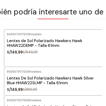
én podría interesarte uno de
8436579117900
|
Hawkers
-77%
OFF
Lentes de Sol Polarizado Hawkers Hawk
HHAW22DEMP - Talla 61mm
S/149,99
S/649,00
8436579117924
|
Hawkers
-81%
OFF
Lentes De Sol Polarizado Hawkers Hawk Silver
Blue HHAW22SLMP - Talla 61mm
S/149,99
S/800,00
8436579117993
|
Hawkers
-80%
OFF