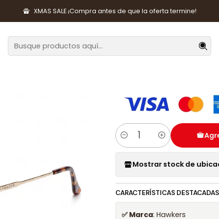
da
Lentes y Accesorios
Lentes de Sol
Lentes de Sol Polariz
XMAS SALE ¡Compra antes de que la oferta termine!
|
Lentes de Sol
HHAW22DWMP 
Agre
Cantidad
Mostrar stock de ubica
CARACTERÍSTICAS DESTACADAS
✅ Marca
: Hawkers