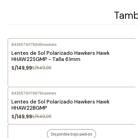
Tambi
8436579117894
|
Hawkers
-77%
OFF
Lentes de Sol Polarizado Hawkers Hawk
HHAW22SGMP - Talla 61mm
S/149,99
S/649,00
8436579117887
|
Hawkers
-77%
OFF
Lentes de Sol Polarizado Hawkers Hawk
HHAW22BGMP
S/149,99
S/649,00
Disponible bajo pedido
-80%
OFF