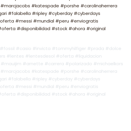
#marcjacobs #katespade #porshe #carolinaherrera
ari #falabella #ripley #cyberday #cyberdays
oferta #messi #mundial #peru #enviogratis
ferta #disponibilidad #stock #ahora #original
fossil #casio #invicta #tommyhilfiger #prada #dolce
s #lentes #lentesdesol #oferta #liquidacion
#mauijim #arnette #carrera #polarizado #michaelkors
#marcjacobs #katespade #porshe #carolinaherrera
ari #falabella #ripley #cyberday #cyberdays
oferta #messi #mundial #peru #enviogratis
ferta #disponibilidad #stock #ahora #original