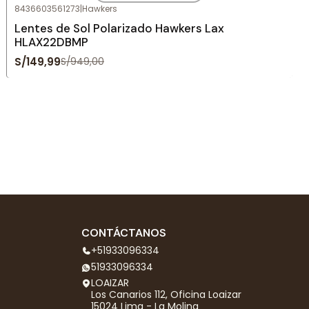
8436603561273
|
Hawkers
Agotado
Lentes de Sol Polarizado Hawkers Lax
HLAX22DBMP
S/149,99
S/949,00
CONTÁCTANOS
+51933096334
51933096334
LOAIZAR
Los Canarios 112, Oficina Loaizar
15024 Lima - La Molina