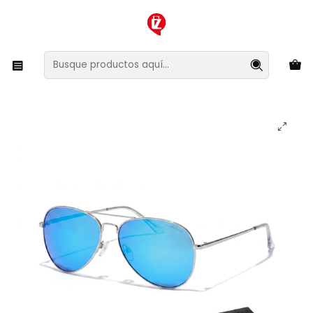
XMAS SALE ¡Compra antes de que la oferta termine!
Inicio
Ropa y Accesorios
Accesorios de Moda
Lentes y Accesorios
Lentes de Sol
Lentes De Sol Polarizado Hawkers Hawk Silver Blue
HHAW22SLMP - Talla 61mm