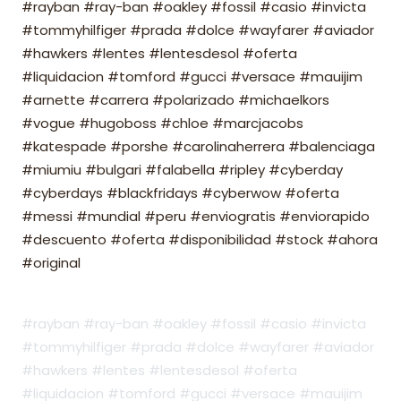
#rayban #ray-ban #oakley #fossil #casio #invicta
#tommyhilfiger #prada #dolce #wayfarer #aviador
#hawkers #lentes #lentesdesol #oferta
#liquidacion #tomford #gucci #versace #mauijim
#arnette #carrera #polarizado #michaelkors
#vogue #hugoboss #chloe #marcjacobs
#katespade #porshe #carolinaherrera #balenciaga
#miumiu #bulgari #falabella #ripley #cyberday
#cyberdays #blackfridays #cyberwow #oferta
#messi #mundial #peru #enviogratis #enviorapido
#descuento #oferta #disponibilidad #stock #ahora
#original
#rayban #ray-ban #oakley #fossil #casio #invicta
#tommyhilfiger #prada #dolce #wayfarer #aviador
#hawkers #lentes #lentesdesol #oferta
#liquidacion #tomford #gucci #versace #mauijim