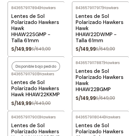
8436579117894
|
Hawkers
8436579117917
|
Hawkers
-77%
OFF
-77%
OFF
Lentes de Sol
Lentes de Sol
Polarizado Hawkers
Polarizado Hawkers
Hawk
Hawk
HHAW22SGMP -
HHAW22DWMP -
Talla 61mm
Talla 61mm
S/149,99
S/149,99
S/649,00
S/649,00
8436579117887
|
Hawkers
Disponible bajo pedido
-77%
OFF
-77%
OFF
Lentes de Sol
8436579117931
|
Hawkers
Agotado
Polarizado Hawkers
Lentes de Sol
Hawk
Polarizado Hawkers
HHAW22BGMP
Hawk HHAW22KKMP
S/149,99
S/649,00
S/149,99
S/649,00
8436579117900
|
Hawkers
8436579118044
|
Hawkers
-77%
OFF
-80%
OFF
Lentes de Sol
Lentes de Sol
Polarizado Hawkers
Polarizado Hawkers