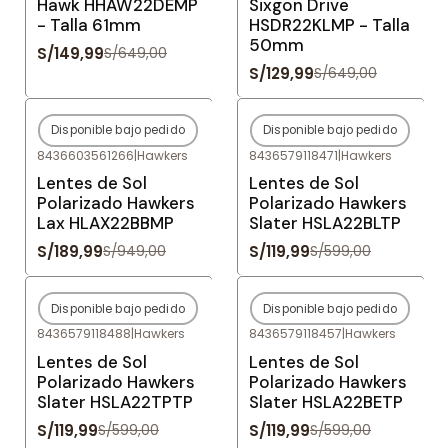
Hawk HHAW22DEMP
Sixgon Drive
- Talla 61mm
HSDR22KLMP - Talla
50mm
S/149,99
S/649,00
S/129,99
S/649,00
Disponible bajo pedido
Disponible bajo pedido
-80%
OFF
-80%
OFF
8436603561266
|
Hawkers
8436579118471
|
Hawkers
Agotado
Agotado
Lentes de Sol
Lentes de Sol
Polarizado Hawkers
Polarizado Hawkers
Lax HLAX22BBMP
Slater HSLA22BLTP
S/189,99
S/119,99
S/949,00
S/599,00
Disponible bajo pedido
Disponible bajo pedido
-80%
OFF
-80%
OFF
8436579118488
|
Hawkers
8436579118457
|
Hawkers
Agotado
Agotado
Lentes de Sol
Lentes de Sol
Polarizado Hawkers
Polarizado Hawkers
Slater HSLA22TPTP
Slater HSLA22BETP
S/119,99
S/119,99
S/599,00
S/599,00