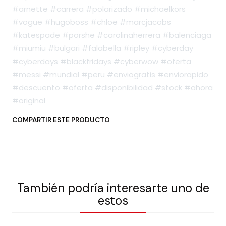
#arnette #carrera #polarizado #michaelkors
#vogue #hugoboss #chloe #marcjacobs
#katespade #porshe #carolinaherrera #balenciaga
#miumiu #bulgari #falabella #ripley #cyberday
#cyberdays #blackfridays #cyberwow #oferta
#messi #mundial #peru #enviogratis #enviorapido
#descuento #oferta #disponibilidad #stock #ahora
#original
COMPARTIR ESTE PRODUCTO
También podría interesarte uno de
estos