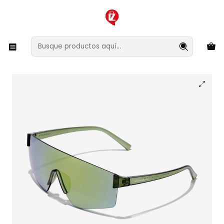
XMAS SALE ¡Compra antes de que la oferta termine!
Inicio
Ropa y Accesorios
Accesorios de Moda
Lentes y Accesorios
Lentes de Sol
Lentes de Sol Hawkers Aero HAER24EYT0