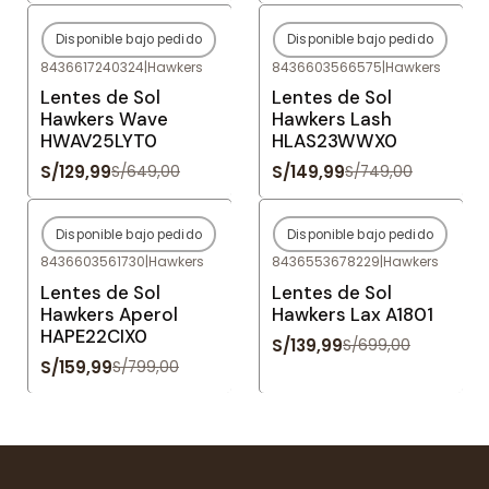
Disponible bajo pedido
Disponible bajo pedido
-80%
OFF
-80%
OFF
8436617240324
|
Hawkers
8436603566575
|
Hawkers
Agotado
Agotado
Lentes de Sol
Lentes de Sol
Hawkers Wave
Hawkers Lash
HWAV25LYT0
HLAS23WWX0
S/129,99
S/149,99
S/649,00
S/749,00
Disponible bajo pedido
Disponible bajo pedido
-80%
OFF
-80%
OFF
8436603561730
|
Hawkers
8436553678229
|
Hawkers
Agotado
Agotado
Lentes de Sol
Lentes de Sol
Hawkers Aperol
Hawkers Lax A1801
HAPE22CIX0
S/139,99
S/699,00
S/159,99
S/799,00