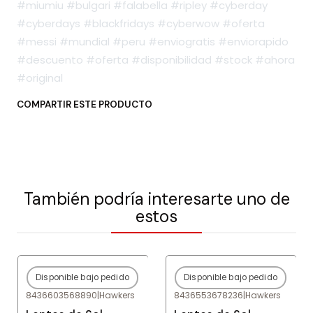
#miumiu #bulgari #falabella #ripley #cyberday
#cyberdays #blackfridays #cyberwow #oferta
#messi #mundial #peru #enviogratis #enviorapido
#descuento #oferta #disponibilidad #stock #ahora
#original
COMPARTIR ESTE PRODUCTO
También podría interesarte uno de
estos
Disponible bajo pedido
Disponible bajo pedido
-80%
OFF
-80%
OFF
8436603568890
|
Hawkers
8436553678236
|
Hawkers
Agotado
Agotado