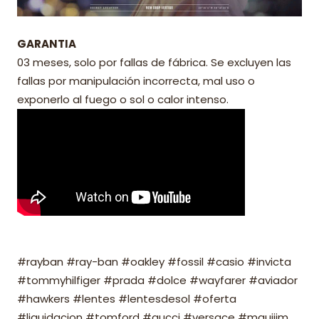
GARANTIA
03 meses, solo por fallas de fábrica. Se excluyen las
fallas por manipulación incorrecta, mal uso o
exponerlo al fuego o sol o calor intenso.
#rayban #ray-ban #oakley #fossil #casio #invicta
#tommyhilfiger #prada #dolce #wayfarer #aviador
#hawkers #lentes #lentesdesol #oferta
#liquidacion #tomford #gucci #versace #mauijim