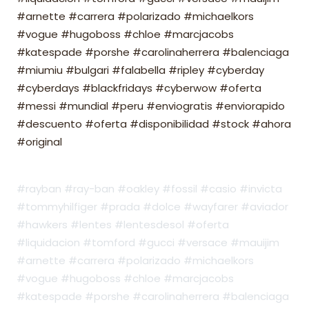
#arnette #carrera #polarizado #michaelkors
#vogue #hugoboss #chloe #marcjacobs
#katespade #porshe #carolinaherrera #balenciaga
#miumiu #bulgari #falabella #ripley #cyberday
#cyberdays #blackfridays #cyberwow #oferta
#messi #mundial #peru #enviogratis #enviorapido
#descuento #oferta #disponibilidad #stock #ahora
#original
#rayban #ray-ban #oakley #fossil #casio #invicta
#tommyhilfiger #prada #dolce #wayfarer #aviador
#hawkers #lentes #lentesdesol #oferta
#liquidacion #tomford #gucci #versace #mauijim
#arnette #carrera #polarizado #michaelkors
#vogue #hugoboss #chloe #marcjacobs
#katespade #porshe #carolinaherrera #balenciaga