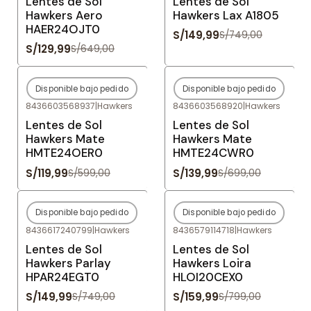
Lentes de Sol
Lentes de Sol
Hawkers Aero
Hawkers Lax A1805
HAER24OJT0
S/149,99
S/749,00
S/129,99
S/649,00
Disponible bajo pedido
Disponible bajo pedido
-80%
OFF
-80%
OFF
8436603568937
|
Hawkers
8436603568920
|
Hawkers
Agotado
Agotado
Lentes de Sol
Lentes de Sol
Hawkers Mate
Hawkers Mate
HMTE24OER0
HMTE24CWR0
S/119,99
S/139,99
S/599,00
S/699,00
Disponible bajo pedido
Disponible bajo pedido
-80%
OFF
-80%
OFF
8436617240799
|
Hawkers
8436579114718
|
Hawkers
Agotado
Agotado
Lentes de Sol
Lentes de Sol
Hawkers Parlay
Hawkers Loira
HPAR24EGT0
HLOI20CEX0
S/149,99
S/159,99
S/749,00
S/799,00