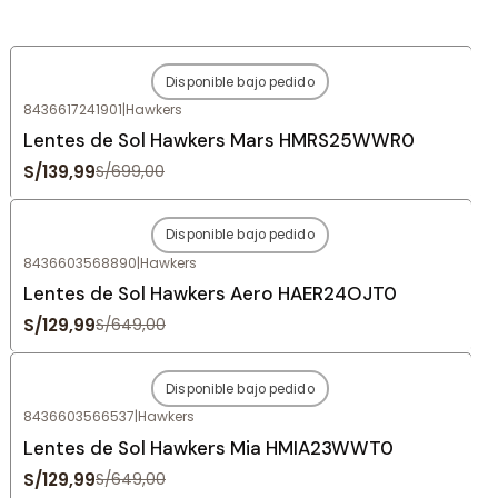
Disponible bajo pedido
-80%
OFF
8436617241901
|
Hawkers
Agotado
Lentes de Sol Hawkers Mars HMRS25WWR0
S/139,99
S/699,00
Disponible bajo pedido
-80%
OFF
8436603568890
|
Hawkers
Agotado
Lentes de Sol Hawkers Aero HAER24OJT0
S/129,99
S/649,00
Disponible bajo pedido
-80%
OFF
8436603566537
|
Hawkers
Agotado
Lentes de Sol Hawkers Mia HMIA23WWT0
S/129,99
S/649,00