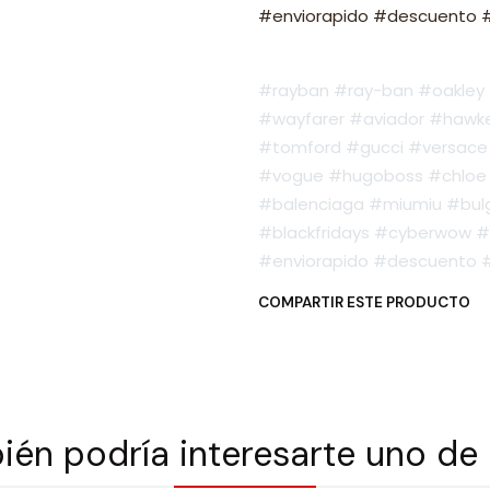
#enviorapido #descuento #o
#rayban #ray-ban #oakley #
#wayfarer #aviador #hawker
#tomford #gucci #versace 
#vogue #hugoboss #chloe 
#balenciaga #miumiu #bulg
#blackfridays #cyberwow #
#enviorapido #descuento #o
COMPARTIR ESTE PRODUCTO
én podría interesarte uno de