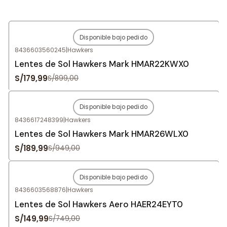
Disponible bajo pedido
-80%
OFF
8436603560245
|
Hawkers
Agotado
Lentes de Sol Hawkers Mark HMAR22KWX0
S/179,99
S/899,00
Disponible bajo pedido
-80%
OFF
8436617248399
|
Hawkers
Agotado
Lentes de Sol Hawkers Mark HMAR26WLX0
S/189,99
S/949,00
Disponible bajo pedido
-80%
OFF
8436603568876
|
Hawkers
Agotado
Lentes de Sol Hawkers Aero HAER24EYT0
S/149,99
S/749,00