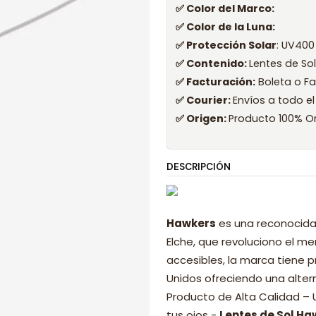
✅ Color del Marco:
✅ Color de la Luna:
✅ Protección Solar
: UV400
✅ Contenido:
Lentes de So
✅ Facturación:
Boleta o Fa
✅ Courier:
Envíos a todo el
✅ Origen:
Producto 100% Or
DESCRIPCIÓN
Hawkers
es una reconocida
Elche, que revoluciono el 
accesibles, la marca tiene p
Unidos ofreciendo una alter
Producto de Alta Calidad –
tus ojos -
Lentes de Sol Ha