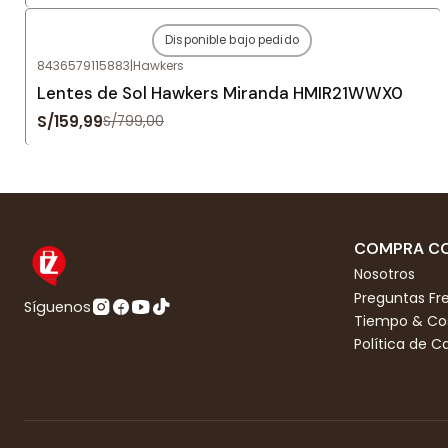
Disponible bajo pedido
-80%
OFF
8436579115883
|
Hawkers
Agotado
Lentes de Sol Hawkers Miranda HMIR21WWX0
S/159,99
S/799,00
COMPRA CO
Nosotros
Preguntas Fr
Síguenos
Tiempo & Cos
Política de 