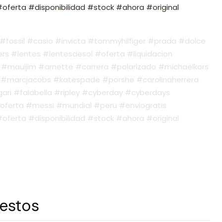
ferta #disponibilidad #stock #ahora #original
fossil #casio #invicta #tommyhilfiger #prada #dolce
s #lentes #lentesdesol #oferta #liquidacion
#mauijim #arnette #carrera #polarizado #michaelkors
#marcjacobs #katespade #porshe #carolinaherrera
ari #falabella #ripley #cyberday #cyberdays
oferta #messi #mundial #peru #enviogratis
ferta #disponibilidad #stock #ahora #original
 estos