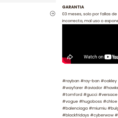
GARANTIA
03 meses, solo por fallas de 
incorrecta, mal uso o exponer
#rayban #ray-ban #oakley #
#wayfarer #aviador #hawker
#tomford #gucci #versace 
#vogue #hugoboss #chloe 
#balenciaga #miumiu #bulg
#blackfridays #cyberwow #