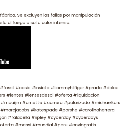
fábrica. Se excluyen las fallas por manipulación
lo al fuego o sol o calor intenso.
fossil #casio #invicta #tommyhilfiger #prada #dolce
s #lentes #lentesdesol #oferta #liquidacion
#mauijim #arnette #carrera #polarizado #michaelkors
#marcjacobs #katespade #porshe #carolinaherrera
ari #falabella #ripley #cyberday #cyberdays
oferta #messi #mundial #peru #enviogratis