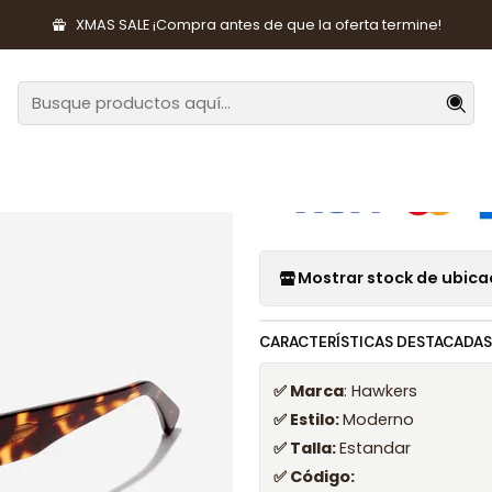
sorios de Moda
Lentes y Accesorios
Lentes de Sol
Lentes de
XMAS SALE ¡Compra antes de que la oferta termine!
|
Lentes de So
Mostrar stock de ubica
CARACTERÍSTICAS DESTACADAS
✅ Marca
: Hawkers
✅ Estilo:
Moderno
✅ Talla:
Estandar
✅ Código: