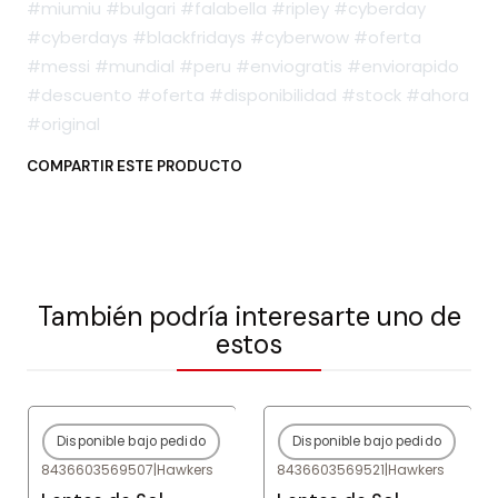
#miumiu #bulgari #falabella #ripley #cyberday
#cyberdays #blackfridays #cyberwow #oferta
#messi #mundial #peru #enviogratis #enviorapido
#descuento #oferta #disponibilidad #stock #ahora
#original
COMPARTIR ESTE PRODUCTO
También podría interesarte uno de
estos
Disponible bajo pedido
Disponible bajo pedido
-80%
OFF
-80%
OFF
8436603569507
|
Hawkers
8436603569521
|
Hawkers
Agotado
Agotado