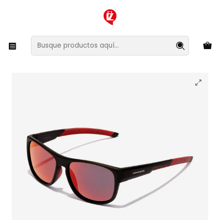
XMAS SALE ¡Compra antes de que la oferta termine!
Inicio
Ropa y Accesorios
Accesorios de Moda
Lentes y Accesorios
Lentes de Sol
Lentes de Sol Polarizado Hawkers Grip HGRI24BRTP