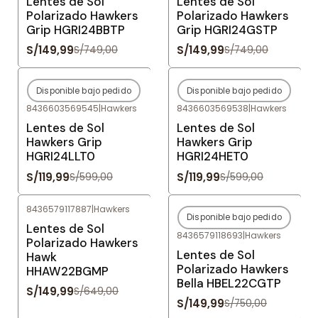
Lentes de Sol
Lentes de Sol
Polarizado Hawkers
Polarizado Hawkers
Grip HGRI24BBTP
Grip HGRI24GSTP
S/149,99
S/149,99
S/749,00
S/749,00
Disponible bajo pedido
Disponible bajo pedido
-80%
OFF
-80%
OFF
8436603569545
|
Hawkers
8436603569538
|
Hawkers
Agotado
Agotado
Lentes de Sol
Lentes de Sol
Hawkers Grip
Hawkers Grip
HGRI24LLT0
HGRI24HET0
S/119,99
S/119,99
S/599,00
S/599,00
8436579117887
|
Hawkers
Disponible bajo pedido
-77%
OFF
-80%
OFF
Lentes de Sol
8436579118693
|
Hawkers
Agotado
Polarizado Hawkers
Lentes de Sol
Hawk
Polarizado Hawkers
HHAW22BGMP
Bella HBEL22CGTP
S/149,99
S/649,00
S/149,99
S/750,00