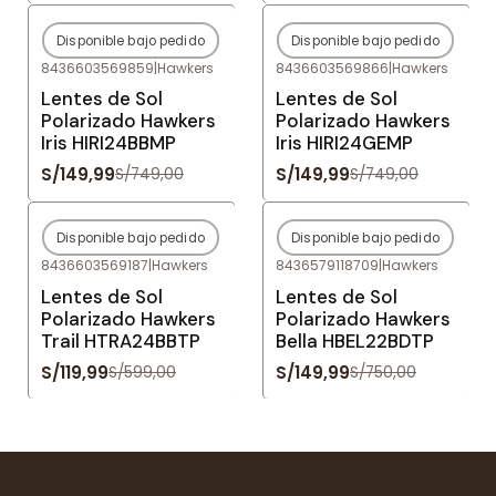
Disponible bajo pedido
Disponible bajo pedido
-80%
OFF
-80%
OFF
8436603569859
|
Hawkers
8436603569866
|
Hawkers
Agotado
Agotado
Lentes de Sol
Lentes de Sol
Polarizado Hawkers
Polarizado Hawkers
Iris HIRI24BBMP
Iris HIRI24GEMP
S/149,99
S/149,99
S/749,00
S/749,00
Disponible bajo pedido
Disponible bajo pedido
-80%
OFF
-80%
OFF
8436603569187
|
Hawkers
8436579118709
|
Hawkers
Agotado
Agotado
Lentes de Sol
Lentes de Sol
Polarizado Hawkers
Polarizado Hawkers
Trail HTRA24BBTP
Bella HBEL22BDTP
S/119,99
S/149,99
S/599,00
S/750,00