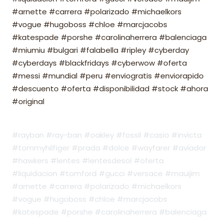
#arnette #carrera #polarizado #michaelkors
#vogue #hugoboss #chloe #marcjacobs
#katespade #porshe #carolinaherrera #balenciaga
#miumiu #bulgari #falabella #ripley #cyberday
#cyberdays #blackfridays #cyberwow #oferta
#messi #mundial #peru #enviogratis #enviorapido
#descuento #oferta #disponibilidad #stock #ahora
#original
#rayban #ray-ban #oakley #fossil #casio #invicta
#tommyhilfiger #prada #dolce #wayfarer #aviador
#hawkers #lentes #lentesdesol #oferta
#liquidacion #tomford #gucci #versace #mauijim
#arnette #carrera #polarizado #michaelkors
#vogue #hugoboss #chloe #marcjacobs
#katespade #porshe #carolinaherrera #balenciaga