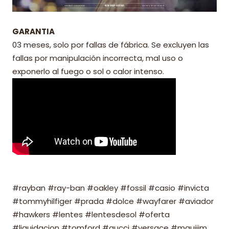
GARANTIA
03 meses, solo por fallas de fábrica. Se excluyen las
fallas por manipulación incorrecta, mal uso o
exponerlo al fuego o sol o calor intenso.
#rayban #ray-ban #oakley #fossil #casio #invicta
#tommyhilfiger #prada #dolce #wayfarer #aviador
#hawkers #lentes #lentesdesol #oferta
#liquidacion #tomford #gucci #versace #mauijim