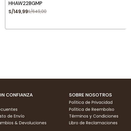
HHAW22BGMP
S/149,99
S/649,00
N CONFIANZA
SOBRE NOSOTROS
Política de Privacidad
ecuentes
Política de Reembolso
to de Envío
Términos y Condiciones
Cambios & Devoluciones
Libro de Reclamaciones