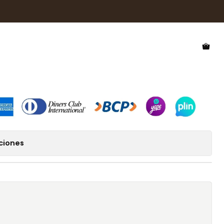
rizado Hawkers Classic Bold HCBO22BGTP
 Polarizado Hawkers Classic
BGTP
ciones