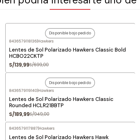
Disponible bajo pedido
-80%
OFF
8436579118136
|
Hawkers
Agotado
Lentes de Sol Polarizado Hawkers Classic Bold
HCBO22CKTP
S/139,99
S/699,00
Disponible bajo pedido
-80%
OFF
8436579119140
|
Hawkers
Agotado
Lentes de Sol Polarizado Hawkers Classic
Rounded HCLR21BBTP
S/189,99
S/949,00
8436579117887
|
Hawkers
-77%
OFF
Lentes de Sol Polarizado Hawkers Hawk