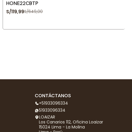
HONE22CBTP
S/119,99
S/649,00
CONTÁCTANOS
+51933096334
51933096334
LOAIZAR
Los Canarios 112, Oficina Loaizar
15024 Lima - La Molina