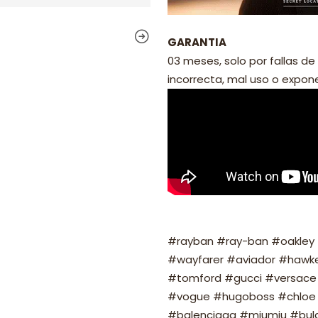
GARANTIA
03 meses, solo por fallas de 
incorrecta, mal uso o exponer
#rayban #ray-ban #oakley #
#wayfarer #aviador #hawker
#tomford #gucci #versace 
#vogue #hugoboss #chloe 
#balenciaga #miumiu #bulg