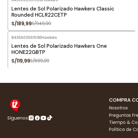
Agotado
Lentes de Sol Polarizado Hawkers Classic
Rounded HCLR22CETP
S/189,99
S/949,00
8436603561518
|
Hawkers
-83%
OFF
Lentes de Sol Polarizado Hawkers One
HONE22GBTP
S/119,99
S/699,00
COMPRA CO
Nosotros
Preguntas Fr
Síguenos
Tiempo & Cos
Política de 