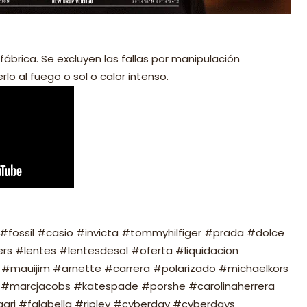
fábrica. Se excluyen las fallas por manipulación
lo al fuego o sol o calor intenso.
fossil #casio #invicta #tommyhilfiger #prada #dolce
s #lentes #lentesdesol #oferta #liquidacion
#mauijim #arnette #carrera #polarizado #michaelkors
#marcjacobs #katespade #porshe #carolinaherrera
ari #falabella #ripley #cyberday #cyberdays