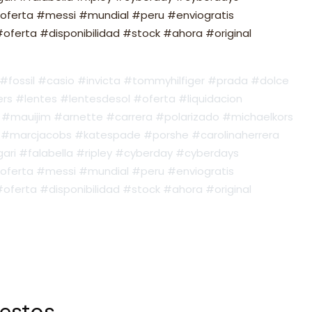
oferta #messi #mundial #peru #enviogratis
ferta #disponibilidad #stock #ahora #original
fossil #casio #invicta #tommyhilfiger #prada #dolce
s #lentes #lentesdesol #oferta #liquidacion
#mauijim #arnette #carrera #polarizado #michaelkors
#marcjacobs #katespade #porshe #carolinaherrera
ari #falabella #ripley #cyberday #cyberdays
oferta #messi #mundial #peru #enviogratis
ferta #disponibilidad #stock #ahora #original
 estos