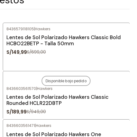
8436579118105
|
Hawkers
-79%
OFF
Lentes de Sol Polarizado Hawkers Classic Bold
HCBO22BETP - Talla 50mm
S/149,99
S/699,00
Disponible bajo pedido
-80%
OFF
8436603561570
|
Hawkers
Agotado
Lentes de Sol Polarizado Hawkers Classic
Rounded HCLR22DBTP
S/189,99
S/949,00
8436603561471
|
Hawkers
-82%
OFF
Lentes de Sol Polarizado Hawkers One