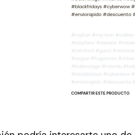
#blackfridays #cyberwow #
#enviorapido #descuento #o
#rayban #ray-ban #oakley #
#wayfarer #aviador #hawker
#tomford #gucci #versace 
#vogue #hugoboss #chloe 
#balenciaga #miumiu #bulg
#blackfridays #cyberwow #
#enviorapido #descuento #o
COMPARTIR ESTE PRODUCTO
én podría interesarte uno de