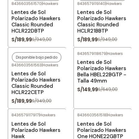
8436603561570
|
Hawkers
8436579119140
|
Hawkers
Agotado
Agotado
Lentes de Sol
Lentes de Sol
Polarizado Hawkers
Polarizado Hawkers
Classic Rounded
Classic Rounded
HCLR22DBTP
HCLR21BBTP
S/189,99
S/189,99
S/949,00
S/949,00
8436579118679
|
Hawkers
Disponible bajo pedido
-80%
OFF
-77%
OFF
Lentes de Sol
8436603561563
|
Hawkers
Agotado
Polarizado Hawkers
Lentes de Sol
Bella HBEL22BGTP -
Polarizado Hawkers
Talla 49mm
Classic Rounded
S/149,99
S/649,00
HCLR22CETP
S/189,99
S/949,00
8436579117917
|
Hawkers
8436603561518
|
Hawkers
-77%
OFF
-83%
OFF
Lentes de Sol
Lentes de Sol
Polarizado Hawkers
Polarizado Hawkers
Hawk
One HONE22GBTP