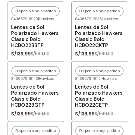
Disponible bajo pedido
Disponible bajo pedido
-80%
OFF
-80%
OFF
8436579118129
|
Hawkers
8436579118136
|
Hawkers
Agotado
Agotado
Lentes de Sol
Lentes de Sol
Polarizado Hawkers
Polarizado Hawkers
Classic Bold
Classic Bold
HCBO22BBTP
HCBO22CKTP
S/139,99
S/139,99
S/699,00
S/699,00
Disponible bajo pedido
Disponible bajo pedido
-80%
OFF
-80%
OFF
8436579118143
|
Hawkers
8436579118112
|
Hawkers
Agotado
Agotado
Lentes de Sol
Lentes de Sol
Polarizado Hawkers
Polarizado Hawkers
Classic Bold
Classic Bold
HCBO22BGTP
HCBO22CETP
S/139,99
S/139,99
S/699,00
S/699,00
Disponible bajo pedido
Disponible bajo pedido
-80%
OFF
-80%
OFF