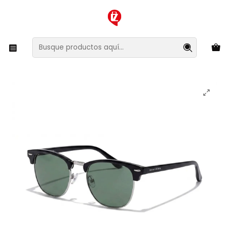
XMAS SALE ¡Compra antes de que la oferta termine!
Inicio
Ropa y Accesorios
Accesorios de Moda
Lentes y Accesorios
Lentes de Sol
Lentes de Sol Polarizado Hawkers Classic Bold
HCBO22BETP - Talla 50mm