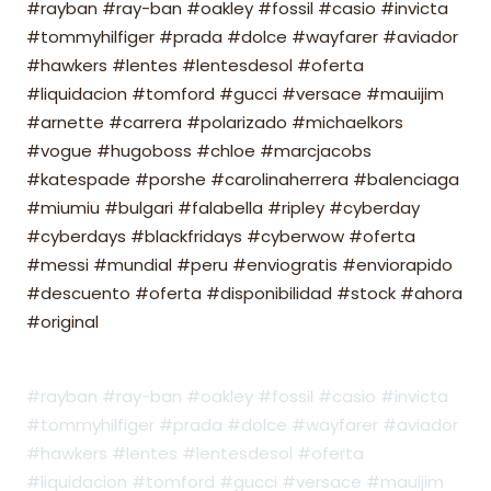
#rayban #ray-ban #oakley #fossil #casio #invicta
#tommyhilfiger #prada #dolce #wayfarer #aviador
#hawkers #lentes #lentesdesol #oferta
#liquidacion #tomford #gucci #versace #mauijim
#arnette #carrera #polarizado #michaelkors
#vogue #hugoboss #chloe #marcjacobs
#katespade #porshe #carolinaherrera #balenciaga
#miumiu #bulgari #falabella #ripley #cyberday
#cyberdays #blackfridays #cyberwow #oferta
#messi #mundial #peru #enviogratis #enviorapido
#descuento #oferta #disponibilidad #stock #ahora
#original
#rayban #ray-ban #oakley #fossil #casio #invicta
#tommyhilfiger #prada #dolce #wayfarer #aviador
#hawkers #lentes #lentesdesol #oferta
#liquidacion #tomford #gucci #versace #mauijim