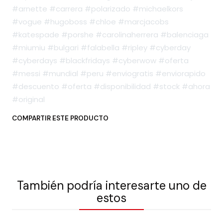
#arnette #carrera #polarizado #michaelkors
#vogue #hugoboss #chloe #marcjacobs
#katespade #porshe #carolinaherrera #balenciaga
#miumiu #bulgari #falabella #ripley #cyberday
#cyberdays #blackfridays #cyberwow #oferta
#messi #mundial #peru #enviogratis #enviorapido
#descuento #oferta #disponibilidad #stock #ahora
#original
COMPARTIR ESTE PRODUCTO
También podría interesarte uno de
estos