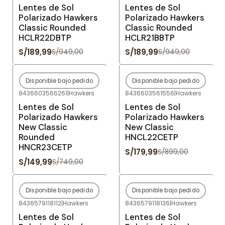
Lentes de Sol
Lentes de Sol
Polarizado Hawkers
Polarizado Hawkers
Classic Rounded
Classic Rounded
HCLR22DBTP
HCLR21BBTP
S/189,99
S/189,99
S/949,00
S/949,00
Disponible bajo pedido
Disponible bajo pedido
-80%
OFF
-80%
OFF
8436603566261
|
Hawkers
8436603561556
|
Hawkers
Agotado
Agotado
Lentes de Sol
Lentes de Sol
Polarizado Hawkers
Polarizado Hawkers
New Classic
New Classic
Rounded
HNCL22CETP
HNCR23CETP
S/179,99
S/899,00
S/149,99
S/749,00
Disponible bajo pedido
Disponible bajo pedido
-80%
OFF
-80%
OFF
8436579118112
|
Hawkers
8436579118136
|
Hawkers
Agotado
Agotado
Lentes de Sol
Lentes de Sol