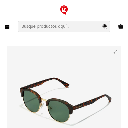
XMAS SALE ¡Compra antes de que la oferta termine!
Inicio
Ropa y Accesorios
Accesorios de Moda
Lentes y Accesorios
Lentes de Sol
Lentes de Sol Polarizado Hawkers Classic Rounded
HCLR22CETP