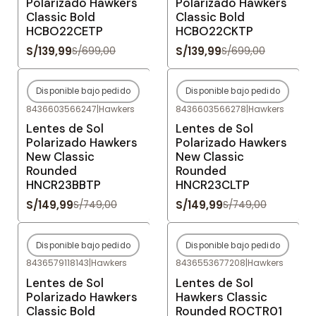
Polarizado Hawkers
Polarizado Hawkers
Classic Bold
Classic Bold
HCBO22CETP
HCBO22CKTP
S/139,99
S/139,99
S/699,00
S/699,00
Disponible bajo pedido
Disponible bajo pedido
-80%
OFF
-80%
OFF
8436603566247
|
Hawkers
8436603566278
|
Hawkers
Agotado
Agotado
Lentes de Sol
Lentes de Sol
Polarizado Hawkers
Polarizado Hawkers
New Classic
New Classic
Rounded
Rounded
HNCR23BBTP
HNCR23CLTP
S/149,99
S/149,99
S/749,00
S/749,00
Disponible bajo pedido
Disponible bajo pedido
-80%
OFF
-80%
OFF
8436579118143
|
Hawkers
8436553677208
|
Hawkers
Agotado
Agotado
Lentes de Sol
Lentes de Sol
Polarizado Hawkers
Hawkers Classic
Classic Bold
Rounded ROCTR01