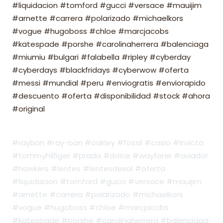
#liquidacion #tomford #gucci #versace #mauijim
#arnette #carrera #polarizado #michaelkors
#vogue #hugoboss #chloe #marcjacobs
#katespade #porshe #carolinaherrera #balenciaga
#miumiu #bulgari #falabella #ripley #cyberday
#cyberdays #blackfridays #cyberwow #oferta
#messi #mundial #peru #enviogratis #enviorapido
#descuento #oferta #disponibilidad #stock #ahora
#original
#rayban #ray-ban #oakley #fossil #casio #invicta
#tommyhilfiger #prada #dolce #wayfarer #aviador
#hawkers #lentes #lentesdesol #oferta
#liquidacion #tomford #gucci #versace #mauijim
#arnette #carrera #polarizado #michaelkors
#vogue #hugoboss #chloe #marcjacobs
#katespade #porshe #carolinaherrera #balenciaga