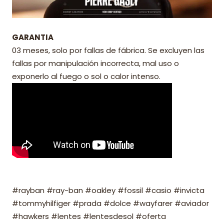
GARANTIA
03 meses, solo por fallas de fábrica. Se excluyen las
fallas por manipulación incorrecta, mal uso o
exponerlo al fuego o sol o calor intenso.
#rayban #ray-ban #oakley #fossil #casio #invicta
#tommyhilfiger #prada #dolce #wayfarer #aviador
#hawkers #lentes #lentesdesol #oferta