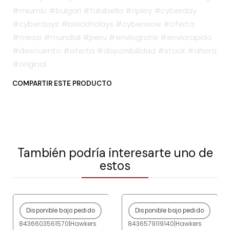
#miumiu #bulgari #falabella #ripley #cyberday
#cyberdays #blackfridays #cyberwow #oferta
#messi #mundial #peru #enviogratis #enviorapido
#descuento #oferta #disponibilidad #stock #ahora
#original
COMPARTIR ESTE PRODUCTO
También podría interesarte uno de
estos
Disponible bajo pedido
Disponible bajo pedido
-80%
OFF
-80%
OFF
8436603561570
|
Hawkers
8436579119140
|
Hawkers
Agotado
Agotado