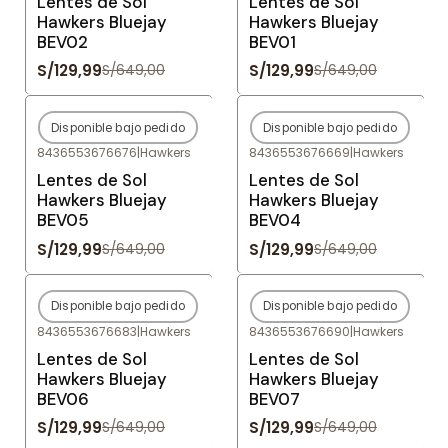
Lentes de Sol
Lentes de Sol
Hawkers Bluejay
Hawkers Bluejay
BEV02
BEV01
S/129,99
S/129,99
S/649,00
S/649,00
Disponible bajo pedido
Disponible bajo pedido
-80%
OFF
-80%
OFF
8436553676676
|
Hawkers
8436553676669
|
Hawkers
Agotado
Agotado
Lentes de Sol
Lentes de Sol
Hawkers Bluejay
Hawkers Bluejay
BEV05
BEV04
S/129,99
S/129,99
S/649,00
S/649,00
Disponible bajo pedido
Disponible bajo pedido
-80%
OFF
-80%
OFF
8436553676683
|
Hawkers
8436553676690
|
Hawkers
Agotado
Agotado
Lentes de Sol
Lentes de Sol
Hawkers Bluejay
Hawkers Bluejay
BEV06
BEV07
S/129,99
S/129,99
S/649,00
S/649,00