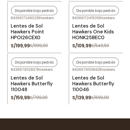
Disponible bajo pedido
Disponible bajo pedido
-80%
OFF
-80%
OFF
8436617248023
|
Hawkers
8436617241505
|
Hawkers
Agotado
Agotado
Lentes de Sol
Lentes de Sol
Hawkers Point
Hawkers One Kids
HPOI26CEX0
HONK25BEC0
S/199,99
S/109,99
S/999,00
S/549,50
Disponible bajo pedido
Disponible bajo pedido
-80%
OFF
-80%
OFF
8436579112837
|
Hawkers
8436579110840
|
Hawkers
Agotado
Agotado
Lentes de Sol
Lentes de Sol
Hawkers Butterfly
Hawkers Butterfly
110048
110046
S/159,99
S/139,99
S/799,00
S/699,00