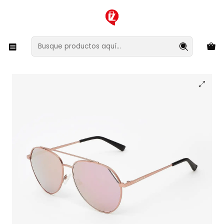
XMAS SALE ¡Compra antes de que la oferta termine!
Inicio
Ropa y Accesorios
Accesorios de Moda
Lentes y Accesorios
Lentes de Sol
Lentes de Sol Hawkers Bluejay BEV03