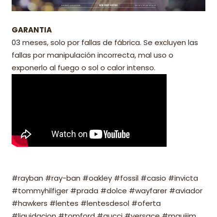
GARANTIA
03 meses, solo por fallas de fábrica. Se excluyen las
fallas por manipulación incorrecta, mal uso o
exponerlo al fuego o sol o calor intenso.
#rayban #ray-ban #oakley #fossil #casio #invicta
#tommyhilfiger #prada #dolce #wayfarer #aviador
#hawkers #lentes #lentesdesol #oferta
#liquidacion #tomford #gucci #versace #mauijim