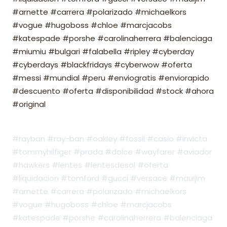
#arnette #carrera #polarizado #michaelkors
#vogue #hugoboss #chloe #marcjacobs
#katespade #porshe #carolinaherrera #balenciaga
#miumiu #bulgari #falabella #ripley #cyberday
#cyberdays #blackfridays #cyberwow #oferta
#messi #mundial #peru #enviogratis #enviorapido
#descuento #oferta #disponibilidad #stock #ahora
#original
#rayban #ray-ban #oakley #fossil #casio #invicta
#tommyhilfiger #prada #dolce #wayfarer #aviador
#hawkers #lentes #lentesdesol #oferta
#liquidacion #tomford #gucci #versace #mauijim
#arnette #carrera #polarizado #michaelkors
#vogue #hugoboss #chloe #marcjacobs
#katespade #porshe #carolinaherrera #balenciaga