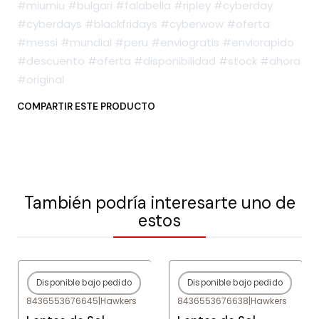
#miumiu #bulgari #falabella #ripley #cyberday
#cyberdays #blackfridays #cyberwow #oferta
#messi #mundial #peru #enviogratis #enviorapido
#descuento #oferta #disponibilidad #stock #ahora
#original
COMPARTIR ESTE PRODUCTO
También podría interesarte uno de
estos
Disponible bajo pedido
Disponible bajo pedido
-80%
OFF
-80%
OFF
8436553676645
|
Hawkers
8436553676638
|
Hawkers
Agotado
Agotado