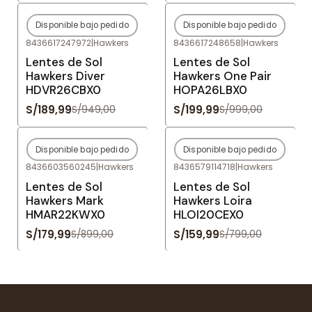
Disponible bajo pedido
Disponible bajo pedido
-80%
OFF
-80%
OFF
8436617247972
|
Hawkers
8436617248658
|
Hawkers
Agotado
Agotado
Lentes de Sol
Lentes de Sol
Hawkers Diver
Hawkers One Pair
HDVR26CBX0
HOPA26LBX0
S/189,99
S/199,99
S/949,00
S/999,00
Disponible bajo pedido
Disponible bajo pedido
-80%
OFF
-80%
OFF
8436603560245
|
Hawkers
8436579114718
|
Hawkers
Agotado
Agotado
Lentes de Sol
Lentes de Sol
Hawkers Mark
Hawkers Loira
HMAR22KWX0
HLOI20CEX0
S/179,99
S/159,99
S/899,00
S/799,00