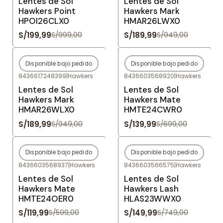
Lentes de Sol
Lentes de Sol
Hawkers Point
Hawkers Mark
HPOI26CLX0
HMAR26LWX0
S/199,99
S/189,99
S/999,00
S/949,00
Disponible bajo pedido
Disponible bajo pedido
-80%
OFF
-80%
OFF
8436617248399
|
Hawkers
8436603568920
|
Hawkers
Agotado
Agotado
Lentes de Sol
Lentes de Sol
Hawkers Mark
Hawkers Mate
HMAR26WLX0
HMTE24CWR0
S/189,99
S/139,99
S/949,00
S/699,00
Disponible bajo pedido
Disponible bajo pedido
-80%
OFF
-80%
OFF
8436603568937
|
Hawkers
8436603566575
|
Hawkers
Agotado
Agotado
Lentes de Sol
Lentes de Sol
Hawkers Mate
Hawkers Lash
HMTE24OER0
HLAS23WWX0
S/119,99
S/149,99
S/599,00
S/749,00