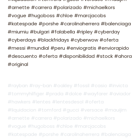
#arnette #carrera #polarizado #michaelkors
#vogue #hugoboss #chloe #marcjacobs
#katespade #porshe #carolinaherrera #balenciaga
#miumiu #bulgari #falabella #ripley #cyberday
#cyberdays #blackfridays #cyberwow #oferta
#messi #mundial #peru #enviogratis #enviorapido
#descuento #oferta #disponibilidad #stock #ahora
#original
#rayban #ray-ban #oakley #fossil #casio #invicta
#tommyhilfiger #prada #dolce #wayfarer #aviador
#hawkers #lentes #lentesdesol #oferta
#liquidacion #tomford #gucci #versace #mauijim
#arnette #carrera #polarizado #michaelkors
#vogue #hugoboss #chloe #marcjacobs
#katespade #porshe #carolinaherrera #balenciaga