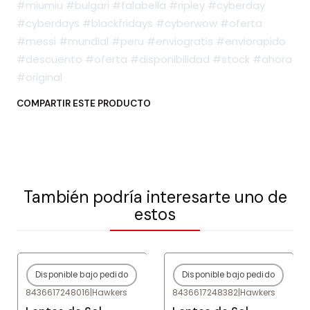
#miumiu #bulgari #falabella #ripley #cyberday
#cyberdays #blackfridays #cyberwow #oferta
#messi #mundial #peru #enviogratis #enviorapido
#descuento #oferta #disponibilidad #stock #ahora
#original
COMPARTIR ESTE PRODUCTO
También podría interesarte uno de
estos
Disponible bajo pedido
Disponible bajo pedido
-80%
OFF
-80%
OFF
8436617248016
|
Hawkers
8436617248382
|
Hawkers
Agotado
Agotado