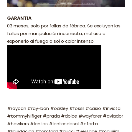
GARANTIA
03 meses, solo por fallas de fábrica. Se excluyen las
fallas por manipulación incorrecta, mal uso o
exponerlo al fuego o sol o calor intenso.
#rayban #ray-ban #oakley #fossil #casio #invicta
#tommyhilfiger #prada #dolce #wayfarer #aviador
#hawkers #lentes #lentesdesol #oferta
#liquidacion #tomford #gucci #versace #mauijim