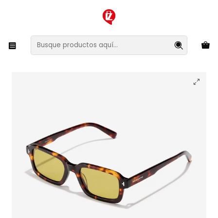
XMAS SALE ¡Compra antes de que la oferta termine!
Inicio
Ropa y Accesorios
Accesorios de Moda
Lentes y Accesorios
Lentes de Sol
Lentes de Sol Hawkers Point HPOI26CEX0