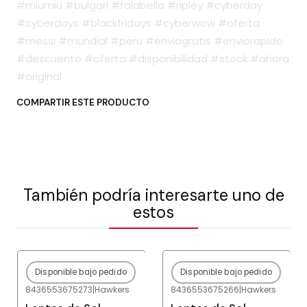
#miumiu #bulgari #falabella #ripley #cyberday
#cyberdays #blackfridays #cyberwow #oferta
#messi #mundial #peru #enviogratis #enviorapido
#descuento #oferta #disponibilidad #stock #ahora
#original
COMPARTIR ESTE PRODUCTO
También podría interesarte uno de
estos
Disponible bajo pedido
Disponible bajo pedido
-80%
OFF
-80%
OFF
8436553675273
|
Hawkers
8436553675266
|
Hawkers
Agotado
Agotado