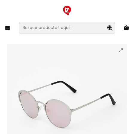
XMAS SALE ¡Compra antes de que la oferta termine!
Inicio
Ropa y Accesorios
Accesorios de Moda
Lentes y Accesorios
Lentes de Sol
Lentes de Sol Hawkers Fairfax FAF03