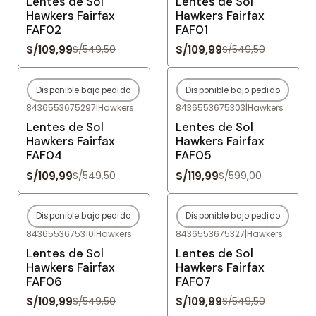
Lentes de Sol
Lentes de Sol
Hawkers Fairfax
Hawkers Fairfax
FAF02
FAF01
S/109,99
S/109,99
S/549,50
S/549,50
Disponible bajo pedido
Disponible bajo pedido
-80%
OFF
-80%
OFF
8436553675297
|
Hawkers
8436553675303
|
Hawkers
Agotado
Agotado
Lentes de Sol
Lentes de Sol
Hawkers Fairfax
Hawkers Fairfax
FAF04
FAF05
S/109,99
S/119,99
S/549,50
S/599,00
Disponible bajo pedido
Disponible bajo pedido
-80%
OFF
-80%
OFF
8436553675310
|
Hawkers
8436553675327
|
Hawkers
Agotado
Agotado
Lentes de Sol
Lentes de Sol
Hawkers Fairfax
Hawkers Fairfax
FAF06
FAF07
S/109,99
S/109,99
S/549,50
S/549,50