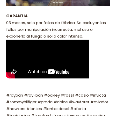
GARANTIA
03 meses, solo por fallas de fábrica. Se excluyen las
fallas por manipulación incorrecta, mal uso o
exponerlo al fuego o sol o calor intenso.
#rayban #ray-ban #oakley #fossil #casio #invicta
#tommyhilfiger #prada #dolce #wayfarer #aviador
#hawkers #lentes #lentesdesol #oferta
#liquidacion #tomford #gucci #versace #mauijim