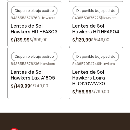
Disponible bajo pedido
Disponible bajo pedido
-80%
OFF
-80%
OFF
8436553676768
|
Hawkers
8436553676775
|
Hawkers
Agotado
Agotado
Lentes de Sol
Lentes de Sol
Hawkers Hf1 HFAS03
Hawkers Hf1 HFAS04
S/139,99
S/129,99
S/699,00
S/649,00
Disponible bajo pedido
Disponible bajo pedido
-80%
OFF
-80%
OFF
8436553678236
|
Hawkers
8436579114749
|
Hawkers
Agotado
Agotado
Lentes de Sol
Lentes de Sol
Hawkers Lax A1805
Hawkers Loira
HLOI20WWX0
S/149,99
S/749,00
S/159,99
S/799,00