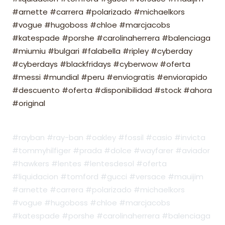
#arnette #carrera #polarizado #michaelkors
#vogue #hugoboss #chloe #marcjacobs
#katespade #porshe #carolinaherrera #balenciaga
#miumiu #bulgari #falabella #ripley #cyberday
#cyberdays #blackfridays #cyberwow #oferta
#messi #mundial #peru #enviogratis #enviorapido
#descuento #oferta #disponibilidad #stock #ahora
#original
#rayban #ray-ban #oakley #fossil #casio #invicta
#tommyhilfiger #prada #dolce #wayfarer #aviador
#hawkers #lentes #lentesdesol #oferta
#liquidacion #tomford #gucci #versace #mauijim
#arnette #carrera #polarizado #michaelkors
#vogue #hugoboss #chloe #marcjacobs
#katespade #porshe #carolinaherrera #balenciaga