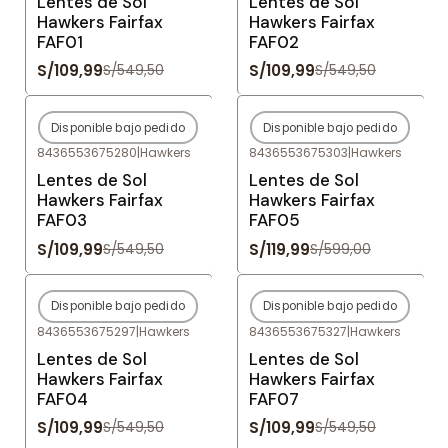
Lentes de Sol
Lentes de Sol
Hawkers Fairfax
Hawkers Fairfax
FAF01
FAF02
S/109,99
S/109,99
S/549,50
S/549,50
Disponible bajo pedido
Disponible bajo pedido
-80%
OFF
-80%
OFF
8436553675280
|
Hawkers
8436553675303
|
Hawkers
Agotado
Agotado
Lentes de Sol
Lentes de Sol
Hawkers Fairfax
Hawkers Fairfax
FAF03
FAF05
S/109,99
S/119,99
S/549,50
S/599,00
Disponible bajo pedido
Disponible bajo pedido
-80%
OFF
-80%
OFF
8436553675297
|
Hawkers
8436553675327
|
Hawkers
Agotado
Agotado
Lentes de Sol
Lentes de Sol
Hawkers Fairfax
Hawkers Fairfax
FAF04
FAF07
S/109,99
S/109,99
S/549,50
S/549,50