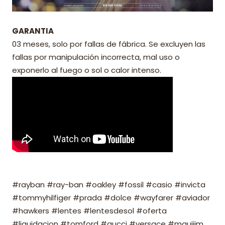
GARANTIA
03 meses, solo por fallas de fábrica. Se excluyen las
fallas por manipulación incorrecta, mal uso o
exponerlo al fuego o sol o calor intenso.
#rayban #ray-ban #oakley #fossil #casio #invicta
#tommyhilfiger #prada #dolce #wayfarer #aviador
#hawkers #lentes #lentesdesol #oferta
#liquidacion #tomford #gucci #versace #mauijim