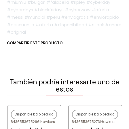
#miumiu #bulgari #falabella #ripley #cyberday
#cyberdays #blackfridays #cyberwow #oferta
#messi #mundial #peru #enviogratis #enviorapido
#descuento #oferta #disponibilidad #stock #ahora
#original
COMPARTIR ESTE PRODUCTO
También podría interesarte uno de
estos
Disponible bajo pedido
Disponible bajo pedido
-80%
OFF
-80%
OFF
8436553675266
|
Hawkers
8436553675273
|
Hawkers
Agotado
Agotado