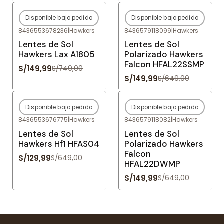
Disponible bajo pedido
Disponible bajo pedido
-80%
OFF
-77%
OFF
8436553678236
|
Hawkers
8436579118099
|
Hawkers
Agotado
Agotado
Lentes de Sol
Lentes de Sol
Hawkers Lax A1805
Polarizado Hawkers
Falcon HFAL22SSMP
S/149,99
S/749,00
S/149,99
S/649,00
Disponible bajo pedido
Disponible bajo pedido
-80%
OFF
-77%
OFF
8436553676775
|
Hawkers
8436579118082
|
Hawkers
Agotado
Agotado
Lentes de Sol
Lentes de Sol
Hawkers Hf1 HFAS04
Polarizado Hawkers
Falcon
S/129,99
S/649,00
HFAL22DWMP
S/149,99
S/649,00