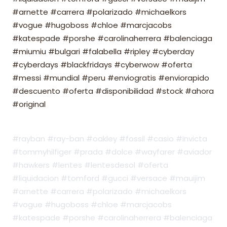
#arnette #carrera #polarizado #michaelkors
#vogue #hugoboss #chloe #marcjacobs
#katespade #porshe #carolinaherrera #balenciaga
#miumiu #bulgari #falabella #ripley #cyberday
#cyberdays #blackfridays #cyberwow #oferta
#messi #mundial #peru #enviogratis #enviorapido
#descuento #oferta #disponibilidad #stock #ahora
#original
#rayban #ray-ban #oakley #fossil #casio #invicta
#tommyhilfiger #prada #dolce #wayfarer #aviador
#hawkers #lentes #lentesdesol #oferta
#liquidacion #tomford #gucci #versace #mauijim
#arnette #carrera #polarizado #michaelkors
#vogue #hugoboss #chloe #marcjacobs
#katespade #porshe #carolinaherrera #balenciaga