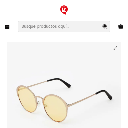
XMAS SALE ¡Compra antes de que la oferta termine!
Inicio
Ropa y Accesorios
Accesorios de Moda
Lentes y Accesorios
Lentes de Sol
Lentes de Sol Hawkers Fairfax FAF06