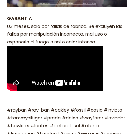
GARANTIA
03 meses, solo por fallas de fábrica. Se excluyen las
fallas por manipulación incorrecta, mal uso o
exponerlo al fuego o sol o calor intenso.
#rayban #ray-ban #oakley #fossil #casio #invicta
#tommyhilfiger #prada #dolce #wayfarer #aviador
#hawkers #lentes #lentesdesol #oferta
#liquidacion #tomford #gucci #versace #mauijim