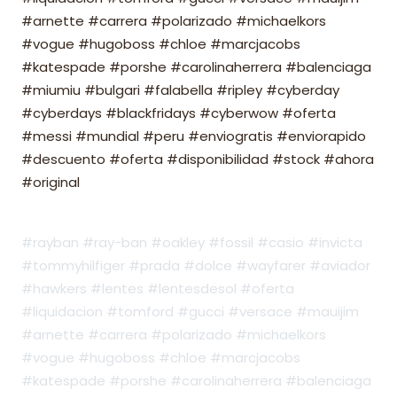
#arnette #carrera #polarizado #michaelkors
#vogue #hugoboss #chloe #marcjacobs
#katespade #porshe #carolinaherrera #balenciaga
#miumiu #bulgari #falabella #ripley #cyberday
#cyberdays #blackfridays #cyberwow #oferta
#messi #mundial #peru #enviogratis #enviorapido
#descuento #oferta #disponibilidad #stock #ahora
#original
#rayban #ray-ban #oakley #fossil #casio #invicta
#tommyhilfiger #prada #dolce #wayfarer #aviador
#hawkers #lentes #lentesdesol #oferta
#liquidacion #tomford #gucci #versace #mauijim
#arnette #carrera #polarizado #michaelkors
#vogue #hugoboss #chloe #marcjacobs
#katespade #porshe #carolinaherrera #balenciaga