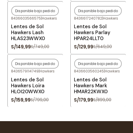
Disponible bajo pedido
Disponible bajo pedido
-80%
OFF
-80%
OFF
8436603566575
|
Hawkers
8436617240782
|
Hawkers
Agotado
Agotado
Lentes de Sol
Lentes de Sol
Hawkers Lash
Hawkers Parlay
HLAS23WWX0
HPAR24LLT0
S/149,99
S/129,99
S/749,00
S/649,00
Disponible bajo pedido
Disponible bajo pedido
-80%
OFF
-80%
OFF
8436579114749
|
Hawkers
8436603560245
|
Hawkers
Agotado
Agotado
Lentes de Sol
Lentes de Sol
Hawkers Loira
Hawkers Mark
HLOI20WWX0
HMAR22KWX0
S/159,99
S/179,99
S/799,00
S/899,00