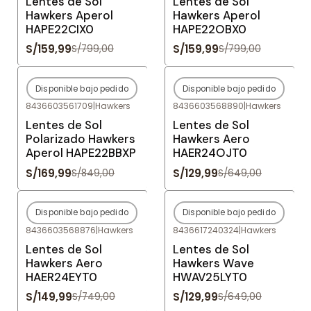
Lentes de Sol
Lentes de Sol
Hawkers Aperol
Hawkers Aperol
HAPE22CIX0
HAPE22OBX0
S/159,99
S/159,99
S/799,00
S/799,00
Disponible bajo pedido
Disponible bajo pedido
-80%
OFF
-80%
OFF
8436603561709
|
Hawkers
8436603568890
|
Hawkers
Agotado
Agotado
Lentes de Sol
Lentes de Sol
Polarizado Hawkers
Hawkers Aero
Aperol HAPE22BBXP
HAER24OJT0
S/169,99
S/129,99
S/849,00
S/649,00
Disponible bajo pedido
Disponible bajo pedido
-80%
OFF
-80%
OFF
8436603568876
|
Hawkers
8436617240324
|
Hawkers
Agotado
Agotado
Lentes de Sol
Lentes de Sol
Hawkers Aero
Hawkers Wave
HAER24EYT0
HWAV25LYT0
S/149,99
S/129,99
S/749,00
S/649,00