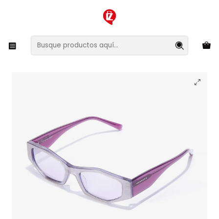
XMAS SALE ¡Compra antes de que la oferta termine!
Inicio
Ropa y Accesorios
Accesorios de Moda
Lentes y Accesorios
Lentes de Sol
Lentes de Sol Hawkers Aperol HAPE22PVX0