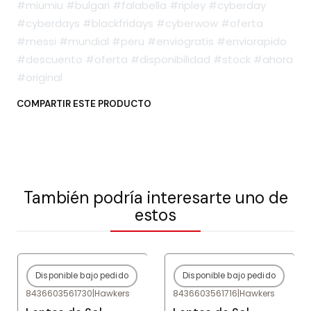
#miumiu #bulgari #falabella #ripley #cyberday
#cyberdays #blackfridays #cyberwow #oferta
#messi #mundial #peru #enviogratis #enviorapido
#descuento #oferta #disponibilidad #stock #ahora
#original
COMPARTIR ESTE PRODUCTO
También podría interesarte uno de
estos
Disponible bajo pedido
Disponible bajo pedido
-80%
OFF
-80%
OFF
8436603561730
|
Hawkers
8436603561716
|
Hawkers
Agotado
Agotado