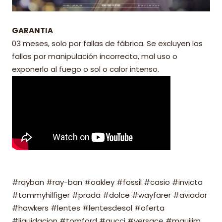
GARANTIA
03 meses, solo por fallas de fábrica. Se excluyen las
fallas por manipulación incorrecta, mal uso o
exponerlo al fuego o sol o calor intenso.
#rayban #ray-ban #oakley #fossil #casio #invicta
#tommyhilfiger #prada #dolce #wayfarer #aviador
#hawkers #lentes #lentesdesol #oferta
#liquidacion #tomford #gucci #versace #mauijim