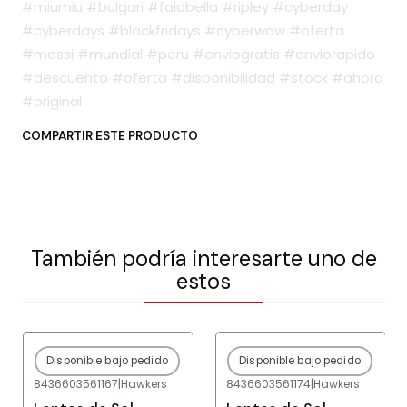
#miumiu #bulgari #falabella #ripley #cyberday
#cyberdays #blackfridays #cyberwow #oferta
#messi #mundial #peru #enviogratis #enviorapido
#descuento #oferta #disponibilidad #stock #ahora
#original
COMPARTIR ESTE PRODUCTO
También podría interesarte uno de
estos
Disponible bajo pedido
Disponible bajo pedido
-80%
OFF
-80%
OFF
8436603561167
|
Hawkers
8436603561174
|
Hawkers
Agotado
Agotado