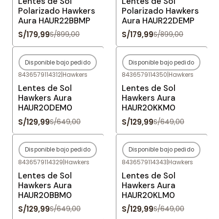
Lentes de Sol
Lentes de Sol
Polarizado Hawkers
Polarizado Hawkers
Aura HAUR22BBMP
Aura HAUR22DEMP
S/179,99
S/179,99
S/899,00
S/899,00
Disponible bajo pedido
Disponible bajo pedido
-80%
OFF
-80%
OFF
8436579114312
|
Hawkers
8436579114350
|
Hawkers
Agotado
Agotado
Lentes de Sol
Lentes de Sol
Hawkers Aura
Hawkers Aura
HAUR20DEM0
HAUR20KKM0
S/129,99
S/129,99
S/649,00
S/649,00
Disponible bajo pedido
Disponible bajo pedido
-80%
OFF
-80%
OFF
8436579114329
|
Hawkers
8436579114343
|
Hawkers
Agotado
Agotado
Lentes de Sol
Lentes de Sol
Hawkers Aura
Hawkers Aura
HAUR20BBM0
HAUR20KLM0
S/129,99
S/129,99
S/649,00
S/649,00