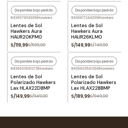
Disponible bajo pedido
Disponible bajo pedido
-80%
OFF
-80%
OFF
8436579114336
|
Hawkers
8436617244339
|
Hawkers
Agotado
Agotado
Lentes de Sol
Lentes de Sol
Hawkers Aura
Hawkers Aura
HAUR20KPM0
HAUR26KLM0
S/119,99
S/149,99
S/599,00
S/749,00
Disponible bajo pedido
Disponible bajo pedido
-84%
OFF
-80%
OFF
8436603561273
|
Hawkers
8436603561266
|
Hawkers
Agotado
Agotado
Lentes de Sol
Lentes de Sol
Polarizado Hawkers
Polarizado Hawkers
Lax HLAX22DBMP
Lax HLAX22BBMP
S/149,99
S/189,99
S/949,00
S/949,00