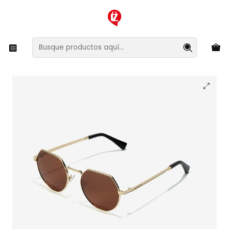
XMAS SALE ¡Compra antes de que la oferta termine!
Inicio
Ropa y Accesorios
Accesorios de Moda
Lentes y Accesorios
Lentes de Sol
Lentes de Sol Polarizado Hawkers Aura HAUR22DWMP