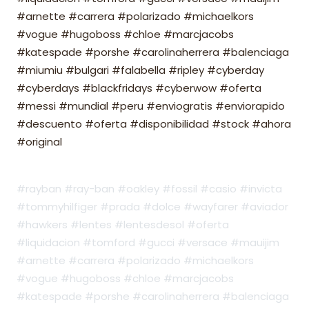
#arnette #carrera #polarizado #michaelkors
#vogue #hugoboss #chloe #marcjacobs
#katespade #porshe #carolinaherrera #balenciaga
#miumiu #bulgari #falabella #ripley #cyberday
#cyberdays #blackfridays #cyberwow #oferta
#messi #mundial #peru #enviogratis #enviorapido
#descuento #oferta #disponibilidad #stock #ahora
#original
#rayban #ray-ban #oakley #fossil #casio #invicta
#tommyhilfiger #prada #dolce #wayfarer #aviador
#hawkers #lentes #lentesdesol #oferta
#liquidacion #tomford #gucci #versace #mauijim
#arnette #carrera #polarizado #michaelkors
#vogue #hugoboss #chloe #marcjacobs
#katespade #porshe #carolinaherrera #balenciaga