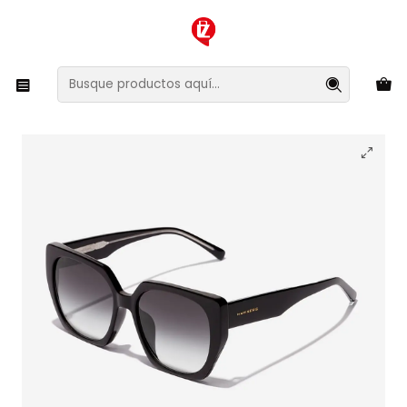
XMAS SALE ¡Compra antes de que la oferta termine!
Inicio
Ropa y Accesorios
Accesorios de Moda
Lentes y Accesorios
Lentes de Sol
Lentes de Sol Hawkers Boujee HBOU24BGR0