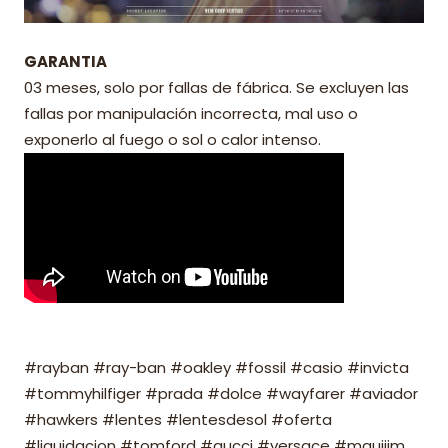
GARANTIA
03 meses, solo por fallas de fábrica. Se excluyen las
fallas por manipulación incorrecta, mal uso o
exponerlo al fuego o sol o calor intenso.
#rayban #ray-ban #oakley #fossil #casio #invicta
#tommyhilfiger #prada #dolce #wayfarer #aviador
#hawkers #lentes #lentesdesol #oferta
#liquidacion #tomford #gucci #versace #mauijim