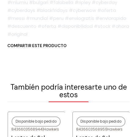
#miumiu #bulgari #falabella #ripley #cyberday
#cyberdays #blackfridays #cyberwow #oferta
#messi #mundial #peru #enviogratis #enviorapido
#descuento #oferta #disponibilidad #stock #ahora
#original
COMPARTIR ESTE PRODUCTO
También podría interesarte uno de
estos
Disponible bajo pedido
Disponible bajo pedido
-80%
OFF
-80%
OFF
8436603568944
|
Hawkers
8436603568951
|
Hawkers
Agotado
Agotado