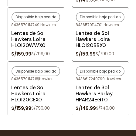
Disponible bajo pedido
Disponible bajo pedido
-80%
OFF
-80%
OFF
8436579114749
|
Hawkers
8436579114701
|
Hawkers
Agotado
Agotado
Lentes de Sol
Lentes de Sol
Hawkers Loira
Hawkers Loira
HLOI20WWX0
HLOI20BBX0
S/159,99
S/159,99
S/799,00
S/799,00
Disponible bajo pedido
Disponible bajo pedido
-80%
OFF
-80%
OFF
8436579114718
|
Hawkers
8436617240799
|
Hawkers
Agotado
Agotado
Lentes de Sol
Lentes de Sol
Hawkers Loira
Hawkers Parlay
HLOI20CEX0
HPAR24EGT0
S/159,99
S/149,99
S/799,00
S/749,00