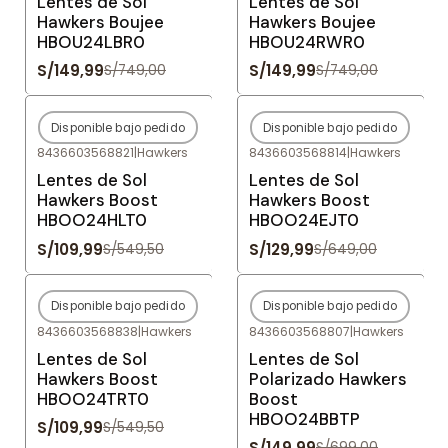
Lentes de Sol
Lentes de Sol
Hawkers Boujee
Hawkers Boujee
HBOU24LBR0
HBOU24RWR0
S/149,99
S/149,99
S/749,00
S/749,00
Disponible bajo pedido
Disponible bajo pedido
-80%
OFF
-80%
OFF
8436603568821
|
Hawkers
8436603568814
|
Hawkers
Agotado
Agotado
Lentes de Sol
Lentes de Sol
Hawkers Boost
Hawkers Boost
HBOO24HLT0
HBOO24EJT0
S/109,99
S/129,99
S/549,50
S/649,00
Disponible bajo pedido
Disponible bajo pedido
-80%
OFF
-79%
OFF
8436603568838
|
Hawkers
8436603568807
|
Hawkers
Agotado
Agotado
Lentes de Sol
Lentes de Sol
Hawkers Boost
Polarizado Hawkers
HBOO24TRT0
Boost
HBOO24BBTP
S/109,99
S/549,50
S/149,99
S/699,00