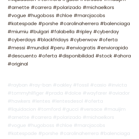
#arnette #carrera #polarizado #michaelkors
#vogue #hugoboss #chloe #marcjacobs
#katespade #porshe #carolinaherrera #balenciaga
#miumiu #bulgari #falabella #ripley #cyberday
#cyberdays #blackfridays #cyberwow #oferta
#messi #mundial #peru #enviogratis #enviorapido
#descuento #oferta #disponibilidad #stock #ahora
#original
#rayban #ray-ban #oakley #fossil #casio #invicta
#tommyhilfiger #prada #dolce #wayfarer #aviador
#hawkers #lentes #lentesdesol #oferta
#liquidacion #tomford #gucci #versace #mauijim
#arnette #carrera #polarizado #michaelkors
#vogue #hugoboss #chloe #marcjacobs
#katespade #porshe #carolinaherrera #balenciaga