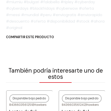
#miumiu #bulgari #falabella #ripley #cyberday
#cyberdays #blackfridays #cyberwow #oferta
#messi #mundial #peru #enviogratis #enviorapido
#descuento #oferta #disponibilidad #stock #ahora
#original
COMPARTIR ESTE PRODUCTO
También podría interesarte uno de
estos
Disponible bajo pedido
Disponible bajo pedido
-80%
OFF
-80%
OFF
8436603561259
|
Hawkers
8436603561242
|
Hawkers
Agotado
Agotado