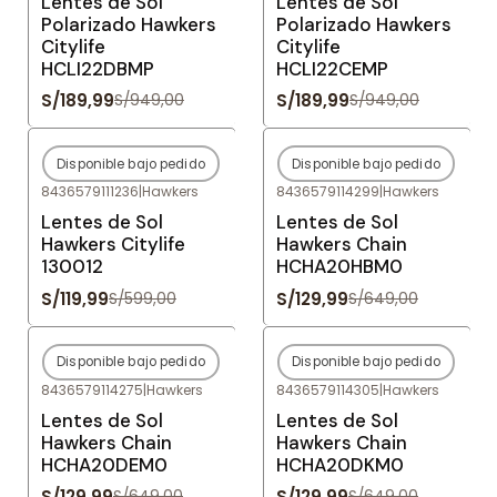
Lentes de Sol
Lentes de Sol
Polarizado Hawkers
Polarizado Hawkers
Citylife
Citylife
HCLI22DBMP
HCLI22CEMP
S/189,99
S/189,99
S/949,00
S/949,00
Disponible bajo pedido
Disponible bajo pedido
-80%
OFF
-80%
OFF
8436579111236
|
Hawkers
8436579114299
|
Hawkers
Agotado
Agotado
Lentes de Sol
Lentes de Sol
Hawkers Citylife
Hawkers Chain
130012
HCHA20HBM0
S/119,99
S/129,99
S/599,00
S/649,00
Disponible bajo pedido
Disponible bajo pedido
-80%
OFF
-80%
OFF
8436579114275
|
Hawkers
8436579114305
|
Hawkers
Agotado
Agotado
Lentes de Sol
Lentes de Sol
Hawkers Chain
Hawkers Chain
HCHA20DEM0
HCHA20DKM0
S/129,99
S/129,99
S/649,00
S/649,00