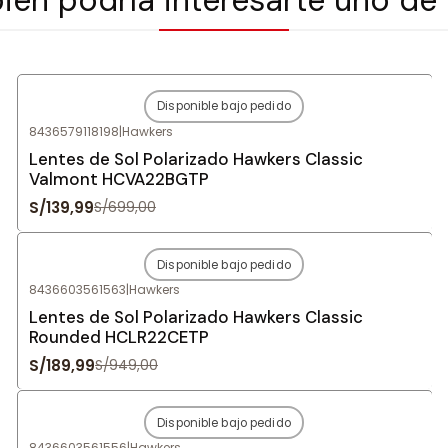
Disponible bajo pedido
-80%
OFF
8436579118198
|
Hawkers
Agotado
Lentes de Sol Polarizado Hawkers Classic
Valmont HCVA22BGTP
S/139,99
S/699,00
Disponible bajo pedido
-80%
OFF
8436603561563
|
Hawkers
Agotado
Lentes de Sol Polarizado Hawkers Classic
Rounded HCLR22CETP
S/189,99
S/949,00
Disponible bajo pedido
-80%
OFF
8436603561556
|
Hawkers