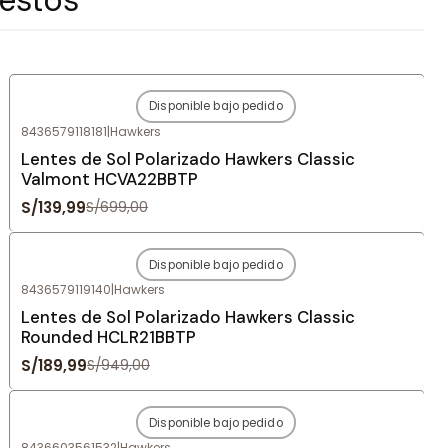
Disponible bajo pedido
-80%
OFF
8436579118181
|
Hawkers
Agotado
Lentes de Sol Polarizado Hawkers Classic
Valmont HCVA22BBTP
S/139,99
S/699,00
Disponible bajo pedido
-80%
OFF
8436579119140
|
Hawkers
Agotado
Lentes de Sol Polarizado Hawkers Classic
Rounded HCLR21BBTP
S/189,99
S/949,00
Disponible bajo pedido
-80%
OFF
8436603561532
|
Hawkers