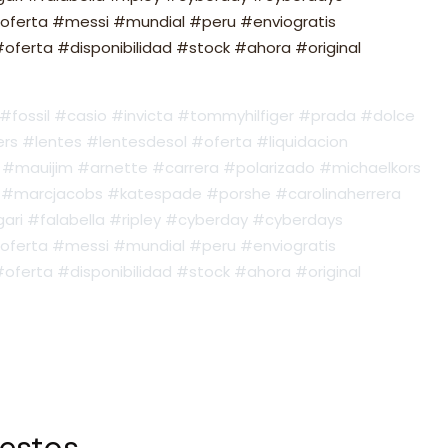
oferta #messi #mundial #peru #enviogratis
ferta #disponibilidad #stock #ahora #original
fossil #casio #invicta #tommyhilfiger #prada #dolce
s #lentes #lentesdesol #oferta #liquidacion
#mauijim #arnette #carrera #polarizado #michaelkors
#marcjacobs #katespade #porshe #carolinaherrera
ari #falabella #ripley #cyberday #cyberdays
oferta #messi #mundial #peru #enviogratis
ferta #disponibilidad #stock #ahora #original
 estos