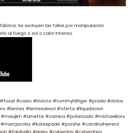
fábrica. Se excluyen las fallas por manipulación
lo al fuego o sol o calor intenso.
fossil #casio #invicta #tommyhilfiger #prada #dolce
s #lentes #lentesdesol #oferta #liquidacion
#mauijim #arnette #carrera #polarizado #michaelkors
#marcjacobs #katespade #porshe #carolinaherrera
ari #falabella #ripley #cyberday #cyberdays