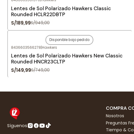
Agotado
Lentes de Sol Polarizado Hawkers Classic
Rounded HCLR22DBTP
S/189,99
S/949,00
Disponible bajo pedido
-80%
OFF
8436603566278
|
Hawkers
Agotado
Lentes de Sol Polarizado Hawkers New Classic
Rounded HNCR23CLTP
S/149,99
S/749,00
COMPRA CO
Nosotros
Preguntas Fr
Síguenos
Tiempo & Cos