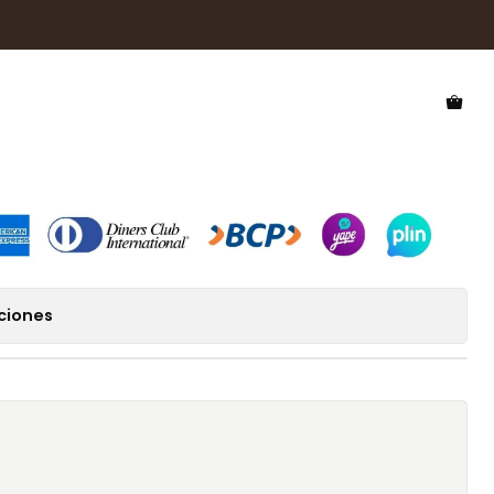
zado Hawkers Classic Valmont HCVA22CLTP
 Polarizado Hawkers Classic
A22CLTP
ciones