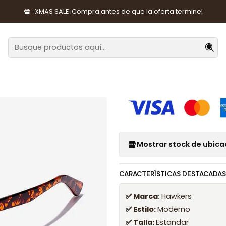
Moda
Lentes y Accesorios
Lentes de Sol
Lentes de Sol Polari
XMAS SALE ¡Compra antes de que la oferta termine!
|
Lentes de Sol
Valmont HCV
Mostrar stock de ubica
CARACTERÍSTICAS DESTACADAS
✅ Marca
: Hawkers
✅ Estilo:
Moderno
✅ Talla:
Estandar