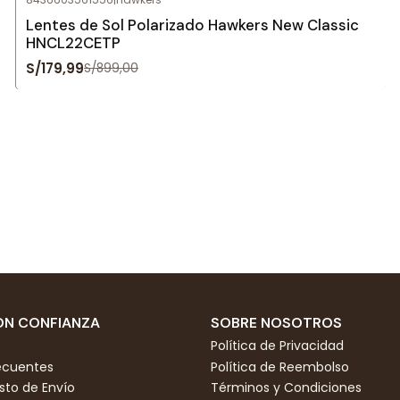
Agotado
Lentes de Sol Polarizado Hawkers New Classic
HNCL22CETP
S/179,99
S/899,00
N CONFIANZA
SOBRE NOSOTROS
Política de Privacidad
ecuentes
Política de Reembolso
to de Envío
Términos y Condiciones