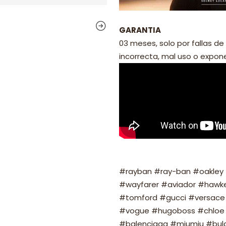
GARANTIA
03 meses, solo por fallas de 
incorrecta, mal uso o exponer
#rayban #ray-ban #oakley #
#wayfarer #aviador #hawker
#tomford #gucci #versace 
#vogue #hugoboss #chloe 
#balenciaga #miumiu #bulg