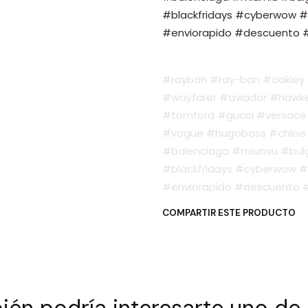
#blackfridays #cyberwow #
#enviorapido #descuento #o
#rayban #ray-ban #oakley #
#wayfarer #aviador #hawker
#tomford #gucci #versace 
#vogue #hugoboss #chloe 
#balenciaga #miumiu #bulg
#blackfridays #cyberwow #
#enviorapido #descuento #o
COMPARTIR ESTE PRODUCTO
én podría interesarte uno de