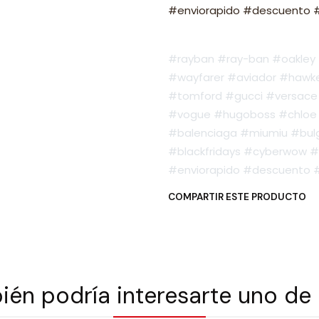
#enviorapido #descuento #o
#rayban #ray-ban #oakley #
#wayfarer #aviador #hawker
#tomford #gucci #versace 
#vogue #hugoboss #chloe 
#balenciaga #miumiu #bulg
#blackfridays #cyberwow #
#enviorapido #descuento #o
COMPARTIR ESTE PRODUCTO
én podría interesarte uno de