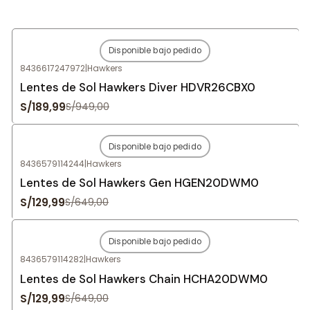
Disponible bajo pedido
-80%
OFF
8436617247972
|
Hawkers
Agotado
Lentes de Sol Hawkers Diver HDVR26CBX0
S/189,99
S/949,00
Disponible bajo pedido
-80%
OFF
8436579114244
|
Hawkers
Agotado
Lentes de Sol Hawkers Gen HGEN20DWM0
S/129,99
S/649,00
Disponible bajo pedido
-80%
OFF
8436579114282
|
Hawkers
Agotado
Lentes de Sol Hawkers Chain HCHA20DWM0
S/129,99
S/649,00