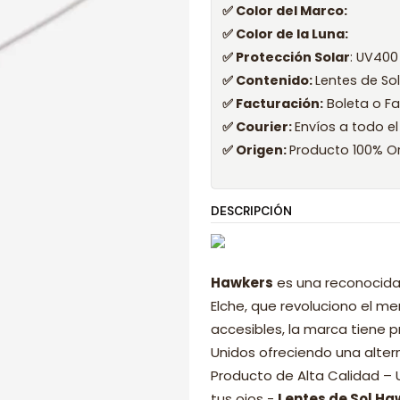
✅ Color del Marco:
✅ Color de la Luna:
✅ Protección Solar
: UV400
✅ Contenido:
Lentes de So
✅ Facturación:
Boleta o Fa
✅ Courier:
Envíos a todo el
✅ Origen:
Producto 100% Or
DESCRIPCIÓN
Hawkers
es una reconocida
Elche, que revoluciono el 
accesibles, la marca tiene p
Unidos ofreciendo una alter
Producto de Alta Calidad –
tus ojos -
Lentes de Sol Ha