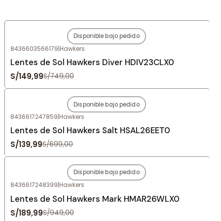
Disponible bajo pedido
-80%
OFF
8436603566179
|
Hawkers
Agotado
Lentes de Sol Hawkers Diver HDIV23CLX0
S/149,99
S/749,00
Disponible bajo pedido
-80%
OFF
8436617247859
|
Hawkers
Agotado
Lentes de Sol Hawkers Salt HSAL26EET0
S/139,99
S/699,00
Disponible bajo pedido
-80%
OFF
8436617248399
|
Hawkers
Agotado
Lentes de Sol Hawkers Mark HMAR26WLX0
S/189,99
S/949,00