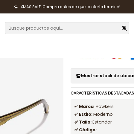
sorios de Moda
Lentes y Accesorios
Lentes de Sol
Lentes de
XMAS SALE ¡Compra antes de que la oferta termine!
|
Lentes de So
Mostrar stock de ubica
CARACTERÍSTICAS DESTACADAS
✅ Marca
: Hawkers
✅ Estilo:
Moderno
✅ Talla:
Estandar
✅ Código: