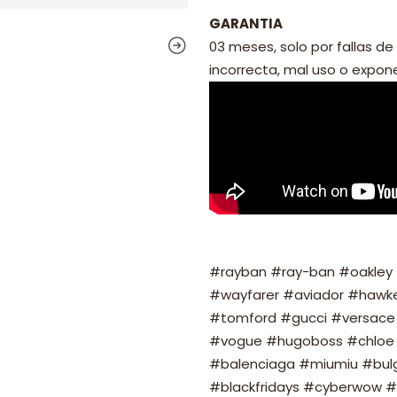
GARANTIA
03 meses, solo por fallas de 
incorrecta, mal uso o exponer
#rayban #ray-ban #oakley #
#wayfarer #aviador #hawker
#tomford #gucci #versace 
#vogue #hugoboss #chloe 
#balenciaga #miumiu #bulg
#blackfridays #cyberwow #