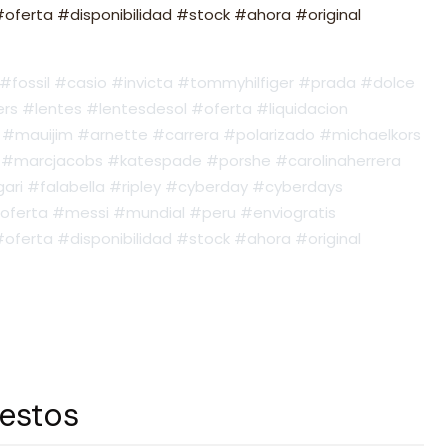
ferta #disponibilidad #stock #ahora #original
fossil #casio #invicta #tommyhilfiger #prada #dolce
s #lentes #lentesdesol #oferta #liquidacion
#mauijim #arnette #carrera #polarizado #michaelkors
#marcjacobs #katespade #porshe #carolinaherrera
ari #falabella #ripley #cyberday #cyberdays
oferta #messi #mundial #peru #enviogratis
ferta #disponibilidad #stock #ahora #original
 estos