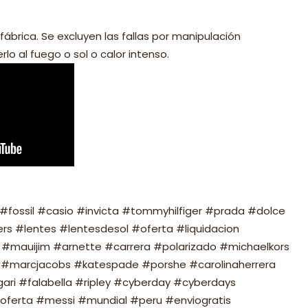
fábrica. Se excluyen las fallas por manipulación
lo al fuego o sol o calor intenso.
fossil #casio #invicta #tommyhilfiger #prada #dolce
s #lentes #lentesdesol #oferta #liquidacion
#mauijim #arnette #carrera #polarizado #michaelkors
#marcjacobs #katespade #porshe #carolinaherrera
ari #falabella #ripley #cyberday #cyberdays
oferta #messi #mundial #peru #enviogratis