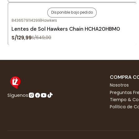
Disponible bajo pedido
-80%
OFF
8436579114299
|
Hawkers
Agotado
Lentes de Sol Hawkers Chain HCHA20HBM0
S/129,99
S/649,00
COMPRA CO
Nosotros
Preguntas Fr
Síguenos
Tiempo & Cos
Política de 