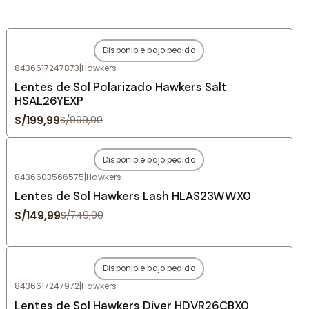
Disponible bajo pedido
-80%
OFF
8436617247873
|
Hawkers
Agotado
Lentes de Sol Polarizado Hawkers Salt
HSAL26YEXP
S/199,99
S/999,00
Disponible bajo pedido
-80%
OFF
8436603566575
|
Hawkers
Agotado
Lentes de Sol Hawkers Lash HLAS23WWX0
S/149,99
S/749,00
Disponible bajo pedido
-80%
OFF
8436617247972
|
Hawkers
Agotado
Lentes de Sol Hawkers Diver HDVR26CBX0