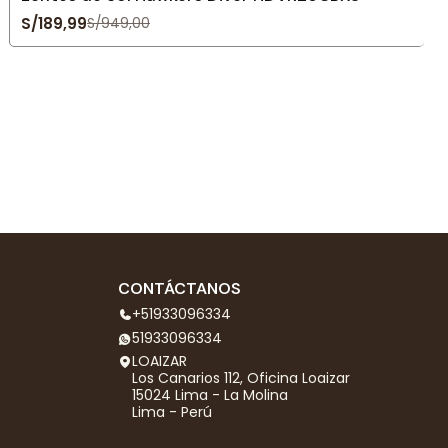
S/189,99
S/949,00
CONTÁCTANOS
+51933096334
51933096334
LOAIZAR
Los Canarios 112, Oficina Loaizar
15024 Lima - La Molina
Lima - Perú