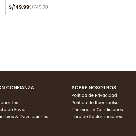
S/149,99
S/749,00
N CONFIANZA
SOBRE NOSOTROS
Política de Privacidad
ecuentes
Política de Reembolso
to de Envío
Términos y Condiciones
Cambios & Devoluciones
Libro de Reclamaciones