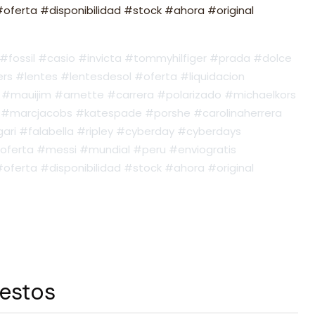
ferta #disponibilidad #stock #ahora #original
fossil #casio #invicta #tommyhilfiger #prada #dolce
s #lentes #lentesdesol #oferta #liquidacion
#mauijim #arnette #carrera #polarizado #michaelkors
#marcjacobs #katespade #porshe #carolinaherrera
ari #falabella #ripley #cyberday #cyberdays
oferta #messi #mundial #peru #enviogratis
ferta #disponibilidad #stock #ahora #original
 estos