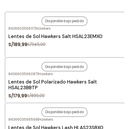
Disponible bajo pedido
-80%
OFF
8436603566117
|
Hawkers
Agotado
Lentes de Sol Hawkers Salt HSAL23EMX0
S/189,99
S/949,00
Disponible bajo pedido
-80%
OFF
8436603566087
|
Hawkers
Agotado
Lentes de Sol Polarizado Hawkers Salt
HSAL23BBTP
S/179,99
S/899,00
Disponible bajo pedido
-80%
OFF
8436603566568
|
Hawkers
Agotado
Lentes de Sol Hawkers Lash HLAS23SBX0