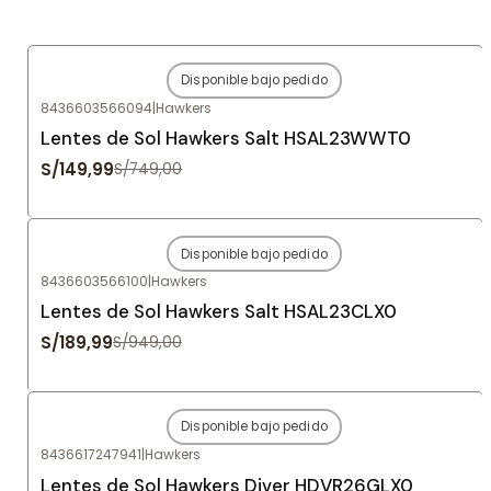
Disponible bajo pedido
-80%
OFF
8436603566094
|
Hawkers
Agotado
Lentes de Sol Hawkers Salt HSAL23WWT0
S/149,99
S/749,00
Disponible bajo pedido
-80%
OFF
8436603566100
|
Hawkers
Agotado
Lentes de Sol Hawkers Salt HSAL23CLX0
S/189,99
S/949,00
Disponible bajo pedido
-80%
OFF
8436617247941
|
Hawkers
Agotado
Lentes de Sol Hawkers Diver HDVR26GLX0