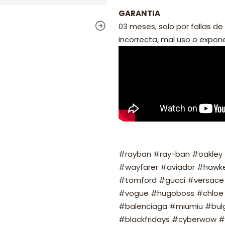
GARANTIA
03 meses, solo por fallas de 
incorrecta, mal uso o exponer
#rayban #ray-ban #oakley #
#wayfarer #aviador #hawker
#tomford #gucci #versace 
#vogue #hugoboss #chloe 
#balenciaga #miumiu #bulg
#blackfridays #cyberwow #