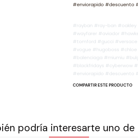
#enviorapido #descuento #o
#rayban #ray-ban #oakley #
#wayfarer #aviador #hawker
#tomford #gucci #versace 
#vogue #hugoboss #chloe 
#balenciaga #miumiu #bulg
#blackfridays #cyberwow #
#enviorapido #descuento #o
COMPARTIR ESTE PRODUCTO
én podría interesarte uno de