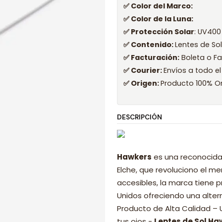
✅ Color del Marco:
✅ Color de la Luna:
✅ Protección Solar
: UV400
✅ Contenido:
Lentes de So
✅ Facturación:
Boleta o Fa
✅ Courier:
Envíos a todo el
✅ Origen:
Producto 100% Or
DESCRIPCIÓN
Hawkers
es una reconocida
Elche, que revoluciono el 
accesibles, la marca tiene p
Unidos ofreciendo una alter
Producto de Alta Calidad –
tus ojos -
Lentes de Sol Ha