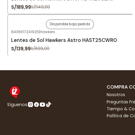
S/189,99
S/949,00
Disponible bajo pedido
-80%
OFF
8436617241925
|
Hawkers
Agotado
Lentes de Sol Hawkers Astro HAST25CWR0
S/139,99
S/699,00
COMPRA CO
Nosotros
Preguntas Fr
Síguenos
Tiempo & Cos
Política de 