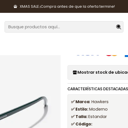
esorios de Moda
Lentes y Accesorios
Lentes de Sol
Lentes d
XMAS SALE ¡Compra antes de que la oferta termine!
|
Lentes de Sol
Mostrar stock de ubica
CARACTERÍSTICAS DESTACADAS
✅ Marca
: Hawkers
✅ Estilo:
Moderno
✅ Talla:
Estandar
✅ Código: