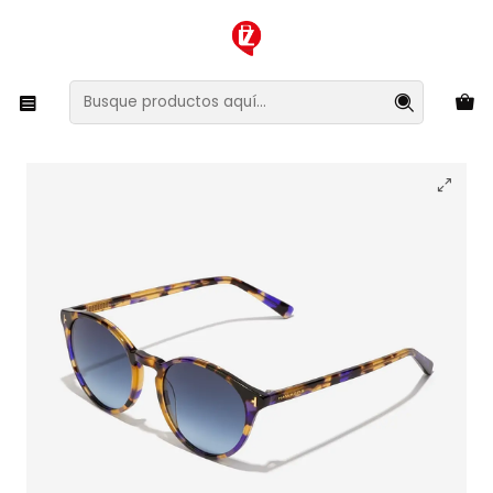
XMAS SALE ¡Compra antes de que la oferta termine!
Inicio
Ropa y Accesorios
Accesorios de Moda
Lentes y Accesorios
Lentes de Sol
Lentes de Sol Hawkers Salt HSAL23CLX0