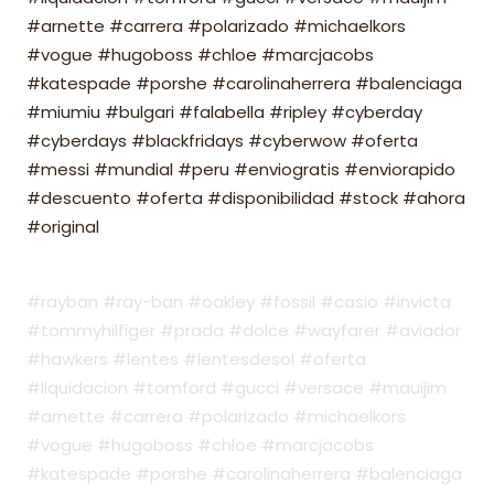
#arnette #carrera #polarizado #michaelkors
#vogue #hugoboss #chloe #marcjacobs
#katespade #porshe #carolinaherrera #balenciaga
#miumiu #bulgari #falabella #ripley #cyberday
#cyberdays #blackfridays #cyberwow #oferta
#messi #mundial #peru #enviogratis #enviorapido
#descuento #oferta #disponibilidad #stock #ahora
#original
#rayban #ray-ban #oakley #fossil #casio #invicta
#tommyhilfiger #prada #dolce #wayfarer #aviador
#hawkers #lentes #lentesdesol #oferta
#liquidacion #tomford #gucci #versace #mauijim
#arnette #carrera #polarizado #michaelkors
#vogue #hugoboss #chloe #marcjacobs
#katespade #porshe #carolinaherrera #balenciaga