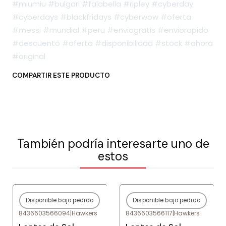
#miumiu #bulgari #falabella #ripley #cyberday
#cyberdays #blackfridays #cyberwow #oferta
#messi #mundial #peru #enviogratis #enviorapido
#descuento #oferta #disponibilidad #stock #ahora
#original
COMPARTIR ESTE PRODUCTO
También podría interesarte uno de
estos
Disponible bajo pedido
Disponible bajo pedido
-80%
OFF
-80%
OFF
8436603566094
|
Hawkers
8436603566117
|
Hawkers
Agotado
Agotado