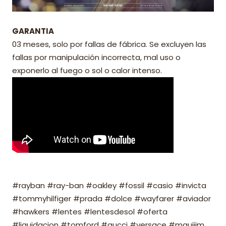
GARANTIA
03 meses, solo por fallas de fábrica. Se excluyen las
fallas por manipulación incorrecta, mal uso o
exponerlo al fuego o sol o calor intenso.
#rayban #ray-ban #oakley #fossil #casio #invicta
#tommyhilfiger #prada #dolce #wayfarer #aviador
#hawkers #lentes #lentesdesol #oferta
#liquidacion #tomford #gucci #versace #mauijim