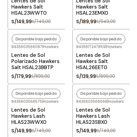
Lentes de Sol
Lentes de Sol
Hawkers Salt
Hawkers Salt
HSAL23WWT0
HSAL23EMX0
S/149,99
S/189,99
S/749,00
S/949,00
Disponible bajo pedido
Disponible bajo pedido
-80%
OFF
-80%
OFF
8436603566087
|
Hawkers
8436617247859
|
Hawkers
Agotado
Agotado
Lentes de Sol
Lentes de Sol
Polarizado Hawkers
Hawkers Salt
Salt HSAL23BBTP
HSAL26EET0
S/179,99
S/139,99
S/899,00
S/699,00
Disponible bajo pedido
Disponible bajo pedido
-80%
OFF
-80%
OFF
8436603566575
|
Hawkers
8436603566568
|
Hawkers
Agotado
Agotado
Lentes de Sol
Lentes de Sol
Hawkers Lash
Hawkers Lash
HLAS23WWX0
HLAS23SBX0
S/149,99
S/149,99
S/749,00
S/749,00