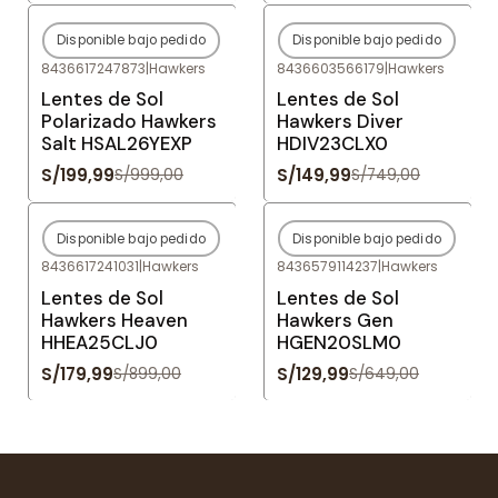
Disponible bajo pedido
Disponible bajo pedido
-80%
OFF
-80%
OFF
8436617247873
|
Hawkers
8436603566179
|
Hawkers
Agotado
Agotado
Lentes de Sol
Lentes de Sol
Polarizado Hawkers
Hawkers Diver
Salt HSAL26YEXP
HDIV23CLX0
S/199,99
S/149,99
S/999,00
S/749,00
Disponible bajo pedido
Disponible bajo pedido
-80%
OFF
-80%
OFF
8436617241031
|
Hawkers
8436579114237
|
Hawkers
Agotado
Agotado
Lentes de Sol
Lentes de Sol
Hawkers Heaven
Hawkers Gen
HHEA25CLJ0
HGEN20SLM0
S/179,99
S/129,99
S/899,00
S/649,00